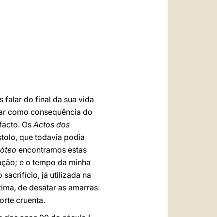
العربيّة
中文
LATINE
falar do final da sua vida
ugar como consequência do
facto. Os
Actos dos
olo, que todavia podia
móteo
encontramos estas
bação; e o tempo da minha
sacrifício, já utilizada na
ítima, de desatar as amarras:
rte cruenta.