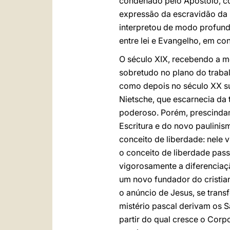
condenado pelo Apóstolo, com
expressão da escravidão da l
interpretou de modo profundo
entre lei e Evangelho, em co
O século XIX, recebendo a m
sobretudo no plano do trabalh
como depois no século XX su
Nietsche, que escarnecia da
poderoso. Porém, prescindamo
Escritura e do novo paulini
conceito de liberdade: nele 
o conceito de liberdade pass
vigorosamente a diferenciaç
um novo fundador do cristia
o anúncio de Jesus, se transf
mistério pascal derivam os 
partir do qual cresce o Corpo