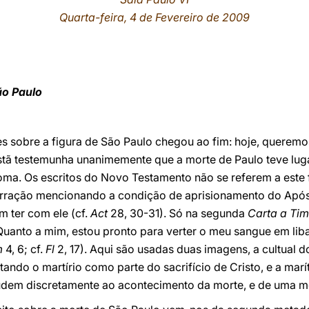
Quarta-feira, 4 de Fevereiro de 2009
ão Paulo
s sobre a figura de São Paulo chegou ao fim: hoje, queremos 
cristã testemunha unanimemente que a morte de Paulo teve l
oma. Os escritos do Novo Testamento não se referem a este 
rração mencionando a condição de aprisionamento do Apóst
m ter com ele (cf.
Act
28, 30-31). Só na segunda
Carta a Ti
"Quanto a mim, estou pronto para verter o meu sangue em li
m
4, 6; cf.
Fl
2, 17). Aqui são usadas duas imagens, a cultual do 
etando o martírio como parte do sacrifício de Cristo, e a mar
ludem discretamente ao acontecimento da morte, e de uma mo