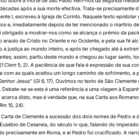
cito sobre a morte de São Paulo vem-nos da segunda metade
décadas após a sua morte efectiva. Trata-se precisamente da
te I, escreveu à Igreja de Corinto. Naquele texto epistolar 
s e, imediatamente depois de ter mencionado o martírio de 
oi obrigado a mostrar-nos como se alcança o prémio da paci
 o arauto de Cristo no Oriente e no Ocidente, e pela sua fé al
o a justiça ao mundo inteiro, e após ter chegado até à extr
antes; assim, partiu deste mundo e chegou ao lugar santo, 
(
1 Clem
5, 2). A paciência de que fala é expressão da sua c
a com as quais aceitou um longo caminho de sofrimento, a p
Senhor Jesus" (
Gl
6, 17). Ouvimos no texto de São Clemente 
. Debate-se se esta é uma referência a uma viagem à Espanh
a acerca disto, mas é verdade que, na sua Carta aos Romano
Rm
15, 24).
na Carta de Clemente a sucessão dos dois nomes de Pedro e 
Eusébio de Cesareia, do século iv que, falando do imperado
ado precisamente em Roma, e aí Pedro foi crucificado. A nar