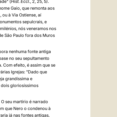
ade" (
Hist. Eccl.
, 2, 25, 5).
 nome Gaio, que remonta aos
 ou à Via Ostiense, aí
 monumentos sepulcrais, e
s milénios, nós veneramos nos
 de São Paulo fora dos Muros
bora nenhuma fonte antiga
 base no seu sepultamento
 Com efeito, é assim que se
várias Igrejas: "Dado que
eja grandíssima e
dois gloriosíssimos
O seu martírio é narrado
ferem que Nero o condenou à
ria já nas fontes antigas,