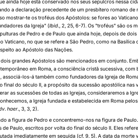
ue ainda hoje está conservado nos seus sepulcros nessa cid
tando a declaração precedente de um presbítero romano de
so mostrar-te os troféus dos Apóstolos: se fores ao Vaticano,
undadores da Igreja" (
Ibid
., 2, 25, 6-7). Os "troféus" são os
pulturas de Pedro e de Paulo que ainda hoje, depois de doi
o Vaticano, no que se refere a São Pedro, como na Basílica
respeito ao Apóstolo das Nações.
os dois grandes Apóstolos são mencionados em conjunto. Em
ontemporâneo em Roma, a consciência cristã sucessiva, com
, associá-los-á também como fundadores da Igreja de Roma.
o final do século II, a propósito da sucessão apostólica nas 
rar as sucessões de todas as Igrejas, consideraremos a Igr
conhecemos, a Igreja fundada e estabelecida em Roma pelos 
dv
.
haer
., 3, 3, 2).
o a figura de Pedro e concentremo-nos na figura de Paulo. 
 de Paulo, escritos por volta do final do século II. Eles re
tada imediatamente em seguida (cf. 9, 5). A data da morte va