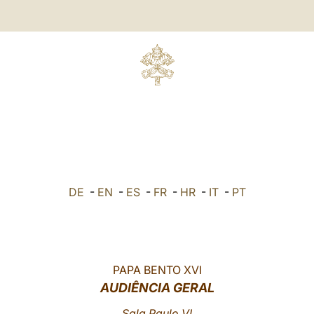
DE
-
EN
-
ES
-
FR
-
HR
-
IT
-
PT
PAPA BENTO XVI
AUDIÊNCIA GERAL
Sala Paulo VI