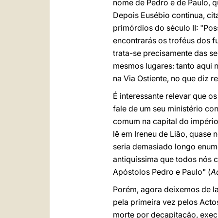
nome de Pedro e de Paulo, q
Depois Eusébio continua, ci
primórdios do século II: "Pos
encontrarás os troféus dos f
trata-se precisamente das se
mesmos lugares: tanto aqui n
na Via Ostiente, no que diz 
É interessante relevar que 
fale de um seu ministério c
comum na capital do império
lê em Ireneu de Lião, quase n
seria demasiado longo enume
antiquíssima que todos nós 
Apóstolos Pedro e Paulo" (
A
Porém, agora deixemos de lad
pela primeira vez pelos Actos
morte por decapitação, execu