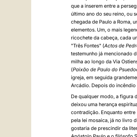
que a inserem entre a perse
último ano do seu reino, ou s
chegada de Paulo a Roma, um
elementos. Um, o mais legend
ricochete da cabeça, cada um
"Três Fontes" (
Actos de Pedr
testemunho já mencionado do 
milha ao longo da Via Ostien
(
Paixão de Paulo do Psuedo
igreja, em seguida grandemen
Arcádio. Depois do incêndio d
De qualquer modo, a figura d
deixou uma herança espiritua
contradição. Enquanto entre
pela lei mosaica, já no livro 
gostaria de prescindir da lit
Apóstolo Paulo e o filósofo 