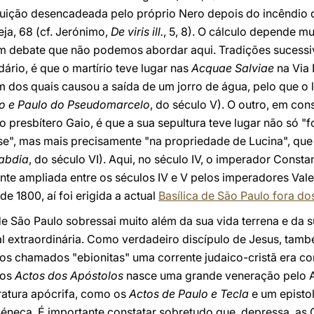
guição desencadeada pelo próprio Nero depois do incêndio
eja, 68 (cf. Jerónimo,
De viris ill.
, 5, 8). O cálculo depende m
 debate que não podemos abordar aqui. Tradições sucessiv
ário, é que o martírio teve lugar nas
Acquae Salviae
na Via 
 dos quais causou a saída de um jorro de água, pelo que o 
o e Paulo do Pseudomarcelo
, do século V). O outro, em co
presbítero Gaio, é que a sua sepultura teve lugar não só "f
se", mas mais precisamente "na propriedade de Lucina", que
abdia
, do século VI). Aqui, no século IV, o imperador Consta
te ampliada entre os séculos IV e V pelos imperadores Valen
e 1800, aí foi erigida a actual
Basílica de São Paulo fora d
e São Paulo sobressai muito além da sua vida terrena e da s
l extraordinária. Como verdadeiro discípulo de Jesus, també
 os chamados "ebionitas" uma corrente judaico-cristã era 
dos
Actos dos Apóstolos
nasce uma grande veneração pelo A
eratura apócrifa, como os
Actos de Paulo e Tecla
e um epistol
Séneca. É importante constatar sobretudo que, depressa, as