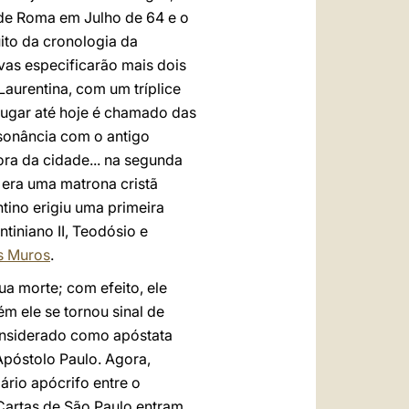
 de Roma em Julho de 64 e o
uito da cronologia da
as especificarão mais dois
Laurentina, com um tríplice
lugar até hoje é chamado das
nsonância com o antigo
ora da cidade... na segunda
 era uma matrona cristã
ntino erigiu uma primeira
tiniano II, Teodósio e
os Muros
.
ua morte; com efeito, ele
m ele se tornou sinal de
considerado como apóstata
póstolo Paulo. Agora,
ário apócrifo entre o
 Cartas de São Paulo entram