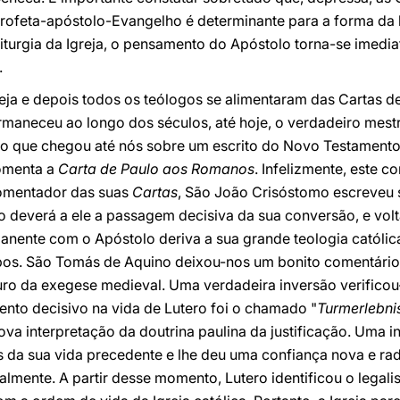
 profeta-apóstolo-Evangelho é determinante para a forma da l
liturgia da Igreja, o pensamento do Apóstolo torna-se imedia
.
eja e depois todos os teólogos se alimentaram das Cartas d
ermaneceu ao longo dos séculos, até hoje, o verdadeiro mest
ico que chegou até nós sobre um escrito do Novo Testamento
comenta a
Carta de Paulo aos Romanos
. Infelizmente, este 
comentador das suas
Cartas
, São João Crisóstomo escreveu 
 deverá a ele a passagem decisiva da sua conversão, e volt
anente com o Apóstolo deriva a sua grande teologia católic
mpos. São Tomás de Aquino deixou-nos um bonito comentári
uro da exegese medieval. Uma verdadeira inversão verificou
nto decisivo na vida de Lutero foi o chamado "
Turmerlebni
ova interpretação da doutrina paulina da justificação. Uma i
s da sua vida precedente e lhe deu uma confiança nova e ra
lmente. A partir desse momento, Lutero identificou o legali