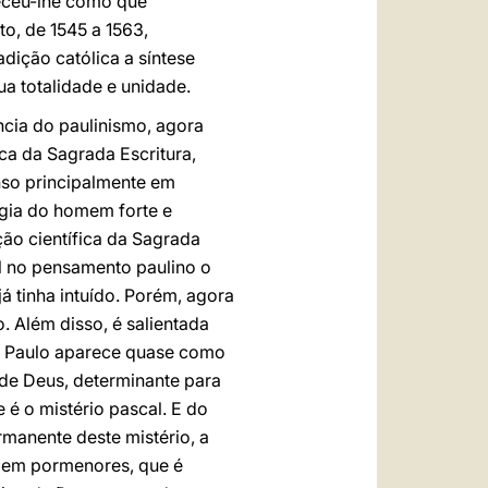
receu-lhe como que
to, de 1545 a 1563,
dição católica a síntese
a totalidade e unidade.
cia do paulinismo, agora
ica da Sagrada Escritura,
nso principalmente em
ogia do homem forte e
ão científica da Sagrada
al no pensamento paulino o
á tinha intuído. Porém, agora
. Além disso, é salientada
ão Paulo aparece quase como
de Deus, determinante para
 é o mistério pascal. E do
manente deste mistério, a
ar em pormenores, que é