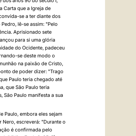
 dos anos 90 do século I,
 Carta que a Igreja de
convida-se a ter diante dos
Pedro, lê-se assim: "Pelo
ência. Aprisionado sete
cançou para si uma glória
emidade do Ocidente, padeceu
tornando-se deste modo o
omunhão na paixão de Cristo,
onto de poder dizer: "Trago
que Paulo teria chegado até
a, que São Paulo teria
s, São Paulo manifesta a sua
de Paulo, embora eles sejam
r Nero, escreverá: "Durante o
ração é confirmada pelo