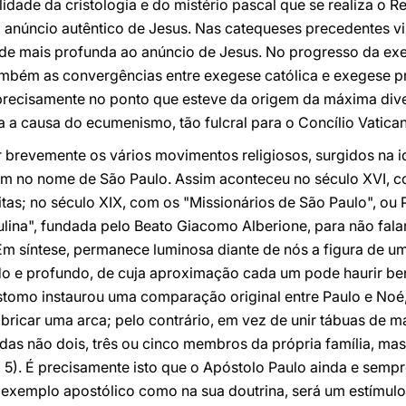
idade da cristologia e do mistério pascal que se realiza o 
 o anúncio autêntico de Jesus. Nas catequeses precedentes 
dade mais profunda ao anúncio de Jesus. No progresso da ex
bém as convergências entre exegese católica e exegese pr
recisamente no ponto que esteve da origem da máxima diver
a causa do ecumenismo, tão fulcral para o Concílio Vaticano
 brevemente os vários movimentos religiosos, surgidos na i
piram no nome de São Paulo. Assim aconteceu no século XVI,
as; no século XIX, com os "Missionários de São Paulo", ou P
ulina", fundada pelo Beato Giacomo Alberione, para não falar
m síntese, permanece luminosa diante de nós a figura de u
o e profundo, de cuja aproximação cada um pode haurir be
stomo instaurou uma comparação original entre Paulo e Noé
abricar uma arca; pelo contrário, em vez de unir tábuas de 
das não dois, três ou cinco membros da própria família, ma
 1, 5). É precisamente isto que o Apóstolo Paulo ainda e semp
eu exemplo apostólico como na sua doutrina, será um estímulo