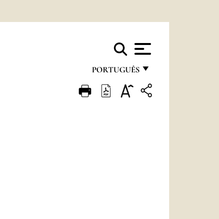
PORTUGUÊS
FRANÇAIS
ENGLISH
ITALIANO
PORTUGUÊS
ESPAÑOL
DEUTSCH
POLSKI