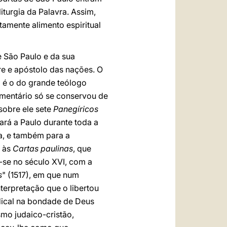
iturgia da Palavra. Assim,
tamente alimento espiritual
e São Paulo e da sua
re e apóstolo das nações. O
 é o do grande teólogo
comentário só se conservou de
sobre ele sete
Panegíricos
ará a Paulo durante toda a
a, e também para a
o às
Cartas paulinas
, que
-se no século XVI, com a
s
" (1517), em que num
nterpretação que o libertou
dical na bondade de Deus
smo judaico-cristão,