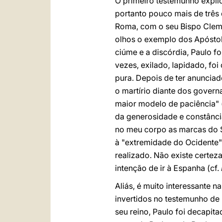
O primeiro testemunho explí
portanto pouco mais de três 
Roma, com o seu Bispo Clemen
olhos o exemplo dos Apóstolo
ciúme e a discórdia, Paulo f
vezes, exilado, lapidado, foi
pura. Depois de ter anunciad
o martírio diante dos govern
maior modelo de paciência" 
da generosidade e constânci
no meu corpo as marcas do 
à "extremidade do Ocidente"
realizado. Não existe certez
intenção de ir à Espanha (cf.
Aliás, é muito interessante 
invertidos no testemunho de 
seu reino, Paulo foi decapit