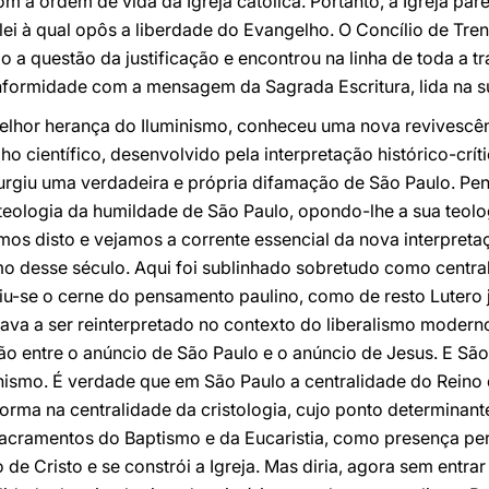
 a ordem de vida da Igreja católica. Portanto, a Igreja pa
ei à qual opôs a liberdade do Evangelho. O Concílio de Tren
 a questão da justificação e encontrou na linha de toda a tra
nformidade com a mensagem da Sagrada Escritura, lida na su
elhor herança do Iluminismo, conheceu uma nova revivescên
o científico, desenvolvido pela interpretação histórico-crít
rgiu uma verdadeira e própria difamação de São Paulo. Pe
 teologia da humildade de São Paulo, opondo-lhe a sua teol
s disto e vejamos a corrente essencial da nova interpretaç
smo desse século. Aqui foi sublinhado sobretudo como centr
viu-se o cerne do pensamento paulino, como de resto Lutero j
ava a ser reinterpretado no contexto do liberalismo moderno
ão entre o anúncio de São Paulo e o anúncio de Jesus. E S
nismo. É verdade que em São Paulo a centralidade do Reino 
orma na centralidade da cristologia, cujo ponto determinante
Sacramentos do Baptismo e da Eucaristia, como presença per
 de Cristo e se constrói a Igreja. Mas diria, agora sem entr