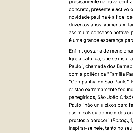
precisamente na nova central
concreto, presente e activo
novidade paulina é a fideli
duzentos anos, aumentam tam
assim um consenso notável p
é uma grande esperança para 
Enfim, gostaria de mencionar
Igreja católica, que se ins
Paulo", chamada dos Barnabit
com a poliédrica "Família Pa
"Companhia de São Paulo". E
cristão extremamente fecund
panegíricos, São João Crisó
Paulo "não uniu eixos para f
assim salvou do meio das on
prestes a perecer" (
Paneg
.,
inspirar-se nele, tanto no s