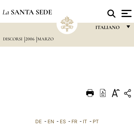
La
SANTA SEDE
ITALIANO
DISCORSI
2006
MARZO
FRANÇAIS
ENGLISH
ITALIANO
PORTUGUÊS
ESPAÑOL
DEUTSCH
POLSKI
العربيّة
DE
-
EN
-
ES
-
FR
-
IT
-
PT
中文