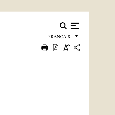
FRANÇAIS
FRANÇAIS
ENGLISH
ITALIANO
PORTUGUÊS
ESPAÑOL
DEUTSCH
POLSKI