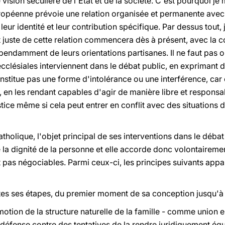
 vision séculière de l'Etat et de la société. C'est pourquoi je 
européenne prévoie une relation organisée et permanente av
leur identité et leur contribution spécifique. Par dessus tout, 
t juste de cette relation commencera dès à présent, avec la c
ndamment de leurs orientations partisanes. Il ne faut pas ou
cclésiales interviennent dans le débat public, en exprimant 
onstitue pas une forme d'intolérance ou une interférence, car 
s, en les rendant capables d'agir de manière libre et respon
tice même si cela peut entrer en conflit avec des situations d
tholique, l'objet principal de ses interventions dans le débat
 la dignité de la personne et elle accorde donc volontairemen
t pas négociables. Parmi ceux-ci, les principes suivants appa
outes ses étapes, du premier moment de sa conception jusqu'à 
omotion de la structure naturelle de la famille - comme unio
 défense contre des tentatives de la rendre juridiquement éq