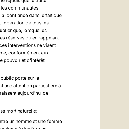
me réjouis que le traité
ec les communautés
j'ai confiance dans le fait que
o-opération de tous les
blier que, lorsque les
des réserves ou en rappelant
ces interventions ne visent
sable, conformément aux
e pouvoir et d'intérêt
 public porte sur la
t une attention particulière à
raissent aujourd'hui de
sa mort naturelle;
n entre un homme et une femme
uivalente à des formes