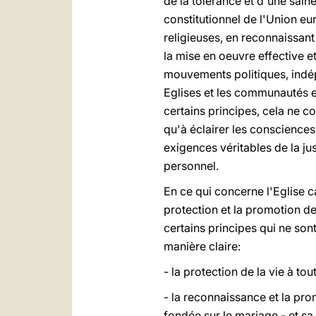
de la tolérance et d'une saine
constitutionnel de l'Union 
religieuses, en reconnaissant 
la mise en oeuvre effective e
mouvements politiques, indépe
Eglises et les communautés e
certains principes, cela ne c
qu'à éclairer les conscience
exigences véritables de la jus
personnel.
En ce qui concerne l'Eglise ca
protection et la promotion de
certains principes qui ne son
manière claire:
- la protection de la vie à t
- la reconnaissance et la pr
fondée sur le mariage - et sa