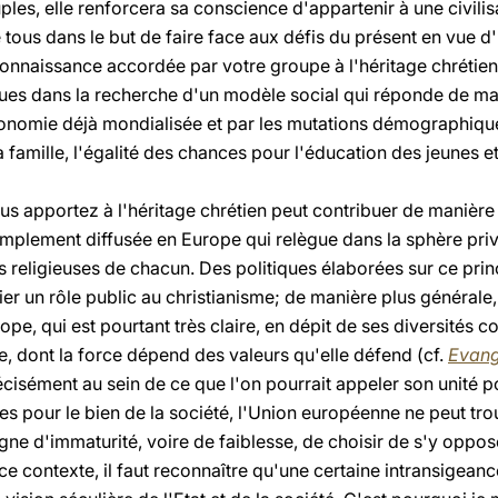
ples, elle renforcera sa conscience d'appartenir à une civili
ous dans le but de faire face aux défis du présent en vue d'u
onnaissance accordée par votre groupe à l'héritage chrétien 
ques dans la recherche d'un modèle social qui réponde de m
onomie déjà mondialisée et par les mutations démographique
la famille, l'égalité des chances pour l'éducation des jeunes et
ous apportez à l'héritage chrétien peut contribuer de manière 
amplement diffusée en Europe qui relègue dans la sphère priv
s religieuses de chacun. Des politiques élaborées sur ce pri
un rôle public au christianisme; de manière plus générale, e
urope, qui est pourtant très claire, en dépit de ses diversités
e, dont la force dépend des valeurs qu'elle défend (cf.
Evang
écisément au sein de ce que l'on pourrait appeler son unité 
es pour le bien de la société, l'Union européenne ne peut tr
igne d'immaturité, voire de faiblesse, de choisir de s'y oppos
ce contexte, il faut reconnaître qu'une certaine intransigean