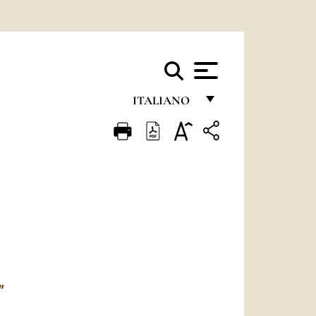
ITALIANO
FRANÇAIS
ENGLISH
ITALIANO
PORTUGUÊS
ESPAÑOL
DEUTSCH
"
POLSKI