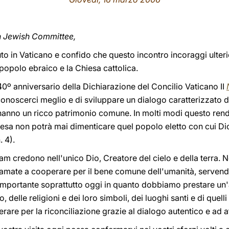
an Jewish Committee,
o in Vaticano e confido che questo incontro incoraggi ulterio
 popolo ebraico e la Chiesa cattolica.
0º anniversario della Dichiarazione del Concilio Vaticano II
onoscerci meglio e di sviluppare un dialogo caratterizzato d
ani hanno un ricco patrimonio comune. In molti modi questo ren
iesa non potrà mai dimenticare quel popolo eletto con cui Dio
. 4).
am credono nell'unico Dio, Creatore del cielo e della terra. 
iamate a cooperare per il bene comune dell'umanità, servendo
importante soprattutto oggi in quanto dobbiamo prestare un'
o, delle religioni e dei loro simboli, dei luoghi santi e di quell
rare per la riconciliazione grazie al dialogo autentico e ad at