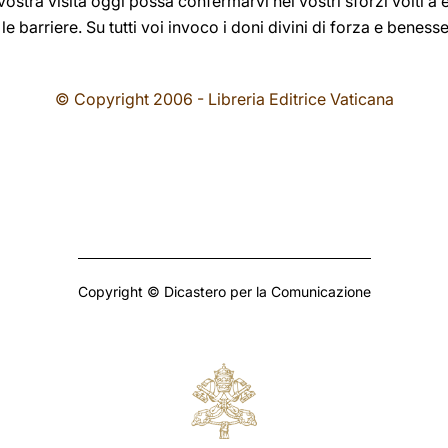
vostra visita oggi possa confermarvi nei vostri sforzi volti a e
le barriere. Su tutti voi invoco i doni divini di forza e benesse
© Copyright 2006 - Libreria Editrice Vaticana
Copyright © Dicastero per la Comunicazione