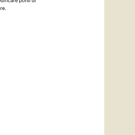
dificare ponti di
re.