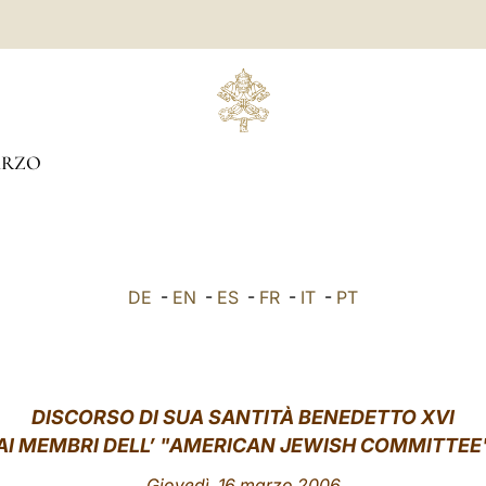
RZO
DE
-
EN
-
ES
-
FR
-
IT
-
PT
DISCORSO DI SUA SANTITÀ BENEDETTO XVI
AI MEMBRI DELL’ "AMERICAN JEWISH COMMITTEE
Giovedì, 16 marzo 2006