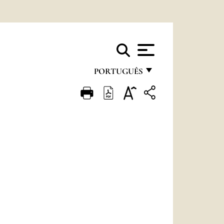
PORTUGUÊS
FRANÇAIS
ENGLISH
ITALIANO
PORTUGUÊS
ESPAÑOL
DEUTSCH
POLSKI