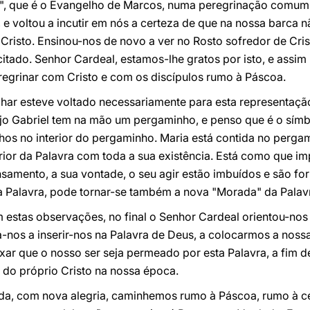
", que é o Evangelho de Marcos, numa peregrinação comu
 e voltou a incutir em nós a certeza de que na nossa barca 
 Cristo. Ensinou-nos de novo a ver no Rosto sofredor de Cri
scitado. Senhor Cardeal, estamos-lhe gratos por isto, e as
regrinar com Cristo e com os discípulos rumo à Páscoa.
lhar esteve voltado necessariamente para esta representaçã
njo Gabriel tem na mão um pergaminho, e penso que é o símbo
lhos no interior do pergaminho. Maria está contida no pergam
erior da Palavra com toda a sua existência. Está como que i
mento, a sua vontade, o seu agir estão imbuídos e são for
Palavra, pode tornar-se também a nova "Morada" da Palav
 estas observações, no final o Senhor Cardeal orientou-no
os a inserir-nos na Palavra de Deus, a colocarmos a nossa 
ixar que o nosso ser seja permeado por esta Palavra, a fim
 do próprio Cristo na nossa época.
a, com nova alegria, caminhemos rumo à Páscoa, rumo à ce