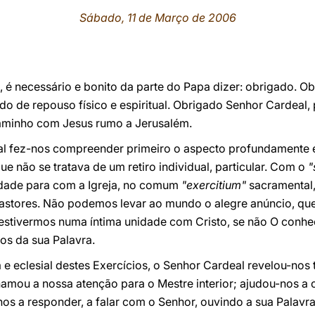
Sábado, 11 de Março de 2006
a, é necessário e bonito da parte do Papa dizer: obrigado. 
o de repouso físico e espiritual. Obrigado Senhor Cardeal, 
aminho com Jesus rumo a Jerusalém.
l fez-nos compreender primeiro o aspecto profundamente e
e não se tratava de um retiro individual, particular. Com o
"
edade para com a Igreja, no comum
"exercitium"
sacramental
astores. Não podemos levar ao mundo o alegre anúncio, que
estivermos numa íntima unidade com Cristo, se não O conh
os da sua Palavra.
a e eclesial destes Exercícios, o Senhor Cardeal revelou-no
mou a nossa atenção para o Mestre interior; ajudou-nos a o
s a responder, a falar com o Senhor, ouvindo a sua Palavra