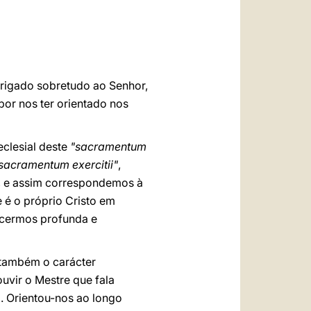
العربيّة
中文
LATINE
Obrigado sobretudo ao Senhor,
por nos ter orientado nos
clesial deste
"sacramentum
sacramentum exercitii"
,
, e assim correspondemos à
 é o próprio Cristo em
ecermos profunda e
s também o carácter
uvir o Mestre que fala
. Orientou-nos ao longo