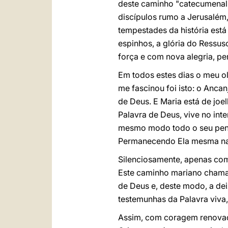
deste caminho "catecumenal
discípulos rumo a Jerusalém,
tempestades da história está
espinhos, a glória do Ressu
força e com nova alegria, pe
Em todos estes dias o meu o
me fascinou foi isto: o Anca
de Deus. E Maria está de joe
Palavra de Deus, vive no int
mesmo modo todo o seu pensa
Permanecendo Ela mesma na 
Silenciosamente, apenas com
Este caminho mariano chama-n
de Deus e, deste modo, a de
testemunhas da Palavra viva,
Assim, com coragem renovad