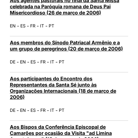
Aos agentes pastorais no final da Santa Missa
celebrada na Paróquia romana de Deus Pai
Misericordioso (26 de março de 2006)
-
-
-
-
EN
ES
FR
IT
PT
Aos membros do Sínodo Patriacal Armênio e a
um grupo de peregrinos (20 de março de 2006)
-
-
-
-
-
DE
EN
ES
FR
IT
PT
Aos participantes do Encontro dos
Representantes da Santa Sé junto às
Organizações Internacionais (18 de março de
2006)
-
-
-
-
-
DE
EN
ES
FR
IT
PT
Aos Bispos da Conferência Episcopal de
Camarões por ocasião da Visita "ad Limina