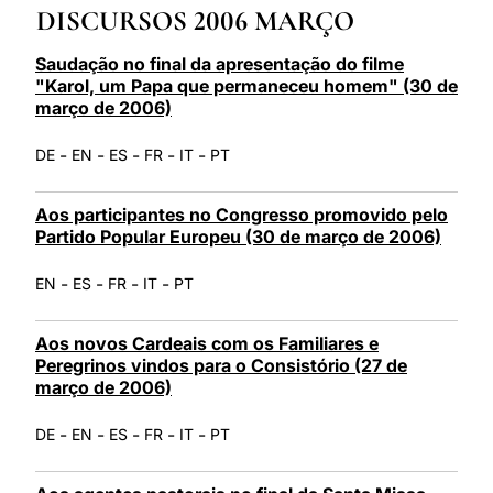
DISCURSOS 2006 MARÇO
LATINE
Saudação no final da apresentação do filme
"Karol, um Papa que permaneceu homem" (30 de
março de 2006)
-
-
-
-
-
DE
EN
ES
FR
IT
PT
Aos participantes no Congresso promovido pelo
Partido Popular Europeu (30 de março de 2006)
-
-
-
-
EN
ES
FR
IT
PT
Aos novos Cardeais com os Familiares e
Peregrinos vindos para o Consistório (27 de
março de 2006)
-
-
-
-
-
DE
EN
ES
FR
IT
PT