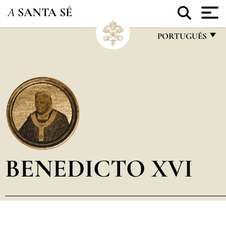
A
SANTA SÉ
PORTUGUÊS
FRANÇAIS
ENGLISH
ITALIANO
PORTUGUÊS
ESPAÑOL
DEUTSCH
BENEDICTO XVI
POLSKI
العربيّة
中文