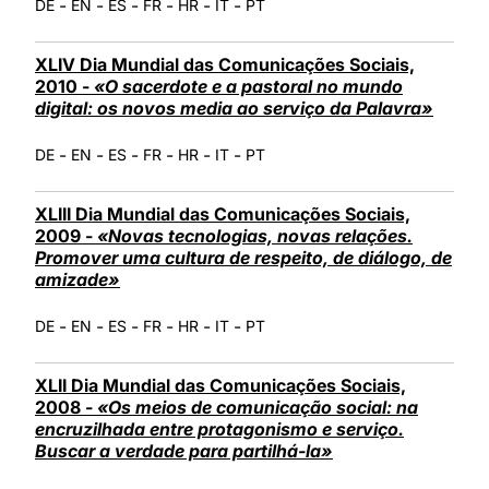
-
-
-
-
-
-
DE
EN
ES
FR
HR
IT
PT
XLIV Dia Mundial das Comunicações Sociais,
2010 -
«O sacerdote e a pastoral no mundo
digital: os novos media ao serviço da Palavra»
-
-
-
-
-
-
DE
EN
ES
FR
HR
IT
PT
XLIII Dia Mundial das Comunicações Sociais,
2009 -
«Novas tecnologias, novas relações.
Promover uma cultura de respeito, de diálogo, de
amizade»
-
-
-
-
-
-
DE
EN
ES
FR
HR
IT
PT
XLII Dia Mundial das Comunicações Sociais,
2008 -
«Os meios de comunicação social: na
encruzilhada entre protagonismo e serviço.
Buscar a verdade para partilhá-la»