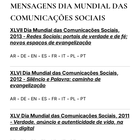
MENSAGENS DIA MUNDIAL DAS
LATINE
COMUNICAÇÕES SOCIAIS
XLVII Dia Mundial das Comunicações Sociais,
2013 -
Redes Sociais: portais de verdade e de fé;
novos espaços de evangelização
-
-
-
-
-
-
-
AR
DE
EN
ES
FR
IT
PL
PT
XLVI Dia Mundial das Comunicações Sociais,
2012 -
Silêncio e Palavra: caminho de
evangelização
-
-
-
-
-
-
-
AR
DE
EN
ES
FR
IT
PL
PT
XLV Dia Mundial das Comunicações Sociais, 2011
-
Verdade, anúncio e autenticidade de vida, na
era digital