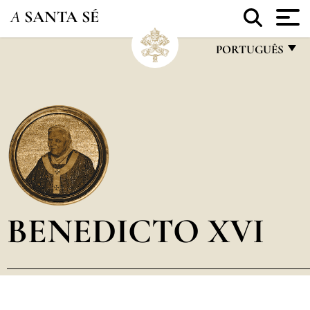
A
SANTA SÉ
PORTUGUÊS
FRANÇAIS
ENGLISH
ITALIANO
PORTUGUÊS
ESPAÑOL
DEUTSCH
BENEDICTO XVI
POLSKI
العربيّة
中文