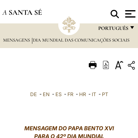
A
SANTA SÉ
PORTUGUÊS
MENSAGENS
DIA MUNDIAL DAS COMUNICAÇÕES SOCIAIS
FRANÇAIS
ENGLISH
ITALIANO
PORTUGUÊS
ESPAÑOL
DE
-
EN
-
ES
-
FR
-
HR
-
IT
-
PT
DEUTSCH
POLSKI
العربيّة
MENSAGEM DO PAPA BENTO XVI
PARA O 42º DIA MUNDIAL
中文