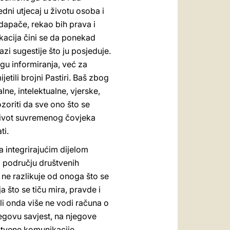
dni utjecaj u životu osoba i
, dapače, rekao bih prava i
kacija čini se da ponekad
zi sugestije što ju posjeduje.
ogu informiranja, već za
tili brojni Pastiri. Baš zbog
ne, intelektualne, vjerske,
zoriti da sve ono što se
a život suvremenog čovjeka
ti.
a integrirajućim dijelom
na području društvenih
e ne razlikuje od onoga što se
a što se tiču mira, pravde i
li onda više ne vodi računa o
jegovu savjest, na njegove
uštvene komunikacije