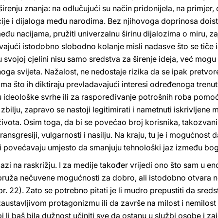
renju znanja: na odlučujući su način pridonijela, na primjer, o
ije i dijaloga među narodima. Bez njihovoga doprinosa doista 
đu nacijama, pružiti univerzalnu širinu dijalozima o miru, z
ajući istodobno slobodno kolanje misli nadasve što se tiče id
 svojoj cjelini nisu samo sredstva za širenje ideja, već mogu i
noga svijeta. Nažalost, ne nedostaje rizika da se ipak pretvo
a što ih diktiraju prevladavajući interesi određenoga trenutk
 u ideološke svrhe ili za raspoređivanje potrošnih roba po
zbilju, zapravo se nastoji legitimirati i nametnuti iskrivljen
 života. Osim toga, da bi se povećao broj korisnika, takozvan
ransgresiji, vulgarnosti i nasilju. Na kraju, tu je i mogućnost
 povećavaju umjesto da smanjuju tehnološki jaz između boga
zi na raskrižju. I za medije također vrijedi ono što sam u enc
 pruža nečuvene mogućnosti za dobro, ali istodobno otvara 
 br. 22). Zato se potrebno pitati je li mudro prepustiti da sr
stavljivom protagonizmu ili da završe na milost i nemilost o
i li baš bila dužnost učiniti sve da ostanu u službi osobe i z