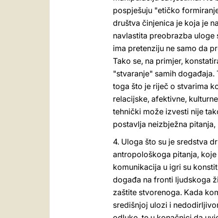
pospješuju "etičko formiranje
društva činjenica je koja je n
navlastita preobrazba uloge 
ima pretenziju ne samo da pre
Tako se, na primjer, konstati
"stvaranje" samih događaja. T
toga što je riječ o stvarima 
relacijske, afektivne, kultur
tehnički može izvesti nije ta
postavlja neizbježna pitanja
4. Uloga što su je sredstva 
antropološkoga pitanja, koje 
komunikacija u igri su konstit
događa na fronti ljudskoga živ
zaštite stvorenoga. Kada komu
središnjoj ulozi i nedodirlji
odluke, te u konačnici da uv