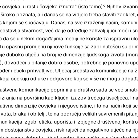
 čovjeka, u rastu čovjeka iznutra" (isto tamo)? Njihov izvanre
aširoko poznata, ali danas se na vidjelo treba staviti zaokret
s kojom se suočavaju. Danas, na sve izraženiji način, komuni
dstavlja stvarnost, već da je određuje zahvaljujući moći i sna
ra da se u nekim događajima mediji ne koriste za ispravnu ul
u opasnu promjenu njihove funkcije sa zabrinutošću su primije
koje duboko utječu na brojne dimenzije ljudskoga života (moral
ne), dovodeći u pitanje dobro osobe, potrebno je ponovno upo
kođer i etički prihvatljivo. Utjecaj sredstava komunikacije n
, koja očekuju odluke i odgovore koji se više ne mogu odgađa
društvene komunikacije poprimila u društvu sada se već smatr
izranja na površinu kao ključni izazov trećega tisućljeća. I 
utivne dimenzije čovjeka i njegove istine, i to na način koji s
ota, braka i obitelji, te na području velikih suvremenih pitanj
nikacija izgubi etička uporišta i izbjegne društvenoj kontro
vom dostojanstvu čovjeka, riskirajući da negativno utječe na n
jetuje samu slobodu i život osoba. Evo zašto je nužno da dr