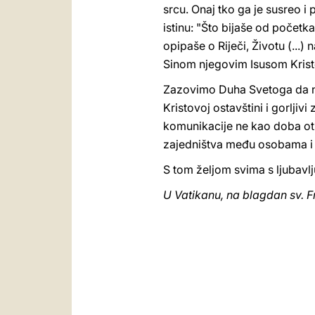
srcu. Onaj tko ga je susreo i
istinu: "Što bijaše od početka
opipaše o Riječi, Životu (...
Sinom njegovim Isusom Krist
Zazovimo Duha Svetoga da ne 
Kristovoj ostavštini i gorljiv
komunikacije ne kao doba otu
zajedništva među osobama i 
S tom željom svima s ljubavlj
U Vatikanu, na blagdan sv. F