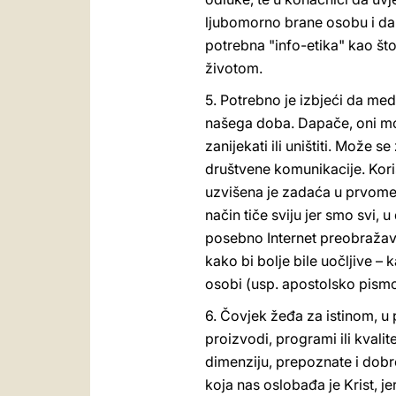
ljubomorno brane osobu i da j
potrebna "info-etika" kao št
životom.
5. Potrebno je izbjeći da me
našega doba. Dapače, oni mog
zanijekati ili uništiti. Može 
društvene komunikacije. Koristi
uzvišena je zadaća u prvome 
način tiče sviju jer smo svi, u
posebno Internet preobražav
kako bi bolje bile uočljive – 
osobi (usp. apostolsko pismo 
6. Čovjek žeđa za istinom, u p
proizvodi, programi ili kvalite
dimenziju, prepoznate i dobro 
koja nas oslobađa je Krist, j