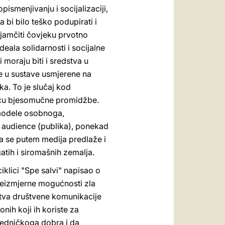
pismenjivanju i socijalizaciji,
bi bilo teško podupirati i
ajamčiti čovjeku prvotno
eala solidarnosti i socijalne
 moraju biti i sredstva u
re u sustave usmjerene na
a. To je slučaj kod
moću bjesomučne promidžbe.
e modele osobnoga,
i audience (publika), ponekad
 da se putem medija predlaže i
tih i siromašnih zemalja.
iklici "Spe salvi" napisao o
neizmjerne mogućnosti zla
edstva društvene komunikacije
nih koji ih koriste za
ajedničkoga dobra i da