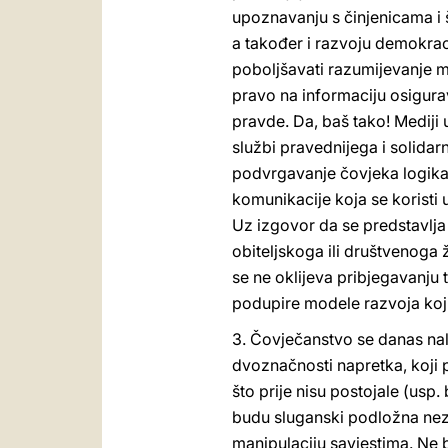
upoznavanju s činjenicama i ši
a također i razvoju demokrac
poboljšavati razumijevanje me
pravo na informaciju osigurav
pravde. Da, baš tako! Mediji u
službi pravednijega i solidar
podvrgavanje čovjeka logikam
komunikacije koja se koristi
Uz izgovor da se predstavlja 
obiteljskoga ili društvenoga
se ne oklijeva pribjegavanju t
podupire modele razvoja koji
3. Čovječanstvo se danas nala
dvoznačnosti napretka, koji
što prije nisu postojale (usp.
budu sluganski podložna nezau
manipulaciju savjestima. Ne b