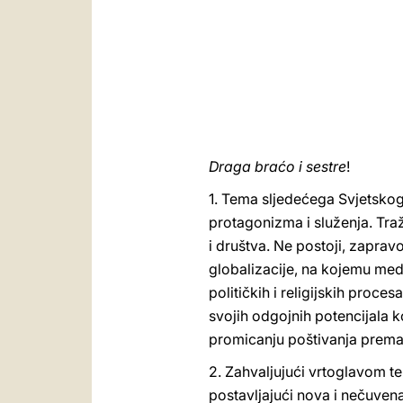
Draga braćo i sestre
!
1. Tema sljedećega Svjetskog
protagonizma i služenja. Traži
i društva. Ne postoji, zapra
globalizacije, na kojemu med
političkih i religijskih proce
svojih odgojnih potencijala 
promicanju poštivanja prema ob
2. Zahvaljujući vrtoglavom t
postavljajući nova i nečuvena