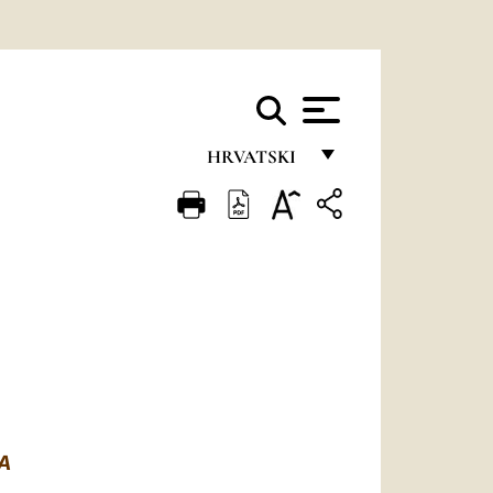
HRVATSKI
FRANÇAIS
ENGLISH
ITALIANO
PORTUGUÊS
ESPAÑOL
DEUTSCH
POLSKI
A