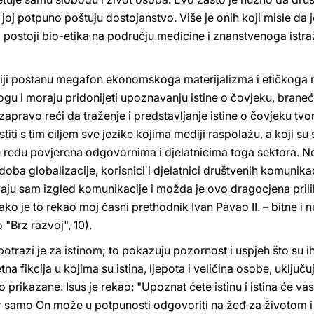
oj potpuno poštuju dostojanstvo. Više je onih koji misle da 
o postoji bio-etika na području medicine i znanstvenoga ist
diji postanu megafon ekonomskoga materijalizma i etičkoga r
u i moraju pridonijeti upoznavanju istine o čovjeku, braneći 
se zapravo reći da traženje i predstavljanje istine o čovjeku tvo
ti s tim ciljem sve jezike kojima mediji raspolažu, a koji su sv
redu povjerena odgovornima i djelatnicima toga sektora. No
 doba globalizacije, korisnici i djelatnici društvenih komunikaci
aju sam izgled komunikacije i možda je ovo dragocjena pril
kako je to rekao moj časni prethodnik Ivan Pavao II. – bitne i n
"Brz razvoj", 10).
otrazi je za istinom; to pokazuju pozornost i uspjeh što su ih 
tna fikcija u kojima su istina, ljepota i veličina osobe, uključu
prikazane. Isus je rekao: "Upoznat ćete istinu i istina će vas
er samo On može u potpunosti odgovoriti na žeđ za životom i 