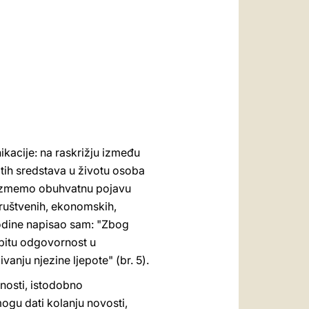
العربيّة
中文
LATINE
kacije: na raskrižju između
a tih sredstava u životu osoba
r uzmemo obuhvatnu pojavu
društvenih, ekonomskih,
e godine napisao sam: "Zbog
obitu odgovornost u
vanju njezine ljepote" (br. 5).
nosti, istodobno
ogu dati kolanju novosti,