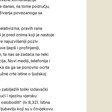
je danas, na tome području,
raživanja povezanoga sa
elativizma, pravih rana
je pred onima koji je nastoje
re najuzvišeniji poziv
e ljepši i profinjeniji,
, ta nas se zadaća na neki
ja. Novi mediji, telefonija i
ika da ga se ponovno ocrta
užne crte istine o ljudskoj
zabilježili toliki izdavački
jući i njezinu vjersku
 osloboditi" (
Iv
8,32). Istina
ljubavlju koji su u čovjekovu