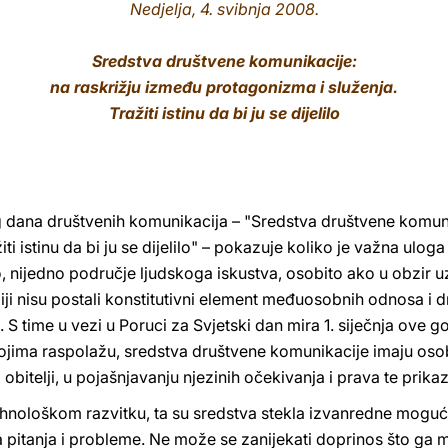
Nedjelja, 4. svibnja 2008.
Sredstva društvene komunikacije:
na raskrižju između protagonizma i služenja.
Tražiti istinu da bi ju se dijelilo
 dana društvenih komunikacija – "Sredstva društvene komuni
ti istinu da bi ju se dijelilo" – pokazuje koliko je važna ulog
vo, nijedno područje ljudskoga iskustva, osobito ako u obzi
iji nisu postali konstitutivni element međuosobnih odnosa i 
sa. S time u vezi u Poruci za Svjetski dan mira 1. siječnja ov
kojima raspolažu, sredstva društvene komunikacije imaju os
itelji, u pojašnjavanju njezinih očekivanja i prava te prikazi
ehnološkom razvitku, ta su sredstva stekla izvanredne moguć
 pitanja i probleme. Ne može se zanijekati doprinos što ga m