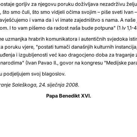
 postaje gorljiv za njegovu poruku doživljava nezadrživu želju
, što smo čuli, što smo vidjeli očima svojim – piše sveti Ivan
) navješćujemo i vama da i vi imate zajedništvo s nama. A naše
om. I to vam pišemo da radost naša bude potpuna" (1
Iv
1,1-4
uzmanjka hrabrih komunikatora i autentičnih svjedoka istine 
i za poruku vjere, "postati tumači današnjih kulturnih instancij
đenja i izgubljenosti već kao dragocjeno doba za traganje z
narodima" (Ivan Pavao II., govor na kongresu "Medijske par
u podjeljujem svoj blagoslov.
ranje Saleškoga, 24. siječnja 2008.
Papa Benedikt XVI.