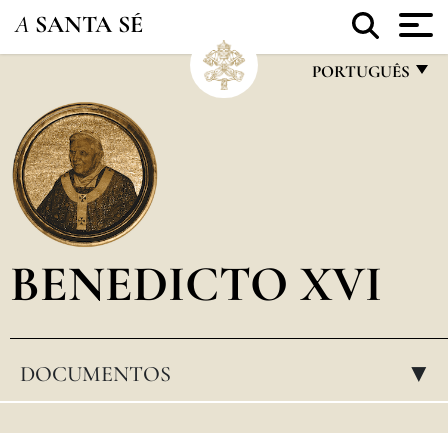
A
SANTA SÉ
PORTUGUÊS
FRANÇAIS
ENGLISH
ITALIANO
PORTUGUÊS
BENEDICTO XVI
ESPAÑOL
DEUTSCH
POLSKI
DOCUMENTOS
▸
العربيّة
中文