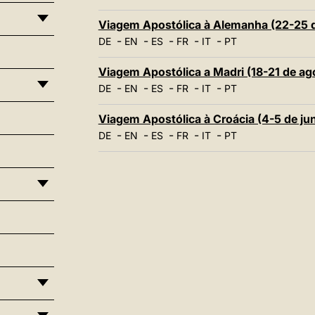
Viagem Apostólica à Alemanha (22-25 
-
-
-
-
-
DE
EN
ES
FR
IT
PT
Viagem Apostólica a Madri (18-21 de ag
-
-
-
-
-
DE
EN
ES
FR
IT
PT
Viagem Apostólica à Croácia (4-5 de ju
-
-
-
-
-
DE
EN
ES
FR
IT
PT