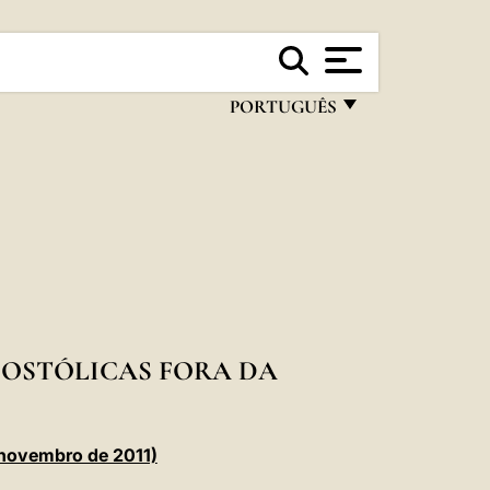
PORTUGUÊS
FRANÇAIS
ENGLISH
ITALIANO
PORTUGUÊS
ESPAÑOL
DEUTSCH
APOSTÓLICAS FORA DA
POLSKI
العربيّة
 novembro de 2011)