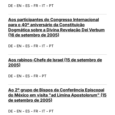
-
-
-
-
-
DE
EN
ES
FR
IT
PT
Aos participantes do Congresso Internacional
para o 40º aniversário da Constituição
Dogmática sobre a Divina Revelação Dei Verbum
(16 de setembro de 2005)
-
-
-
-
-
DE
EN
ES
FR
IT
PT
Aos rabinos-Chefe de Israel (15 de setembro de
2005)
-
-
-
-
DE
EN
ES
FR
PT
Ao 2º grupo de Bispos da Conferência Episcopal
do México em visita "ad Limina Apostolorum" (15
de setembro de 2005)
-
-
-
-
-
DE
EN
ES
FR
IT
PT