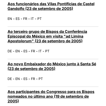
Aos funcionários das Vilas Pontifícias de Castel
Gandolfo (23 de setembro de 2005)
-
-
-
-
EN
ES
FR
IT
PT
Ao terceiro grupo de Bispos da Conferência
Episcopal do México em visita "ad Limina
Apostolorum" (23 de setembro de 2005)
-
-
-
-
-
DE
EN
ES
FR
IT
PT
Ao novo Embaixador do México junto à Santa Sé
(23 de setembro de 2005)
-
-
-
-
DE
EN
ES
FR
PT
Aos participantes do Congresso para os Bispos
nomeados no último ano (19 de setembro de
2005)