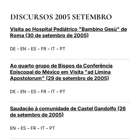
LATINE
DISCURSOS 2005 SETEMBRO
Visita ao Hospital Pediátrico "Bambino Gesù" de
Roma (30 de setembro de 2005)
-
-
-
-
-
DE
EN
ES
FR
IT
PT
Ao quarto grupo de Bispos da Conferência
Episcopal do México em Visita "ad Limina
Apostolorum" (29 de setembro de 2005)
-
-
-
-
-
DE
EN
ES
FR
IT
PT
Saudação à comunidade de Castel Gandolfo (26
de setembro de 2005)
-
-
-
-
EN
ES
FR
IT
PT