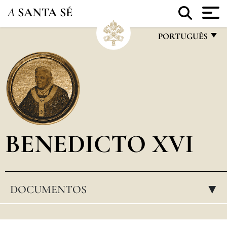
A
SANTA SÉ
PORTUGUÊS
FRANÇAIS
ENGLISH
ITALIANO
PORTUGUÊS
BENEDICTO XVI
ESPAÑOL
DEUTSCH
POLSKI
DOCUMENTOS
▸
العربيّة
中文