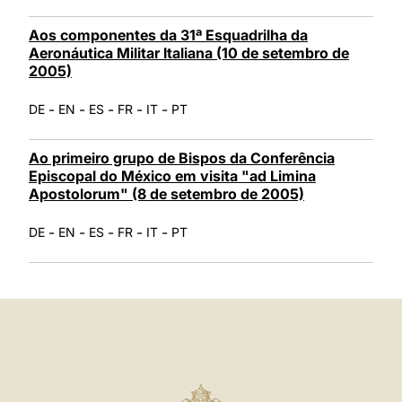
Aos componentes da 31ª Esquadrilha da
Aeronáutica Militar Italiana (10 de setembro de
2005)
-
-
-
-
-
DE
EN
ES
FR
IT
PT
Ao primeiro grupo de Bispos da Conferência
Episcopal do México em visita "ad Limina
Apostolorum" (8 de setembro de 2005)
-
-
-
-
-
DE
EN
ES
FR
IT
PT