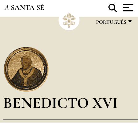
A
SANTA SÉ
PORTUGUÊS
FRANÇAIS
ENGLISH
ITALIANO
PORTUGUÊS
ESPAÑOL
DEUTSCH
BENEDICTO XVI
POLSKI
العربيّة
中文