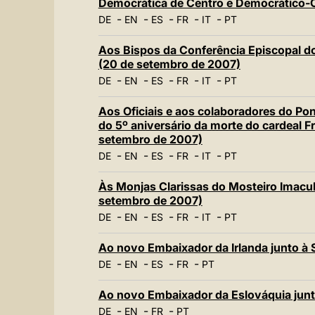
Democrática de Centro e Democrático-C
-
-
-
-
-
DE
EN
ES
FR
IT
PT
Aos Bispos da Conferência Episcopal d
(20 de setembro de 2007)
-
-
-
-
-
DE
EN
ES
FR
IT
PT
Aos Oficiais e aos colaboradores do Pon
do 5º aniversário da morte do cardeal 
setembro de 2007)
-
-
-
-
-
DE
EN
ES
FR
IT
PT
Às Monjas Clarissas do Mosteiro Imacul
setembro de 2007)
-
-
-
-
-
DE
EN
ES
FR
IT
PT
Ao novo Embaixador da Irlanda junto à 
-
-
-
-
DE
EN
ES
FR
PT
Ao novo Embaixador da Eslováquia junt
-
-
-
DE
EN
FR
PT