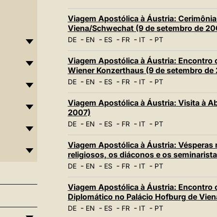
Viagem Apostólica à Áustria: Cerimônia
Viena/Schwechat (9 de setembro de 20
-
-
-
-
-
DE
EN
ES
FR
IT
PT
Viagem Apostólica à Áustria: Encontro 
Wiener Konzerthaus (9 de setembro de
-
-
-
-
-
DE
EN
ES
FR
IT
PT
Viagem Apostólica à Áustria: Visita à A
2007)
-
-
-
-
-
DE
EN
ES
FR
IT
PT
Viagem Apostólica à Áustria: Vésperas
religiosos, os diáconos e os seminarist
-
-
-
-
-
DE
EN
ES
FR
IT
PT
Viagem Apostólica à Áustria: Encontro
Diplomático no Palácio Hofburg de Vien
-
-
-
-
-
DE
EN
ES
FR
IT
PT