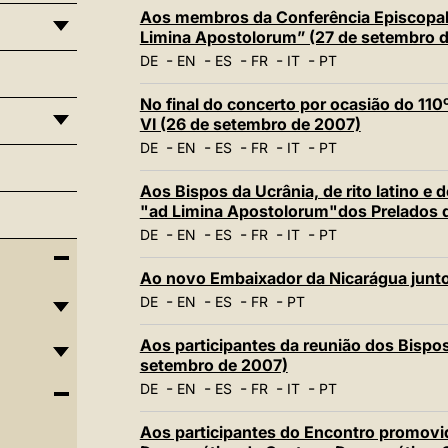
Aos membros da Conferência Episcopal da
Limina Apostolorum” (27 de setembro 
-
-
-
-
-
DE
EN
ES
FR
IT
PT
No final do concerto por ocasião do 11
VI (26 de setembro de 2007)
-
-
-
-
-
DE
EN
ES
FR
IT
PT
Aos Bispos da Ucrânia, de rito latino e d
"ad Limina Apostolorum"dos Prelados de
-
-
-
-
-
DE
EN
ES
FR
IT
PT
Ao novo Embaixador da Nicarágua junto
-
-
-
-
DE
EN
ES
FR
PT
Aos participantes da reunião dos Bisp
setembro de 2007)
-
-
-
-
-
DE
EN
ES
FR
IT
PT
Aos participantes do Encontro promovi