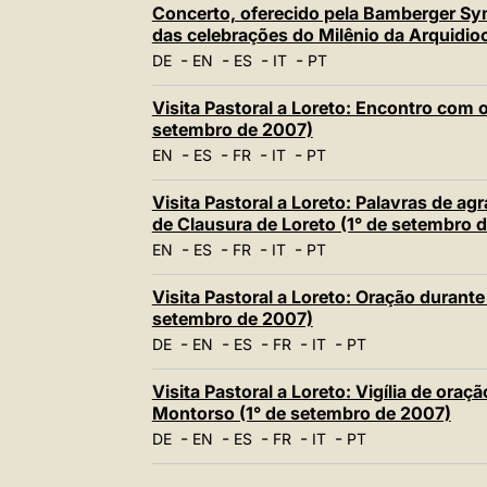
Concerto, oferecido pela Bamberger Sy
das celebrações do Milênio da Arquidi
-
-
-
-
DE
EN
ES
IT
PT
Visita Pastoral a Loreto: Encontro com o
setembro de 2007)
-
-
-
-
EN
ES
FR
IT
PT
Visita Pastoral a Loreto: Palavras de 
de Clausura de Loreto (1° de setembro 
-
-
-
-
EN
ES
FR
IT
PT
Visita Pastoral a Loreto: Oração durante 
setembro de 2007)
-
-
-
-
-
DE
EN
ES
FR
IT
PT
Visita Pastoral a Loreto: Vigília de ora
Montorso (1° de setembro de 2007)
-
-
-
-
-
DE
EN
ES
FR
IT
PT