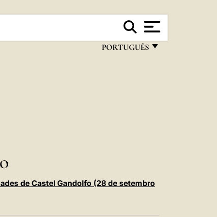
PORTUGUÊS
FRANÇAIS
ENGLISH
ITALIANO
PORTUGUÊS
ESPAÑOL
DEUTSCH
RO
POLSKI
dades de Castel Gandolfo (28 de setembro
العربيّة