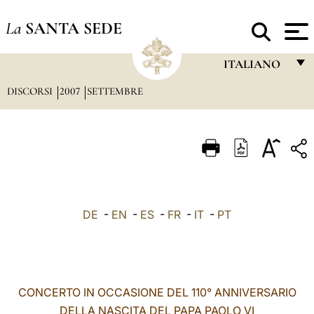
La
SANTA SEDE
ITALIANO
DISCORSI
2007
SETTEMBRE
FRANÇAIS
ENGLISH
ITALIANO
PORTUGUÊS
ESPAÑOL
DE
-
EN
-
ES
-
FR
-
IT
-
PT
DEUTSCH
POLSKI
العربيّة
CONCERTO IN OCCASIONE DEL 110° ANNIVERSARIO
DELLA NASCITA DEL PAPA PAOLO VI
中文