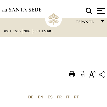
La
SANTA SEDE
ESPAÑOL
DISCURSOS
2007
SEPTIEMBRE
FRANÇAIS
ENGLISH
ITALIANO
PORTUGUÊS
ESPAÑOL
DEUTSCH
POLSKI
العربيّة
DE
-
EN
-
ES
-
FR
-
IT
-
PT
中文