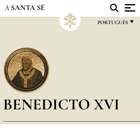
A
SANTA SÉ
PORTUGUÊS
FRANÇAIS
ENGLISH
ITALIANO
PORTUGUÊS
ESPAÑOL
DEUTSCH
BENEDICTO XVI
POLSKI
العربيّة
中文