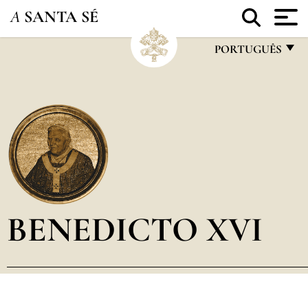
A
SANTA SÉ
PORTUGUÊS
FRANÇAIS
ENGLISH
ITALIANO
PORTUGUÊS
ESPAÑOL
DEUTSCH
BENEDICTO XVI
POLSKI
العربيّة
中文