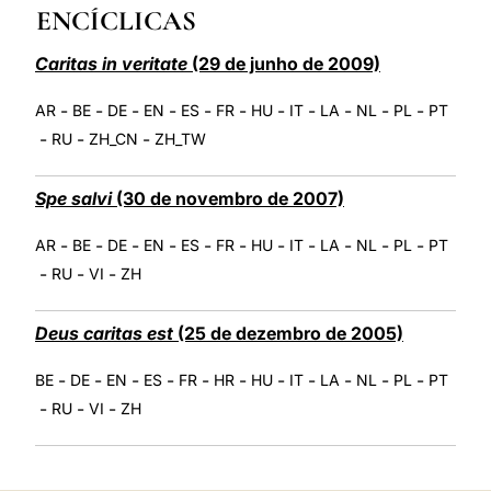
ENCÍCLICAS
LATINE
Caritas in veritate
(29 de junho de 2009)
-
-
-
-
-
-
-
-
-
-
-
AR
BE
DE
EN
ES
FR
HU
IT
LA
NL
PL
PT
-
-
-
RU
ZH_CN
ZH_TW
Spe salvi
(30 de novembro de 2007)
-
-
-
-
-
-
-
-
-
-
-
AR
BE
DE
EN
ES
FR
HU
IT
LA
NL
PL
PT
-
-
-
RU
VI
ZH
Deus caritas est
(25 de dezembro de 2005)
-
-
-
-
-
-
-
-
-
-
-
BE
DE
EN
ES
FR
HR
HU
IT
LA
NL
PL
PT
-
-
-
RU
VI
ZH