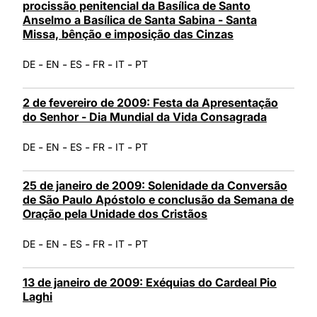
procissão penitencial da Basílica de Santo
Anselmo a Basílica de Santa Sabina - Santa
Missa, bênção e imposição das Cinzas
-
-
-
-
-
DE
EN
ES
FR
IT
PT
2 de fevereiro de 2009: Festa da Apresentação
do Senhor - Dia Mundial da Vida Consagrada
-
-
-
-
-
DE
EN
ES
FR
IT
PT
25 de janeiro de 2009: Solenidade da Conversão
de São Paulo Apóstolo e conclusão da Semana de
Oração pela Unidade dos Cristãos
-
-
-
-
-
DE
EN
ES
FR
IT
PT
13 de janeiro de 2009: Exéquias do Cardeal Pio
Laghi