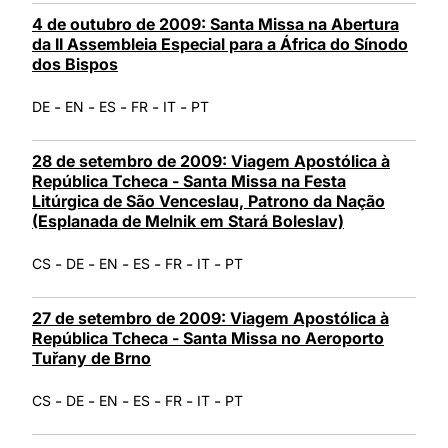
4 de outubro de 2009: Santa Missa na Abertura
da II Assembleia Especial para a África do Sínodo
dos Bispos
-
-
-
-
-
DE
EN
ES
FR
IT
PT
28 de setembro de 2009: Viagem Apostólica à
República Tcheca - Santa Missa na Festa
Litúrgica de São Venceslau, Patrono da Nação
(Esplanada de Melnik em Stará Boleslav)
-
-
-
-
-
-
CS
DE
EN
ES
FR
IT
PT
27 de setembro de 2009: Viagem Apostólica à
República Tcheca - Santa Missa no Aeroporto
Tuřany de Brno
-
-
-
-
-
-
CS
DE
EN
ES
FR
IT
PT