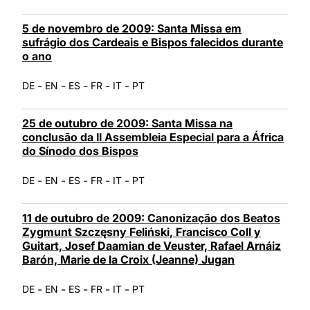
5 de novembro de 2009: Santa Missa em
sufrágio dos Cardeais e Bispos falecidos durante
o ano
-
-
-
-
-
DE
EN
ES
FR
IT
PT
25 de outubro de 2009: Santa Missa na
conclusão da II Assembleia Especial para a África
do Sínodo dos Bispos
-
-
-
-
-
DE
EN
ES
FR
IT
PT
11 de outubro de 2009: Canonização dos Beatos
Zygmunt Szczęsny Feliński, Francisco Coll y
Guitart, Josef Daamian de Veuster, Rafael Arnáiz
Barón, Marie de la Croix (Jeanne) Jugan
-
-
-
-
-
DE
EN
ES
FR
IT
PT