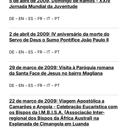
5 de abril de 2009: Domingo de Ramos - XXIV
Jornada Mundial da Juventude
-
-
-
-
-
DE
EN
ES
FR
IT
PT
2 de abril de 2009: IV aniversário da morte do
Servo de Deus o Sumo Pontífice João Paulo II
-
-
-
-
-
DE
EN
ES
FR
IT
PT
29 de março de 2009: Visita à Paróquia romana
da Santa Face de Jesus no bairro Magliana
-
-
-
-
-
DE
EN
ES
FR
IT
PT
22 de março de 2009: Viagem Apostólica a
Camarões e Angola - Celebração Eucarística com
os Bispos da I.M.B.I.S.A. (Associação Inter-
regional dos Bispos da África Austral) na
Esplanada de Cimangola em Luanda