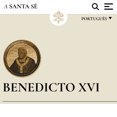
A
SANTA SÉ
PORTUGUÊS
FRANÇAIS
ENGLISH
ITALIANO
PORTUGUÊS
ESPAÑOL
DEUTSCH
BENEDICTO XVI
POLSKI
العربيّة
中文