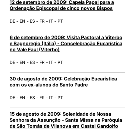
12 de setembro de 2009: Capela Papal para a
Ordenação Episcopal de cinco novos Bispos
-
-
-
-
-
DE
EN
ES
FR
IT
PT
6 de setembro de 2009: Visita Pastoral a Viterbo
e Bagnoregio (Itália) - Concelebração Eucarística
no Vale Faul (Viterbo)
-
-
-
-
-
DE
EN
ES
FR
IT
PT
30 de agosto de 2009: Celebração Eucarística
com os ex-alunos do Santo Padre
-
-
-
-
-
DE
EN
ES
FR
IT
PT
15 de agosto de 2009: Solenidade de Nossa
Senhora da Assunção - Santa Missa na Paróquia
de São Tomás de Vilanova em Castel Gandolfo