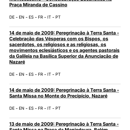
Praça Miranda de Cassino
-
-
-
-
-
DE
EN
ES
FR
IT
PT
14 de maio de 2009: Peregrinação à Terra Santa -
Celebração das Vésperas com os Bispos, os
sacerdotes, os religiosos e as religiosas, os
movimentos eclesiásticos e os agentes pastorais
da Galileia na Basílica Superior da Anunciação de
Nazaré
-
-
-
-
-
DE
EN
ES
FR
IT
PT
14 de maio de 2009: Peregrinação à Terra Santa -
Santa Missa no Monte do Precipício, Nazaré
-
-
-
-
-
DE
EN
ES
FR
IT
PT
13 de maio de 2009: Peregrinação à Terra Santa -
Santa Missa na Praça da Manjedoura, Belém