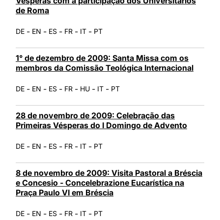
Vésperas com a participação dos Universitários
de Roma
-
-
-
-
-
DE
EN
ES
FR
IT
PT
1° de dezembro de 2009: Santa Missa com os
membros da Comissão Teológica Internacional
-
-
-
-
-
-
DE
EN
ES
FR
HU
IT
PT
28 de novembro de 2009: Celebração das
Primeiras Vésperas do I Domingo de Advento
-
-
-
-
-
DE
EN
ES
FR
IT
PT
8 de novembro de 2009: Visita Pastoral a Bréscia
e Concesio - Concelebrazione Eucarística na
Praça Paulo VI em Bréscia
-
-
-
-
-
DE
EN
ES
FR
IT
PT