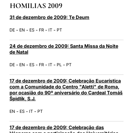
HOMILIAS 2009
LATINE
31 de dezembro de 2009: Te Deum
-
-
-
-
-
DE
EN
ES
FR
IT
PT
24 de dezembro de 2009: Santa Missa da Noite
de Natal
-
-
-
-
-
-
DE
EN
ES
FR
IT
PL
PT
17 de dezembro de 2009: Celebração Eucarística
com a Comunidade do Centro "Aletti" de Roma,
por ocasião do 90º aniversário do Cardeal Tomáš
Špidlík, S.J.
-
-
-
EN
ES
IT
PT
17 de dezembro de 2009: Celebração das