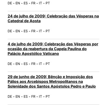
-
-
-
-
-
DE
EN
ES
FR
IT
PT
24 de julho de 2009: Celebração das Vésperas na
Catedral de Aosta
-
-
-
-
-
DE
EN
ES
FR
IT
PT
4 de julho de 2009: Celebração das Vésperas por
ocasião da reabertura da Capela Paulina do
Palácio Apostólico Vaticano
-
-
-
-
-
DE
EN
ES
FR
IT
PT
29 de junho de 2009: Bênção e Imposição dos
Pálios aos Arcebispos Metropolitanos na
Solenidade dos Santos Apóstolos Pedro e Paulo
-
-
-
-
-
DE
EN
ES
FR
IT
PT