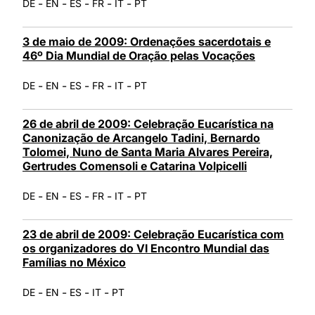
-
-
-
-
-
DE
EN
ES
FR
IT
PT
3 de maio de 2009: Ordenações sacerdotais e
46º Dia Mundial de Oração pelas Vocações
-
-
-
-
-
DE
EN
ES
FR
IT
PT
26 de abril de 2009: Celebração Eucarística na
Canonização de Arcangelo Tadini, Bernardo
Tolomei, Nuno de Santa Maria Alvares Pereira,
Gertrudes Comensoli e Catarina Volpicelli
-
-
-
-
-
DE
EN
ES
FR
IT
PT
23 de abril de 2009: Celebração Eucarística com
os organizadores do VI Encontro Mundial das
Famílias no México
-
-
-
-
DE
EN
ES
IT
PT