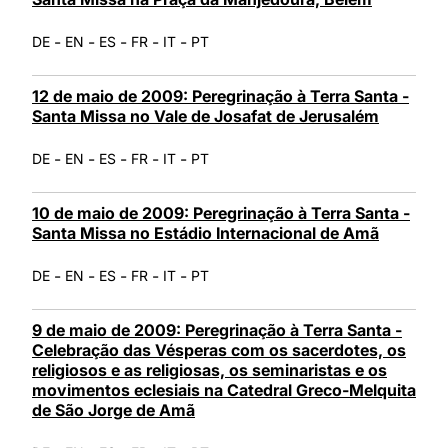
-
-
-
-
-
DE
EN
ES
FR
IT
PT
12 de maio de 2009: Peregrinação à Terra Santa -
Santa Missa no Vale de Josafat de Jerusalém
-
-
-
-
-
DE
EN
ES
FR
IT
PT
10 de maio de 2009: Peregrinação à Terra Santa -
Santa Missa no Estádio Internacional de Amã
-
-
-
-
-
DE
EN
ES
FR
IT
PT
9 de maio de 2009: Peregrinação à Terra Santa -
Celebração das Vésperas com os sacerdotes, os
religiosos e as religiosas, os seminaristas e os
movimentos eclesiais na Catedral Greco-Melquita
de São Jorge de Amã