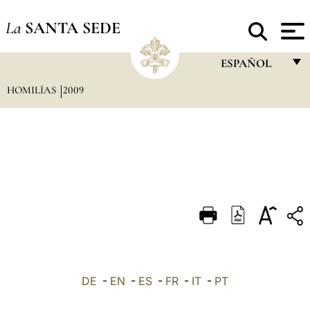
La
SANTA SEDE
ESPAÑOL
HOMILÍAS
2009
FRANÇAIS
ENGLISH
ITALIANO
PORTUGUÊS
ESPAÑOL
DEUTSCH
POLSKI
العربيّة
DE
-
EN
-
ES
-
FR
-
IT
-
PT
中文