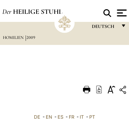
Der
HEILIGE STUHL
DEUTSCH
HOMILIEN
2009
FRANÇAIS
ENGLISH
ITALIANO
PORTUGUÊS
ESPAÑOL
DEUTSCH
POLSKI
العربيّة
DE
-
EN
-
ES
-
FR
-
IT
-
PT
中文