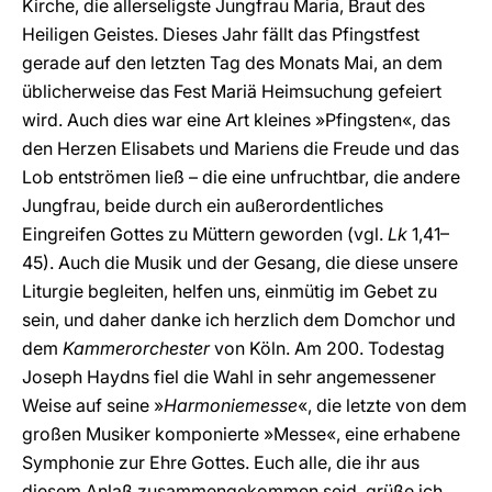
Kirche, die allerseligste Jungfrau Maria, Braut des
Heiligen Geistes. Dieses Jahr fällt das Pfingstfest
gerade auf den letzten Tag des Monats Mai, an dem
üblicherweise das Fest Mariä Heimsuchung gefeiert
wird. Auch dies war eine Art kleines »Pfingsten«, das
den Herzen Elisabets und Mariens die Freude und das
Lob entströmen ließ – die eine unfruchtbar, die andere
Jungfrau, beide durch ein außerordentliches
Eingreifen Gottes zu Müttern geworden (vgl.
Lk
1,41–
45). Auch die Musik und der Gesang, die diese unsere
Liturgie begleiten, helfen uns, einmütig im Gebet zu
sein, und daher danke ich herzlich dem Domchor und
dem
Kammerorchester
von Köln. Am 200. Todestag
Joseph Haydns fiel die Wahl in sehr angemessener
Weise auf seine »
Harmoniemesse
«, die letzte von dem
großen Musiker komponierte »Messe«, eine erhabene
Symphonie zur Ehre Gottes. Euch alle, die ihr aus
diesem Anlaß zusammengekommen seid, grüße ich