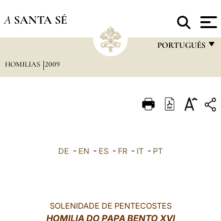
A
SANTA SÉ
PORTUGUÊS
HOMILIAS
2009
FRANÇAIS
ENGLISH
ITALIANO
PORTUGUÊS
ESPAÑOL
DE
-
EN
-
ES
-
FR
-
IT
-
PT
DEUTSCH
POLSKI
العربيّة
SOLENIDADE DE PENTECOSTES
HOMILIA DO PAPA BENTO XVI
中文