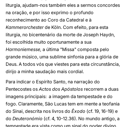
liturgia, ajudam-nos também eles a sermos concordes
na oração, e por isso exprimo o profundo
reconhecimento ao Coro da Catedral e à
Kammerorchester
de Köln. Com efeito, para esta
liturgia, no bicentenário da morte de Joseph Haydn,
foi escolhida muito oportunamente a sua
Harmoniemesse,
a última "Missa" composta pelo
grande músico, uma sublime sinfonia para a glória de
Deus. A todos vós que viestes para esta circunstância,
dirijo a minha saudação mais cordial.
Para indicar o Espírito Santo, na narração do
Pentecostes os
Actos dos Apóstolos
recorrem a duas
imagens principais: a imagem da tempestade e do
fogo. Claramente, São Lucas tem em mente a teofania
do Sinai, descrita nos livros do
Êxodo
(cf. 19, 16-19) e
do
Deuteronómio
(cf. 4, 10-12.36). No mundo antigo, a
tempestade era vista como um sinal do poder divino,