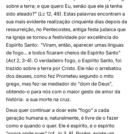
sobre a terra; e que quero Eu, senão que ele já tenha
sido ateado?" (
Lc
12, 49). Estas palavras encontram a
sua mais evidente realização cinquenta dias depois da
ressurreição, no Pentecostes, antiga festa judaica que
na Igreja se tornou a festividade por excelência do
Espírito Santo: "Viram, então, aparecer umas línguas
de fogo... e todos ficaram cheios de Espírito Santo"
(
Act
2, 3-4). O verdadeiro fogo, o Espírito Santo, foi
trazido sobre a terra por Cristo. Ele não o arrebatou
dos deuses, como fez Prometeu segundo o mito
grego, mas fez-se mediador do "dom de Deus",
obtendo-o para nós com o maior gesto de amor da
história: a sua morte na cruz.
Deus quer continuar a doar este "fogo" a cada
geração humana e, naturalmente, é livre de o fazer
como e quando o quer. Ele é espírito, e o espírito
"sopra onde quer" (cf.
Jo
3, 8). Porém, existe um