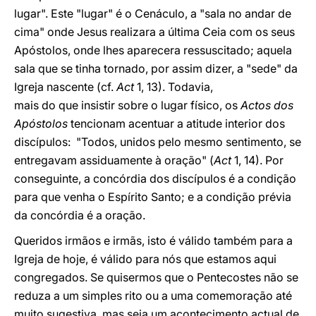
lugar". Este "lugar" é o Cenáculo, a "sala no andar de
cima" onde Jesus realizara a última Ceia com os seus
Apóstolos, onde lhes aparecera ressuscitado; aquela
sala que se tinha tornado, por assim dizer, a "sede" da
Igreja nascente (cf.
Act
1, 13). Todavia,
mais do que insistir sobre o lugar físico, os
Actos dos
Apóstolos
tencionam acentuar a atitude interior dos
discípulos: "Todos, unidos pelo mesmo sentimento, se
entregavam assiduamente à oração" (
Act
1, 14). Por
conseguinte, a concórdia dos discípulos é a condição
para que venha o Espírito Santo; e a condição prévia
da concórdia é a oração.
Queridos irmãos e irmãs, isto é válido também para a
Igreja de hoje, é válido para nós que estamos aqui
congregados. Se quisermos que o Pentecostes não se
reduza a um simples rito ou a uma comemoração até
muito sugestiva, mas seja um acontecimento actual de