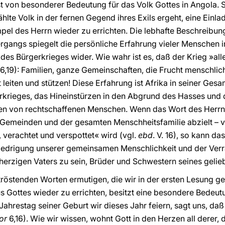
t von besonderer Bedeutung für das Volk Gottes in Angola. Si
hlte Volk in der fernen Gegend ihres Exils ergeht, eine Einl
el des Herrn wieder zu errichten. Die lebhafte Beschreibun
rgangs spiegelt die persönliche Erfahrung vieler Menschen 
es Bürgerkrieges wider. Wie wahr ist es, daß der Krieg »all
6,19): Familien, ganze Gemeinschaften, die Frucht menschlic
 leiten und stützen! Diese Erfahrung ist Afrika in seiner Gesam
krieges, das Hineinstürzen in den Abgrund des Hasses und d
 von rechtschaffenen Menschen. Wenn das Wort des Herrn –
 Gemeinden und der gesamten Menschheitsfamilie abzielt – v
 verachtet und verspottet« wird (vgl.
ebd
. V. 16), so kann d
niedrigung unserer gemeinsamen Menschlichkeit und der Verr
erzigen Vaters zu sein, Brüder und Schwestern seines gelie
tröstenden Worten ermutigen, die wir in der ersten Lesung ge
Gottes wieder zu errichten, besitzt eine besondere Bedeutu
Jahrestag seiner Geburt wir dieses Jahr feiern, sagt uns, da
or
6,16). Wie wir wissen, wohnt Gott in den Herzen all derer, d