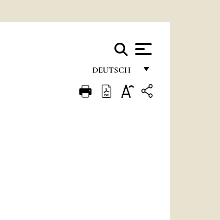
DEUTSCH
FRANÇAIS
ENGLISH
ITALIANO
PORTUGUÊS
ESPAÑOL
DEUTSCH
POLSKI