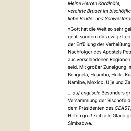
Meine Herren Kardinäle,
verehrte Brüder im bischöflic
liebe Brüder und Schwestern
»Gott hat die Welt so sehr ge
geht, sondern das ewige Leb
der Erfüllung der Verheißung
Nachfolger des Apostels Petru
aus verschiedenen Regionen 
seid. Mit großer Zuneigung 
Benguela, Huambo, Huíla, Ku
Namibe, Moxico, Uíje und Zai
...
auf englisch
: Besonders gr
Versammlung der Bischöfe des
dem Präsidenten des
CEAST
Hirten grüße ich alle Gläub
Simbabwe.