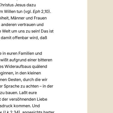
 Christus Jesus dazu
m Willen tun (vgl.
Eph
2,10).
reiheit, Männer und Frauen
n anderen vertrauen und
 Welt um uns zu sein! Das ist
 damit offenbar wird, daß
e in euren Familien und
wißt aufgrund einer bitteren
des Wideraufbaus quälend
ginnen, in den kleinen
inen Gesten, durch die wir
er Sprache zu achten – in der
zu bauen. Laßt eure
ft der versöhnenden Liebe
 Ausdruck kommen. Und
« (
Lk
2,34), angesichts harter