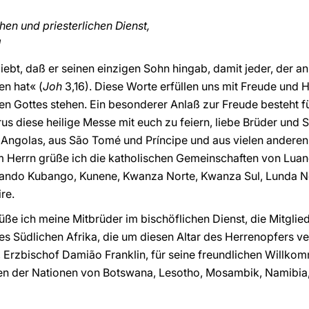
hen und priesterlichen Dienst,
!
liebt, daß er seinen einzigen Sohn hingab, damit jeder, der an
en hat« (
Joh
3,16). Diese Worte erfüllen uns mit Freude und 
en Gottes stehen. Ein besonderer Anlaß zur Freude besteht fü
s diese heilige Messe mit euch zu feiern, liebe Brüder und Sc
Angolas, aus São Tomé und Príncipe und aus vielen andere
im Herrn grüße ich die katholischen Gemeinschaften von Lua
ando Kubango, Kunene, Kwanza Norte, Kwanza Sul, Lunda Nor
re.
üße ich meine Mitbrüder im bischöflichen Dienst, die Mitglied
 Südlichen Afrika, die um diesen Altar des Herrenopfers ve
, Erzbischof Damião Franklin, für seine freundlichen Willko
igen der Nationen von Botswana, Lesotho, Mosambik, Namibia