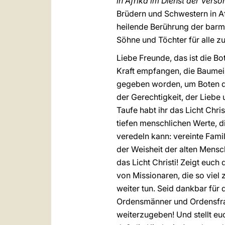
in Afrika im Dienst der Vers
Brüdern und Schwestern in Af
heilende Berührung der barmh
Söhne und Töchter für alle z
Liebe Freunde, das ist die Bo
Kraft empfangen, die Baumeist
gegeben worden, um Boten de
der Gerechtigkeit, der Liebe 
Taufe habt ihr das Licht Chr
tiefen menschlichen Werte, di
veredeln kann: vereinte Fami
der Weisheit der alten Mens
das Licht Christi! Zeigt euc
von Missionaren, die so viel
weiter tun. Seid dankbar für d
Ordensmänner und Ordensfrau
weiterzugeben! Und stellt eu