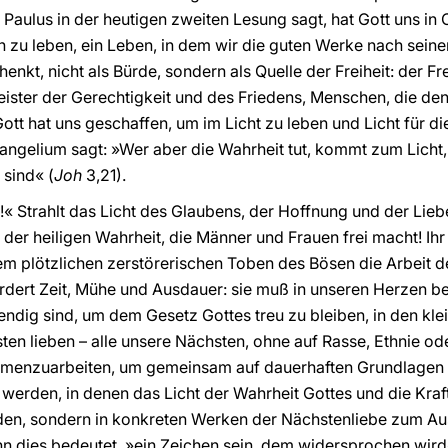
 Paulus in der heutigen zweiten Lesung sagt, hat Gott uns in
n zu leben, ein Leben, in dem wir die guten Werke nach seine
enkt, nicht als Bürde, sondern als Quelle der Freiheit: der F
eister der Gerechtigkeit und des Friedens, Menschen, die de
t hat uns geschaffen, um im Licht zu leben und Licht für die
angelium sagt: »Wer aber die Wahrheit tut, kommt zum Licht,
 sind« (
Joh
3,21).
!« Strahlt das Licht des Glaubens, der Hoffnung und der Lieb
er heiligen Wahrheit, die Männer und Frauen frei macht! Ihr 
m plötzlichen zerstörerischen Toben des Bösen die Arbeit 
ordert Zeit, Mühe und Ausdauer: sie muß in unseren Herzen be
endig sind, um dem Gesetz Gottes treu zu bleiben, in den kle
ten lieben – alle unsere Nächsten, ohne auf Rasse, Ethnie od
ammenzuarbeiten, um gemeinsam auf dauerhaften Grundlagen 
werden, in denen das Licht der Wahrheit Gottes und die Kra
werden, sondern in konkreten Werken der Nächstenliebe zum
nn dies bedeutet, »ein Zeichen sein, dem widersprochen wird