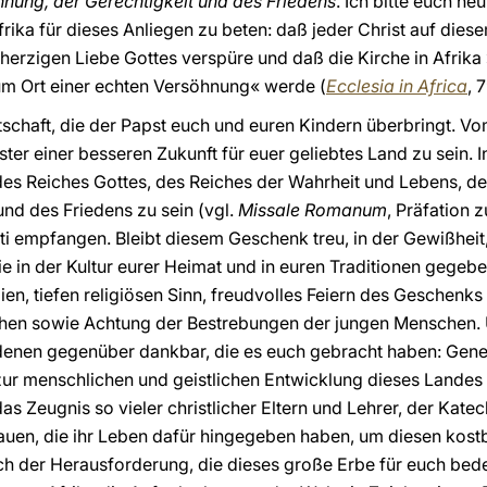
öhnung, der Gerechtigkeit und des Friedens
. Ich bitte euch he
rika für dieses Anliegen zu beten: daß jeder Christ auf dies
erzigen Liebe Gottes verspüre und daß die Kirche in Afrika 
um Ort einer echten Versöhnung« werde (
Ecclesia in Africa
, 
tschaft, die der Papst euch und euren Kindern überbringt. Vom
er einer besseren Zukunft für euer geliebtes Land zu sein. In
s Reiches Gottes, des Reiches der Wahrheit und Lebens, der
und des Friedens zu sein (vgl.
Missale Romanum
, Präfation 
isti empfangen. Bleibt diesem Geschenk treu, in der Gewißhei
e in der Kultur eurer Heimat und in euren Traditionen gegebe
lien, tiefen religiösen Sinn, freudvolles Feiern des Geschen
chen sowie Achtung der Bestrebungen der jungen Menschen. 
h denen gegenüber dankbar, die es euch gebracht haben: Gen
 zur menschlichen und geistlichen Entwicklung dieses Lande
as Zeugnis so vieler christlicher Eltern und Lehrer, der Katech
en, die ihr Leben dafür hingegeben haben, um diesen kost
ch der Herausforderung, die dieses große Erbe für euch bed