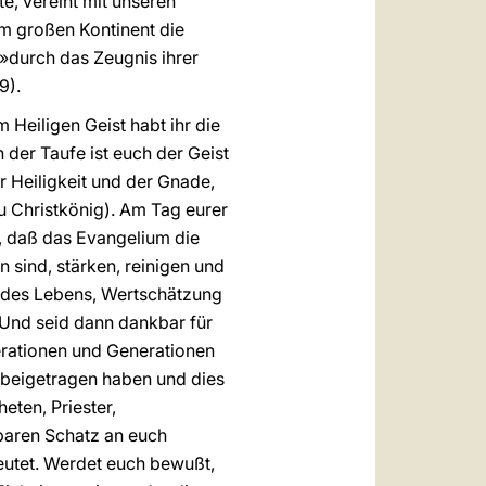
ute, vereint mit unseren
em großen Kontinent die
»durch das Zeugnis ihrer
79).
 Heiligen Geist habt ihr die
 der Taufe ist euch der Geist
 Heiligkeit und der Gnade,
zu Christkönig). Am Tag eurer
t, daß das Evangelium die
n sind, stärken, reinigen und
ks des Lebens, Wertschätzung
Und seid dann dankbar für
erationen und Generationen
s beigetragen haben und dies
eten, Priester,
baren Schatz an euch
eutet. Werdet euch bewußt,