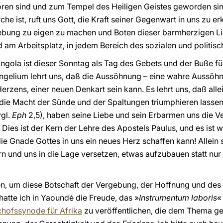
oren sind und zum Tempel des Heiligen Geistes geworden sind.
irche ist, ruft uns Gott, die Kraft seiner Gegenwart in uns zu
gebung zu eigen zu machen und Boten dieser barmherzigen Li
 am Arbeitsplatz, in jedem Bereich des sozialen und politis
 Angola ist dieser Sonntag als Tag des Gebets und der Buße f
elium lehrt uns, daß die Aussöhnung – eine wahre Aussöhnun
zens, einer neuen Denkart sein kann. Es lehrt uns, daß allei
ie Macht der Sünde und der Spaltungen triumphieren lassen 
vgl.
Eph
2,5), haben seine Liebe und sein Erbarmen uns die 
Dies ist der Kern der Lehre des Apostels Paulus, und es ist wi
die Gnade Gottes in uns ein neues Herz schaffen kann! Allein
rn und uns in die Lage versetzen, etwas aufzubauen statt nur 
n, um diese Botschaft der Vergebung, der Hoffnung und des 
hatte ich in Yaoundé die Freude, das »
Instrumentum laboris
«
hofssynode für Afrika
zu veröffentlichen, die dem Thema g