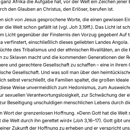
ganz Afrika die Aufgabe hat, vor der Welt ein Zeichen jener E
ch den Glauben an Christus, den Erlöser, berufen ist.
n sich von Jesus gesprochene Worte, die einen gewissen Ein
r die Welt schon gefällt ist (vgl.
Joh
3,19ff.). Das Licht ist 
 Licht gegenüber der Finsternis den Vorzug gegeben! Auf t
 verfinstert, einschließlich dieses geliebten Landes Angola.
üchte des Tribalismus und der ethnischen Rivalitäten, an die
n zu Sklaven macht und die kommenden Generationen der Re
ere und gerechtere Gesellschaft zu schaffen – eine in ihrem 
nische Gesellschaft. Und was soll man über den heimtückisc
sich selbst verschließt, die Familien spaltet, die großen Ideal
 diese Weise unvermeidlich zum Hedonismus, zum Ausweiche
r sexuellen Verantwortungslosigkeit, zur Schwächung der e
 zur Beseitigung unschuldigen menschlichen Lebens durch di
in Wort der grenzenlosen Hoffnung. »Denn Gott hat die Welt s
die Welt durch ihn gerettet wird« (
Joh
3,16–17). Gott gibt uns
einer Zukunft der Hoffnung zu erheben und er verspricht uns d