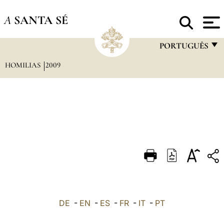
A
SANTA SÉ
PORTUGUÊS
HOMILIAS
2009
FRANÇAIS
ENGLISH
ITALIANO
PORTUGUÊS
ESPAÑOL
DEUTSCH
POLSKI
العربيّة
DE
-
EN
-
ES
-
FR
-
IT
-
PT
中文