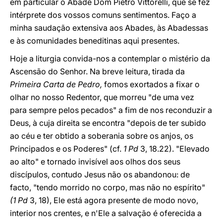
em particular o Abade Dom Pietro Vittorelli, que se fez
intérprete dos vossos comuns sentimentos. Faço a
minha saudação extensiva aos Abades, às Abadessas
e às comunidades beneditinas aqui presentes.
Hoje a liturgia convida-nos a contemplar o mistério da
Ascensão do Senhor. Na breve leitura, tirada da
Primeira Carta de Pedro,
fomos exortados a fixar o
olhar no nosso Redentor, que morreu "de uma vez
para sempre pelos pecados" a fim de nos reconduzir a
Deus, à cuja direita se encontra "depois de ter subido
ao céu e ter obtido a soberania sobre os anjos, os
Principados e os Poderes" (cf.
1 Pd
3, 18.22). "Elevado
ao alto" e tornado invisível aos olhos dos seus
discípulos, contudo Jesus não os abandonou: de
facto, "tendo morrido no corpo, mas não no espírito"
(1 Pd
3, 18), Ele está agora presente de modo novo,
interior nos crentes, e n'Ele a salvação é oferecida a