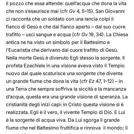
il pozzo che essa attende: quell’acqua che dona la vita
che non s’esaurisce mai (cfr
Gv
4, 5–15). San Giovanni
ci racconta che un soldato con una lancia colpì il
fianco di Gesù e che dal fianco aperto – dal suo cuore
trafitto – uscì sangue e acqua (cfr
Gv
19, 34). La Chiesa
antica ne ha visto un simbolo per il Battesimo e
l’Eucaristia che derivano dal cuore trafitto di Gesù.
Nella morte Gesù è divenuto Egli stesso la sorgente. Il
profeta Ezechiele in una visione aveva visto il Tempio
nuovo dal quale scaturisce una sorgente che diventa
un grande fiume che dona la vita (cfr
Ez
47, 1–12) – in
una Terra che sempre soffriva la siccità e la mancanza
d’acqua, questa era una grande visione di speranza. La
cristianità degli inizi capì: in Cristo questa visione si è
realizzata. Egli è il vero, il vivente Tempio di Dio. E Lui
è la sorgente di acqua viva. Da Lui sgorga il grande
fiume che nel Battesimo fruttifica e rinnova il mondo; il