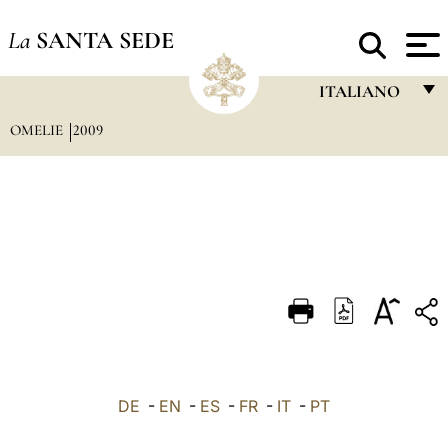
La
SANTA SEDE
ITALIANO
OMELIE
2009
FRANÇAIS
ENGLISH
ITALIANO
PORTUGUÊS
ESPAÑOL
DEUTSCH
POLSKI
العربيّة
DE
-
EN
-
ES
-
FR
-
IT
-
PT
中文