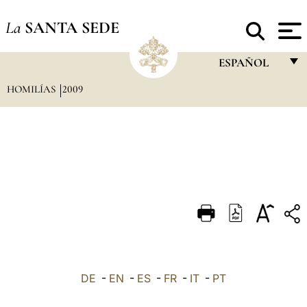
La
SANTA SEDE
ESPAÑOL
HOMILÍAS
2009
FRANÇAIS
ENGLISH
ITALIANO
PORTUGUÊS
ESPAÑOL
DEUTSCH
POLSKI
العربيّة
DE
-
EN
-
ES
-
FR
-
IT
-
PT
中文