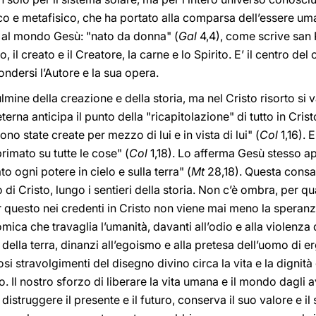
ico e metafisico, che ha portato alla comparsa dell’essere 
o al mondo Gesù: "nato da donna" (
Gal
4,4), come scrive san P
lo, il creato e il Creatore, la carne e lo Spirito. E’ il centro d
ondersi l’Autore e la sua opera.
lmine della creazione e della storia, ma nel Cristo risorto si v
eterna anticipa il punto della "ricapitolazione" di tutto in Crist
sono state create per mezzo di lui e in vista di lui" (
Col
1,16). 
primato su tutte le cose" (
Col
1,18). Lo afferma Gesù stesso a
o ogni potere in cielo e sulla terra" (
Mt
28,18). Questa consa
i Cristo, lungo i sentieri della storia. Non c’è ombra, per 
er questo nei credenti in Cristo non viene mai meno la speranz
mica che travaglia l’umanità, davanti all’odio e alla violenza
della terra, dinanzi all’egoismo e alla pretesa dell’uomo di e
i stravolgimenti del disegno divino circa la vita e la dignità
o. Il nostro sforzo di liberare la vita umana e il mondo dagli
istruggere il presente e il futuro, conserva il suo valore e il