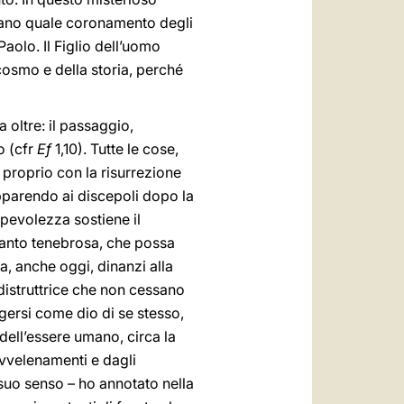
umano quale coronamento degli
aolo. Il Figlio dell’uomo
el cosmo e della storia, perché
a oltre: il passaggio,
o (cfr
Ef
1,10). Tutte le cose,
E proprio con la risurrezione
pparendo ai discepoli dopo la
pevolezza sostiene il
quanto tenebrosa, che possa
a, anche oggi, dinanzi alla
 distruttrice che non cessano
rgersi come dio di se stesso,
 dell’essere umano, circa la
 avvelenamenti e dagli
 suo senso – ho annotato nella