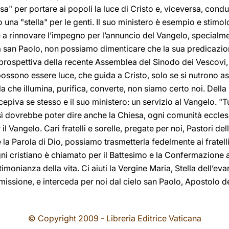
a" per portare ai popoli la luce di Cristo e, viceversa, condur
o una "stella" per le genti. Il suo ministero è esempio e stimol
 a rinnovare l’impegno per l’annuncio del Vangelo, specialme
an Paolo, non possiamo dimenticare che la sua predicazione 
a prospettiva della recente Assemblea del Sinodo dei Vescovi
ni possono essere luce, che guida a Cristo, solo se si nutrono
ola che illumina, purifica, converte, non siamo certo noi. Della
epiva se stesso e il suo ministero: un servizio al Vangelo. "Tu
ì dovrebbe poter dire anche la Chiesa, ogni comunità eccles
 il Vangelo. Cari fratelli e sorelle, pregate per noi, Pastori del
la Parola di Dio, possiamo trasmetterla fedelmente ai fratel
 ogni cristiano è chiamato per il Battesimo e la Confermazione
imonianza della vita. Ci aiuti la Vergine Maria, Stella dell’ev
ssione, e interceda per noi dal cielo san Paolo, Apostolo de
© Copyright 2009 - Libreria Editrice Vaticana