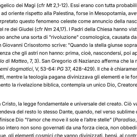
gelico dei Magi (cfr
Mt
2,1-12). Essi erano con tutta probabil
ad oriente rispetto alla Palestina, forse in Mesopotamia, ave
rpretato questo fenomeno celeste come annuncio della nascit
l re dei Giudei (cfr
Nm
24,17). I Padri della Chiesa hanno vis
eo anche una sorta di "rivoluzione" cosmologica, causata da
n Giovanni Crisostomo scrive: "Quando la stella giunse sopra 
enza che gli astri non hanno: prima, cioè, nascondersi, poi ap
lo di Matteo
, 7, 3). San Gregorio di Nazianzo afferma che la 
emi dogmatici
, V, 53-64:
PG
37, 428-429). Il che è chiaramen
tti, mentre la teologia pagana divinizzava gli elementi e le f
nto la rivelazione biblica, contempla un unico Dio, Creatore
in Cristo, la legge fondamentale e universale del creato. Ciò 
tendeva del resto lo stesso Dante, quando, nel verso sublime 
nisce Dio "l’amor che move il sole e l’altre stelle" (
Paradiso
niverso intero non sono governati da una forza cieca, non obbe
, gli elementi cosmici che vanno divinizzati, bensì, al contrar