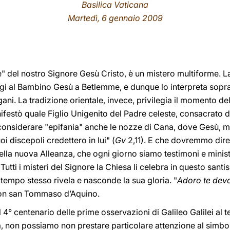
Basilica Vaticana
Martedì, 6 gennaio 2009
e" del nostro Signore Gesù Cristo, è un mistero multiforme. La
Magi al Bambino Gesù a Betlemme, e dunque lo interpreta sopr
gani. La tradizione orientale, invece, privilegia il momento d
festò quale Figlio Unigenito del Padre celeste, consacrato da
 considerare "epifania" anche le nozze di Cana, dove Gesù, m
oi discepoli credettero in lui" (
Gv
2,11). E che dovremmo dire no
lla nuova Alleanza, che ogni giorno siamo testimoni e ministr
 Tutti i misteri del Signore la Chiesa li celebra in questo sant
 tempo stesso rivela e nasconde la sua gloria. "
Adoro te devo
on san Tommaso d’Aquino.
4° centenario delle prime osservazioni di Galileo Galilei al t
 non possiamo non prestare particolare attenzione al simbolo