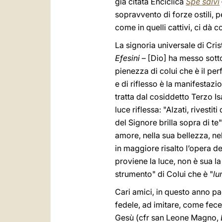
già citata Enciclica
Spe salvi
sopravvento di forze ostili,
come in quelli cattivi, ci dà c
La signoria universale di Cris
Efesini
– [Dio] ha messo sotto 
pienezza di colui che è il per
e di riflesso è la manifestaz
tratta dal cosiddetto Terzo Is
luce riflessa: "Alzati, rivesti
del Signore brilla sopra di te"
amore, nella sua bellezza, nel
in maggiore risalto l’opera de
proviene la luce, non è sua l
strumento" di Colui che è "
lu
Cari amici, in questo anno pao
fedele, ad imitare, come fece 
Gesù (cfr san Leone Magno,