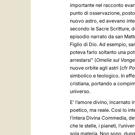
importante nel racconto evan
punto di osservazione, posto 
nuovo astro, ed avevano inte
secondo le Sacre Scritture, de
episodio narrato da san Matt
Figlio di Dio. Ad esempio, sa
poteva farlo soltanto una pot
arrestarsi" (
Omelie sul Vange
nuove orbite agli astri (cfr
Po
simbolico e teologico. In effe
cristiana, portando a compime
universo.
E’ l’amore divino, incarnato 
poetico, ma reale. Così lo in
l’intera Divina Commedia, defi
che le stelle, i pianeti, l’u
sola materia. Non sono, dunque