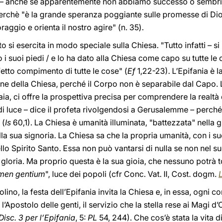
– anche se apparentemente non abbiamo successo o sembria
 perchè "è la grande speranza poggiante sulle promesse di Di
oraggio e orienta il nostro agire" (n. 35).
to si esercita in modo speciale sulla Chiesa. "Tutto infatti – s
i suoi piedi / e lo ha dato alla Chiesa come capo su tutte le cos
fetto compimento di tutte le cose" (
Ef
1,22-23). L’Epifania è 
ione della Chiesa, perché il Corpo non è separabile dal Capo. 
aia, ci offre la prospettiva precisa per comprendere la realtà
ti di luce – dice il profeta rivolgendosi a Gerusalemme – perché 
 (
Is
60,1). La Chiesa è umanità illuminata, "battezzata" nella gl
la sua signoria. La Chiesa sa che la propria umanità, con i suo
llo Spirito Santo. Essa non può vantarsi di nulla se non nel s
a gloria. Ma proprio questa è la sua gioia, che nessuno potrà t
men gentium
", luce dei popoli (cfr Conc. Vat. II, Cost. dogm.
lino, la festa dell’Epifania invita la Chiesa e, in essa, ogni 
l’Apostolo delle genti, il servizio che la stella rese ai Magi d
Disc. 3 per l’Epifania
, 5:
PL
54, 244). Che cos’è stata la vita d