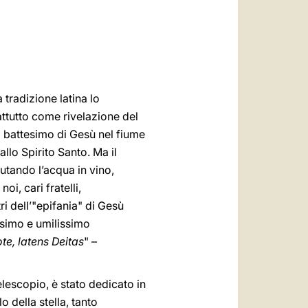
العربيّة
中文
LATINE
 tradizione latina lo
attutto come rivelazione del
el battesimo di Gesù nel fiume
llo Spirito Santo. Ma il
utando l’acqua in vino,
i, cari fratelli,
i dell’"epifania" di Gesù
issimo e umilissimo
te, latens Deitas
" –
elescopio, è stato dedicato in
 della stella, tanto