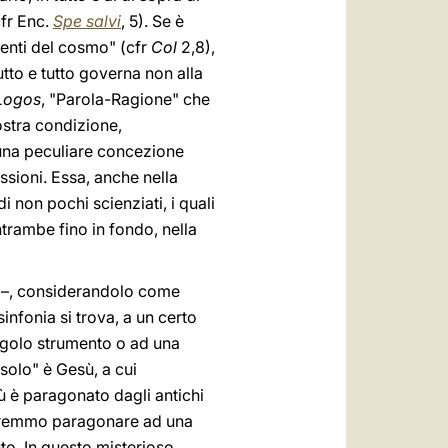
cfr Enc.
Spe salvi
, 5). Se è
menti del cosmo" (cfr
Col
2,8),
tutto e tutto governa non alla
Logos
, "Parola-Ragione" che
ostra condizione,
una peculiare concezione
ssioni. Essa, anche nella
i non pochi scienziati, i quali
ntrambe fino in fondo, nella
eo –, considerandolo come
infonia si trova, a un certo
ingolo strumento o ad una
solo" è Gesù, a cui
ù è paragonato dagli antichi
dovremmo paragonare ad una
uto. In questo misterioso