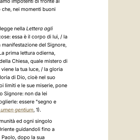
mo impotenti di fronte al
o che, nei momenti buoni
i legge nella
Lettera agli
e: essa è il corpo di lui, / la
la manifestazione del Signore,
La prima lettura odierna,
 della Chiesa, quale mistero di
viene la tua luce, / la gloria
oria di Dio, cioè nel suo
i limiti e le sue miserie, pone
uo Signore: non da lei
oglierle: essere "segno e
Lumen gentium
, 1).
comunità ed ogni singolo
’Oriente guidandoli fino a
i Paolo, dopo la sua