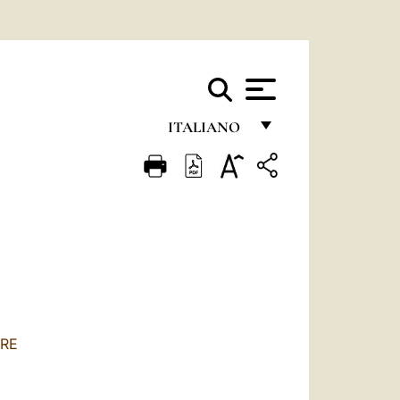
ITALIANO
FRANÇAIS
ENGLISH
ITALIANO
PORTUGUÊS
ESPAÑOL
DEUTSCH
ORE
POLSKI