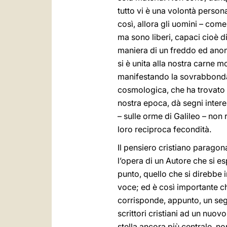
tutto vi è una volontà persona
così, allora gli uomini – com
ma sono liberi, capaci cioè di 
maniera di un freddo ed ano
si è unita alla nostra carne 
manifestando la sovrabbondan
cosmologica, che ha trovato ne
nostra epoca, dà segni interes
– sulle orme di Galileo – non 
loro reciproca fecondità.
Il pensiero cristiano paragon
l’opera di un Autore che si es
punto, quello che si direbbe 
voce; ed è così importante ch
corrisponde, appunto, un segn
scrittori cristiani ad un nu
stella ancora più centrale, no