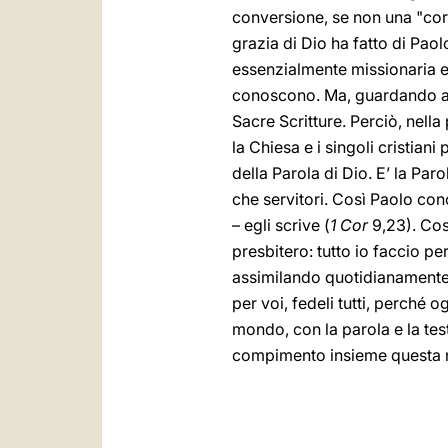
conversione, se non una "cors
grazia di Dio ha fatto di Paol
essenzialmente missionaria e
conoscono. Ma, guardando a s
Sacre Scritture. Perciò, nell
la Chiesa e i singoli cristia
della Parola di Dio. E’ la Par
che servitori. Così Paolo conc
– egli scrive (
1 Cor
9,23). Cos
presbitero: tutto io faccio per
assimilando quotidianamente 
per voi, fedeli tutti, perché
mondo, con la parola e la test
compimento insieme questa mi