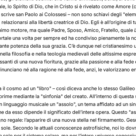
le, lo Spirito di Dio, che in Cristo si è rivelato come Amore (
e scrive san Paolo ai Colossesi – non sono schiavi degli "ele
relazionarsi alla libertà creatrice di Dio. Egli è all’origine di 
nimo motore, ma quale Padre, Sposo, Amico, Fratello, quale
mortale una volta per sempre ed ha condiviso pienamente la n
te potenza della sua grazia. C’è dunque nel cristianesimo 
lla filosofia e nella teologia medievali delle altissime espre
santi di una nuova fioritura, grazie alla passione e alla fede d
rinunciano né alla ragione né alla fede, anzi, le valorizzano e
a il cosmo ad un "libro" – così diceva anche lo stesso Galil
prime mediante la "sinfonia" del creato. All’interno di questa s
in linguaggio musicale un "assolo", un tema affidato ad un s
e da esso dipende il significato dell’intera opera. Questo "as
o regale: l’apparire di una nuova stella nel firmamento. Ges
ovo sole. Secondo le attuali conoscenze astrofisiche, noi lo 
n solo per il sistema solare, ma per l’intero universo conosci