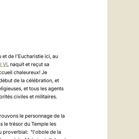
العربيّة
中文
LATINE
t de l'Eucharistie ici, au
l VI
, naquit et reçut sa
ccueil chaleureux! Je
ébut de la célébration, et
eligieuses, et tous les agents
ités civiles et militaires.
 trouvons le personnage de la
s le trésor du Temple les
u proverbial: "l'obole de la