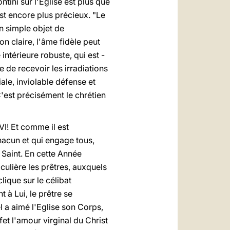
tini sur l'Eglise est plus que
est encore plus précieux. "Le
un simple objet de
n claire, l'âme fidèle peut
intérieure robuste, qui est -
re de recevoir les irradiations
iale, inviolable défense et
 C'est précisément le chrétien
VI! Et comme il est
hacun et qui engage tous,
t Saint. En cette Année
iculière les prêtres, auxquels
lique sur le célibat
 à Lui, le prêtre se
l a aimé l'Eglise son Corps,
fet l'amour virginal du Christ