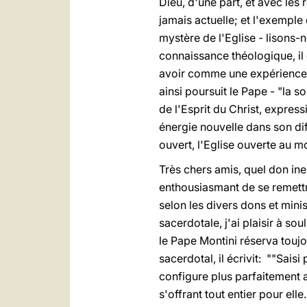
Dieu, d'une part, et avec les 
jamais actuelle; et l'exemple
mystère de l'Eglise - lisons-
connaissance théologique, il 
avoir comme une expérience 
ainsi poursuit le Pape - "la s
de l'Esprit du Christ, express
énergie nouvelle dans son dif
ouvert, l'Eglise ouverte au m
Très chers amis, quel don ine
enthousiasmant de se remettr
selon les divers dons et minis
sacerdotale, j'ai plaisir à so
le Pape Montini réserva toujou
sacerdotal, il écrivit: ""Saisi 
configure plus parfaitement a
s'offrant tout entier pour ell