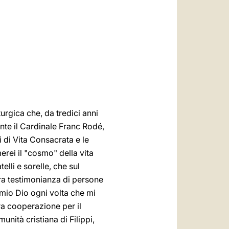
العربيّة
中文
LATINE
urgica che, da tredici anni
ente il Cardinale Franc Rodé,
i di Vita Consacrata e le
erei il "cosmo" della vita
elli e sorelle, che sul
tra testimonianza di persone
 mio Dio ogni volta che mi
ra cooperazione per il
munità cristiana di Filippi,