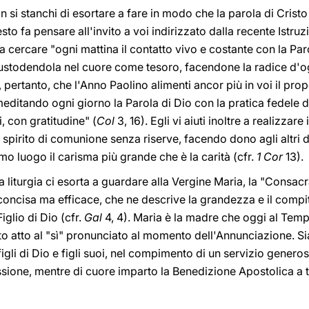
si stanchi di esortare a fare in modo che la parola di Cristo a
sto fa pensare all'invito a voi indirizzato dalla recente Istru
 a cercare "ogni mattina il contatto vivo e costante con la Par
stodendola nel cuore come tesoro, facendone la radice d'ogn
, pertanto, che l'Anno Paolino alimenti ancor più in voi il prop
editando ogni giorno la Parola di Dio con la pratica fedele 
i, con gratitudine" (
Col
3, 16). Egli vi aiuti inoltre a realizzar
 spirito di comunione senza riserve, facendo dono agli altri d
imo luogo il carisma più grande che è la carità (cfr.
1 Cor
13).
erna liturgia ci esorta a guardare alla Vergine Maria, la "Consa
concisa ma efficace, che ne descrive la grandezza e il compito
iglio di Dio (cfr.
Gal
4, 4). Maria è la madre che oggi al Tempi
o atto al "sì" pronunciato al momento dell'Annunciazione. S
li di Dio e figli suoi, nel compimento di un servizio generoso a
ssione, mentre di cuore imparto la Benedizione Apostolica a tut