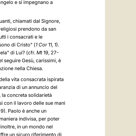
Vangelo e si impegnano a
anti, chiamati dal Signore,
 religiosi prendono da san
ti i consacrati e le
sono di Cristo" (
1 Cor
11, 1).
la" di Lui? (cfr.
Mt
19, 27-
l seguire Gesù, carissimi, è
azione nella Chiesa.
ella vita consacrata ispirata
aranzia di un annuncio del
 la concreta solidarietà
si con il lavoro delle sue mani
9). Paolo è anche un
 maniera indivisa, per poter
; inoltre, in un mondo nel
offre un sicuro riferimento di