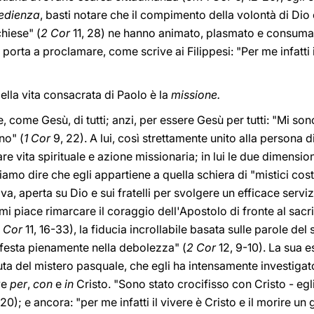
edienza
, basti notare che il compimento della volontà di Dio e
hiese" (
2 Cor
11, 28) ne hanno animato, plasmato e consumato
 porta a proclamare, come scrive ai Filippesi: "Per me infatti i
lla vita consacrata di Paolo è la
missione.
, come Gesù, di tutti; anzi, per essere Gesù per tutti: "Mi sono 
no" (
1 Cor
9, 22). A lui, così strettamente unito alla persona 
e vita spirituale e azione missionaria; in lui le due dimensio
mo dire che egli appartiene a quella schiera di "mistici costru
a, aperta su Dio e sui fratelli per svolgere un efficace serviz
i piace rimarcare il coraggio dell'Apostolo di fronte al sacri
 Cor
11, 16-33), la fiducia incrollabile basata sulle parole del
nifesta pienamente nella debolezza" (
2 Cor
12, 9-10). La sua e
uta del mistero pasquale, che egli ha intensamente investig
ive
per
,
con
e
in
Cristo. "Sono stato crocifisso con Cristo - egli 
20); e ancora: "per me infatti il vivere è Cristo e il morire u