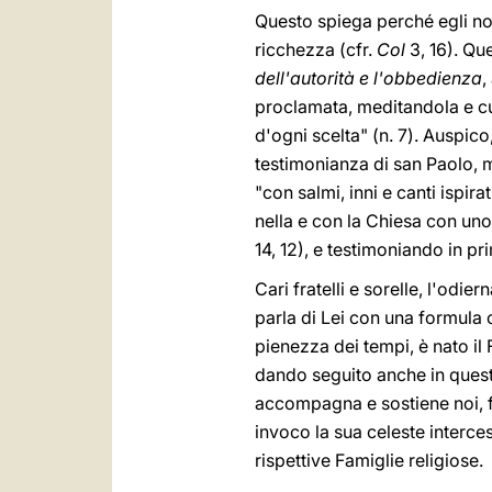
Questo spiega perché egli non 
ricchezza (cfr.
Col
3, 16). Que
dell'autorità e l'obbedienza
,
proclamata, meditandola e cu
d'ogni scelta" (n. 7). Auspico
testimonianza di san Paolo, m
"con salmi, inni e canti ispirat
nella e con la Chiesa con uno
14, 12), e testimoniando in pr
Cari fratelli e sorelle, l'odi
parla di Lei con una formula 
pienezza dei tempi, è nato il F
dando seguito anche in quest
accompagna e sostiene noi, fig
invoco la sua celeste interce
rispettive Famiglie religiose.