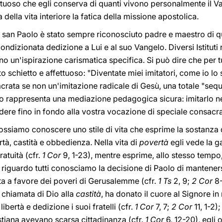
ettuoso che egli conserva di quanti vivono personalmente il 
 della vita interiore la fatica della missione apostolica.
, san Paolo è stato sempre riconosciuto padre e maestro di qu
condizionata dedizione a Lui e al suo Vangelo. Diversi Istituti
no un'ispirazione carismatica specifica. Si può dire che per tut
to schietto e affettuoso: "Diventate miei imitatori, come io lo 
acrata se non un'imitazione radicale di Gesù, una totale "seque
lo rappresenta una mediazione pedagogica sicura: imitarlo ne
ndere fino in fondo alla vostra vocazione di speciale consacr
ossiamo conoscere uno stile di vita che esprime la sostanza d
rtà, castità e obbedienza. Nella vita di
povertà
egli vede la g
ratuità (cfr.
1 Cor
9, 1-23), mentre esprime, allo stesso tempo,
Al riguardo tutti conosciamo la decisione di Paolo di mantener
tta a favore dei poveri di Gerusalemme (cfr.
1 Ts
2, 9;
2 Cor
8-
 chiamata di Dio alla
castità
, ha donato il cuore al Signore in
ibertà e dedizione i suoi fratelli (cfr.
1 Cor
7, 7;
2 Cor
11, 1-2)
ristiana avevano scarsa cittadinanza (cfr.
1 Cor
6, 12-20), egli 