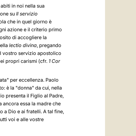
biti in noi nella sua
zione su
Il servizio
ola che in quel giorno è
i azione e il criterio primo
osito di accogliere la
della
lectio divina
, pregando
e il vostro servizio apostolico
ei propri carismi (cfr.
1 Cor
crata" per eccellenza. Paolo
: è la "donna" da cui, nella
o presenta il Figlio al Padre,
ia ancora essa la madre che
 Dio e ai fratelli. A tal fine,
ti voi e alle vostre