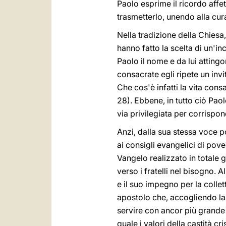
Paolo esprime il ricordo aff
trasmetterlo, unendo alla cura
Nella tradizione della Chiesa
hanno fatto la scelta di un'in
Paolo il nome e da lui attingo
consacrate egli ripete un invi
Che cos'è infatti la vita cons
28). Ebbene, in tutto ciò Pao
via privilegiata per corrispo
Anzi, dalla sua stessa voce p
ai consigli evangelici di pove
Vangelo realizzato in totale g
verso i fratelli nel bisogno. 
e il suo impegno per la colle
apostolo che, accogliendo la
servire con ancor più grande l
quale i valori della castità c