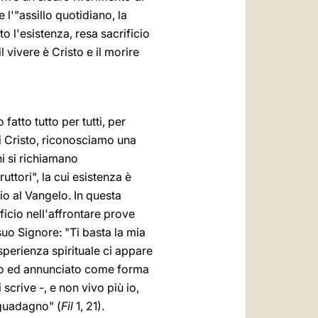
 l'"assillo quotidiano, la
 l'esistenza, resa sacrificio
l vivere è Cristo e il morire
fatto tutto per tutti, per
di Cristo, riconosciamo una
ni si richiamano
ttori", la cui esistenza è
io al Vangelo. In questa
ficio nell'affrontare prove
 suo Signore: "Ti basta la mia
sperienza spirituale ci appare
ato ed annunciato come forma
scrive -, e non vivo più io,
n guadagno" (
Fil
1, 21).