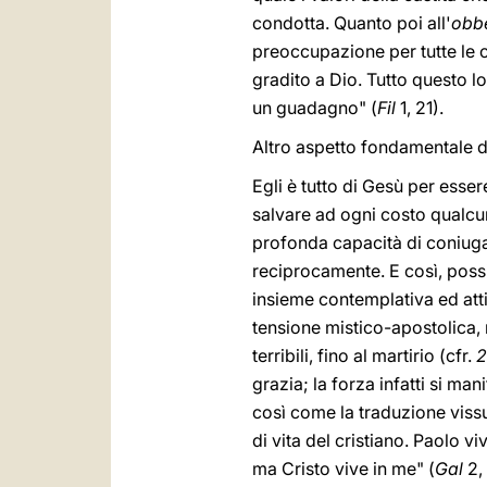
condotta. Quanto poi all'
obb
preoccupazione per tutte le c
gradito a Dio. Tutto questo lo
un guadagno" (
Fil
1, 21).
Altro aspetto fondamentale de
Egli è tutto di Gesù per essere
salvare ad ogni costo qualcu
profonda capacità di coniugar
reciprocamente. E così, possia
insieme contemplativa ed attiv
tensione mistico-apostolica, m
terribili, fino al martirio (cfr.
2
grazia; la forza infatti si ma
così come la traduzione viss
di vita del cristiano. Paolo v
ma Cristo vive in me" (
Gal
2, 