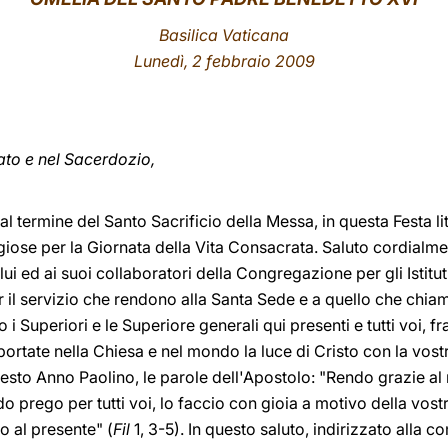
Basilica Vaticana
Lunedì, 2 febbraio 2009
pato e nel Sacerdozio,
l termine del Santo Sacrificio della Messa, in questa Festa lit
ligiose per la Giornata della Vita Consacrata. Saluto cordialm
i ed ai suoi collaboratori della Congregazione per gli Istitut
r il servizio che rendono alla Santa Sede e a quello che chiam
i Superiori e le Superiore generali qui presenti e tutti voi, frat
ortate nella Chiesa e nel mondo la luce di Cristo con la vos
esto Anno Paolino, le parole dell'Apostolo: "Rendo grazie al
o prego per tutti voi, lo faccio con gioia a motivo della vost
o al presente" (
Fil
1, 3-5). In questo saluto, indirizzato alla co