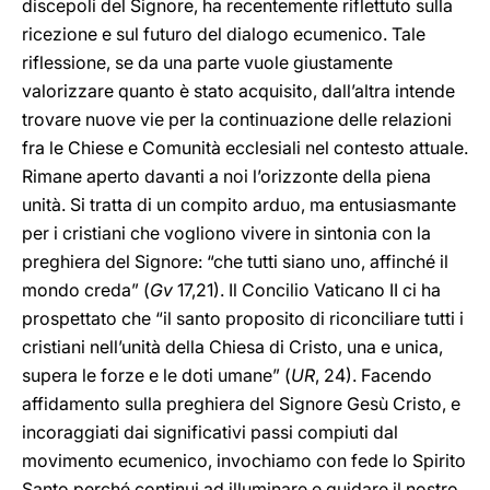
discepoli del Signore, ha recentemente riflettuto sulla
ricezione e sul futuro del dialogo ecumenico. Tale
riflessione, se da una parte vuole giustamente
valorizzare quanto è stato acquisito, dall’altra intende
trovare nuove vie per la continuazione delle relazioni
fra le Chiese e Comunità ecclesiali nel contesto attuale.
Rimane aperto davanti a noi l’orizzonte della piena
unità. Si tratta di un compito arduo, ma entusiasmante
per i cristiani che vogliono vivere in sintonia con la
preghiera del Signore: “che tutti siano uno, affinché il
mondo creda” (
Gv
17,21). Il Concilio Vaticano II ci ha
prospettato che “il santo proposito di riconciliare tutti i
cristiani nell’unità della Chiesa di Cristo, una e unica,
supera le forze e le doti umane” (
UR
, 24). Facendo
affidamento sulla preghiera del Signore Gesù Cristo, e
incoraggiati dai significativi passi compiuti dal
movimento ecumenico, invochiamo con fede lo Spirito
Santo perché continui ad illuminare e guidare il nostro