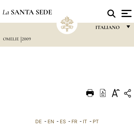
La
SANTA SEDE
ITALIANO
OMELIE
2009
FRANÇAIS
ENGLISH
ITALIANO
PORTUGUÊS
ESPAÑOL
DEUTSCH
POLSKI
العربيّة
DE
-
EN
-
ES
-
FR
-
IT
-
PT
中文