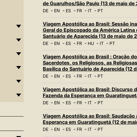
de Guarulhos/São Paulo (13 de maio de
-
-
-
-
-
DE
EN
ES
FR
IT
PT
Viagem Apostólica ao Brasil: Sessão in
Geral do Episcopado da América Latina 
Santuário de Aparecida (13 de maio de 
-
-
-
-
-
-
DE
EN
ES
FR
HU
IT
PT
Viagem Apostólica ao Brasil : Oração d
Sacerdotes, os Religiosos, as Religiosa
Basílica do Santuário de Aparecida (12 
-
-
-
-
-
DE
EN
ES
FR
IT
PT
Viagem Apostólica ao Brasil: Discurso
Fazenda da Esperança em Guaratinguetá
-
-
-
-
-
DE
EN
ES
FR
IT
PT
Viagem Apostólica ao Brasil: Saudação 
Esperança em Guaratinguetá (12 de mai
-
-
-
-
-
DE
EN
ES
FR
IT
PT