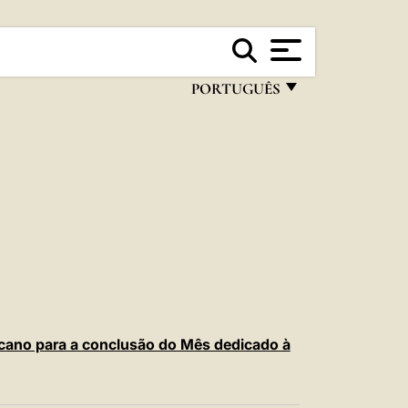
PORTUGUÊS
FRANÇAIS
ENGLISH
ITALIANO
PORTUGUÊS
ESPAÑOL
DEUTSCH
POLSKI
icano para a conclusão do Mês dedicado à
العربيّة