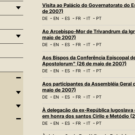
Visita ao Palácio do Governatorato do 
de 2007)
-
-
-
-
-
DE
EN
ES
FR
IT
PT
Ao Arcebispo-Mor de Trivandrum da Igre
maio de 2007)
-
-
-
-
-
DE
EN
ES
FR
IT
PT
Aos Bispos da Conferência Episcopal d
Apostolorum" (26 de maio de 2007)
-
-
-
-
-
DE
EN
ES
FR
IT
PT
Aos participantes da Assembléia Geral d
maio de 2007)
-
-
-
-
-
DE
EN
ES
FR
IT
PT
À delegação da ex-República Iugoslava
em honra dos santos Cirilo e Metódio (
-
-
-
-
-
DE
EN
ES
FR
IT
PT