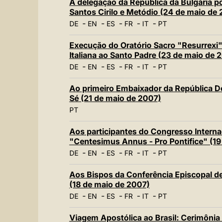
À delegação da República da Bulgária p
Santos Cirilo e Metódio (24 de maio de
-
-
-
-
-
DE
EN
ES
FR
IT
PT
Execução do Oratório Sacro "Resurrexi"
Italiana ao Santo Padre (23 de maio de 
-
-
-
-
-
DE
EN
ES
FR
IT
PT
Ao primeiro Embaixador da República D
Sé (21 de maio de 2007)
PT
Aos participantes do Congresso Intern
"Centesimus Annus - Pro Pontifice" (19
-
-
-
-
-
DE
EN
ES
FR
IT
PT
Aos Bispos da Conferência Episcopal de
(18 de maio de 2007)
-
-
-
-
-
DE
EN
ES
FR
IT
PT
Viagem Apostólica ao Brasil: Cerimônia