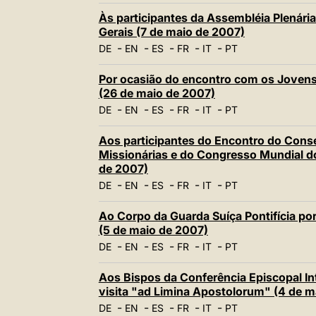
Às participantes da Assembléia Plenária
Gerais (7 de maio de 2007)
-
-
-
-
-
DE
EN
ES
FR
IT
PT
Por ocasião do encontro com os Jovens 
(26 de maio de 2007)
-
-
-
-
-
DE
EN
ES
FR
IT
PT
Aos participantes do Encontro do Conse
Missionárias e do Congresso Mundial d
de 2007)
-
-
-
-
-
DE
EN
ES
FR
IT
PT
Ao Corpo da Guarda Suíça Pontifícia po
(5 de maio de 2007)
-
-
-
-
-
DE
EN
ES
FR
IT
PT
Aos Bispos da Conferência Episcopal In
visita "ad Limina Apostolorum" (4 de m
-
-
-
-
-
DE
EN
ES
FR
IT
PT