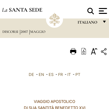
La
SANTA SEDE
ITALIANO
DISCORSI
2007
MAGGIO
FRANÇAIS
ENGLISH
ITALIANO
PORTUGUÊS
ESPAÑOL
DE
-
EN
-
ES
-
FR
-
IT
-
PT
DEUTSCH
POLSKI
العربيّة
VIAGGIO APOSTOLICO
DI SUA SANTITÀ BENEDETTO XVI
中文