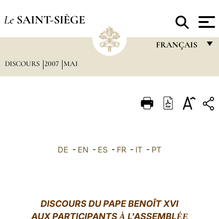
Le
SAINT-SIÈGE
FRANÇAIS
DISCOURS
2007
MAI
FRANÇAIS
ENGLISH
ITALIANO
PORTUGUÊS
ESPAÑOL
DE
-
EN
-
ES
-
FR
-
IT
-
PT
DEUTSCH
POLSKI
العربيّة
DISCOURS DU PAPE BENOÎT XVI
AUX PARTICIPANTS
L'ASSEMBL
À
中文
ÉE