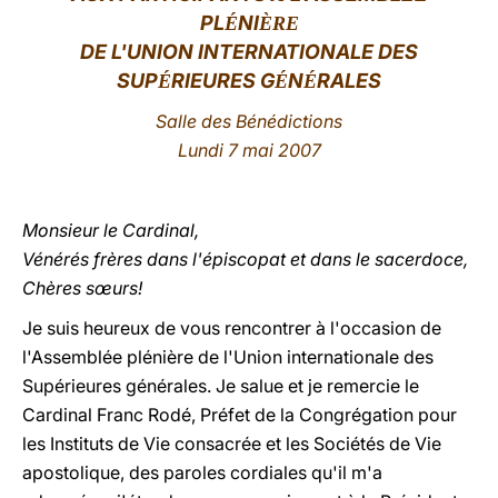
PL
NI
É
ÈRE
LATINE
DE L'UNION INTERNATIONALE DES
SUP
RIEURES G
N
RAL
ES
É
É
É
Salle des Bénédictions
Lundi 7 mai 2007
Monsieur le Cardinal,
Vénérés frères dans l'épiscopat et dans le sacerdoce,
Chères sœurs!
Je suis heureux de vous rencontrer à l'occasion de
l'Assemblée plénière de l'Union internationale des
Supérieures générales. Je salue et je remercie le
Cardinal Franc Rodé, Préfet de la Congrégation pour
les Instituts de Vie consacrée et les Sociétés de Vie
apostolique, des paroles cordiales qu'il m'a