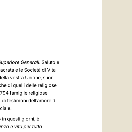
العربيّة
中文
LATINE
Superiore Generali
. Saluto e
acrata e le Società di Vita
della vostra Unione, suor
he di quelli delle religiose
 794 famiglie religiose
 di testimoni dell’amore di
ciale.
in questi giorni, è
nza e vita per tutta