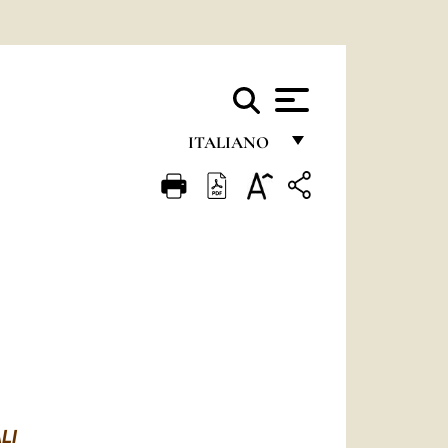
ITALIANO
FRANÇAIS
ENGLISH
ITALIANO
PORTUGUÊS
ESPAÑOL
DEUTSCH
POLSKI
LI