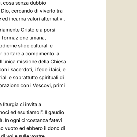
re, cosa senza dubbio
 Dio, cercando di viverlo tra
ed incarna valori alternativi.
riamente Cristo e a porsi
la formazione umana,
odierne sfide culturali e
per portare a compimento la
ll’unica missione della Chiesa
 i sacerdoti, i fedeli laici, e
li e soprattutto spirituali di
borazione con i Vescovi, primi
iturgia ci invita a
moci ed esultiamo!”. Il gaudio
. In ogni circostanza fatevi
no vuoto ed ebbero il dono di
 di voi e sulle vostre