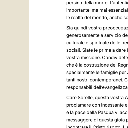
persino della morte. L’autent
importante, ma mai essenziale
le realtà del mondo, anche se
Sia quindi vostra preoccupazi
generosamente a servizio del
culturale e spirituale delle p
sociali. Siate le prime a dar
vostra missione. Condividete 
che è la costruzione del Regno
specialmente le famiglie per a
tanti nostri contemporanei. C
responsabili dell’evangelizza
Care Sorelle, questa vostra A
proclamare con incessante esu
e la pace della Pasqua vi ac
messaggere di questa gioia p
incontrare il Cristo risorto. L