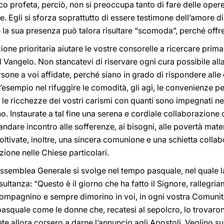
ico profeta, perciò, non si preoccupa tanto di fare delle ope
. Egli si sforza soprattutto di essere testimone dell’amore di
 la sua presenza può talora risultare “scomoda”, perché offre 
one prioritaria aiutare le vostre consorelle a ricercare prima
 Vangelo. Non stancatevi di riservare ogni cura possibile al
ersone a voi affidate, perché siano in grado di rispondere alle 
e l’esempio nel rifuggire le comodità, gli agi, le convenienze 
le ricchezze dei vostri carismi con quanti sono impegnati ne
. Instaurate a tal fine una serena e cordiale collaborazione con
ndare incontro alle sofferenze, ai bisogni, alle povertà materia
oltivate, inoltre, una sincera comunione e una schietta colla
zione nelle Chiese particolari.
ssemblea Generale si svolge nel tempo pasquale, nel quale la l
ltanza: “Questo è il giorno che ha fatto il Signore, rallegria
compagnino e sempre dimorino in voi, in ogni vostra Comunità
asquale come le donne che, recatesi al sepolcro, lo trovaro
iete allora corsero a darne l’annuncio agli Apostoli. Veglino su