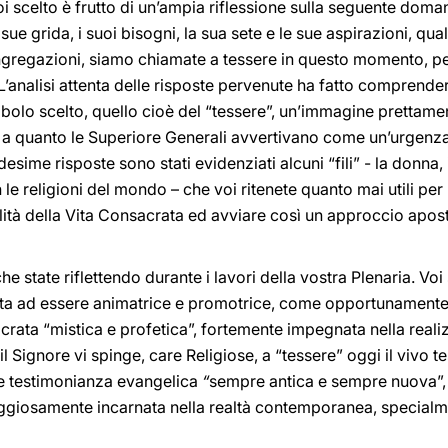
i scelto è frutto di un’ampia riflessione sulla seguente doma
 grida, i suoi bisogni, la sua sete e le sue aspirazioni, qual è
gregazioni, siamo chiamate a tessere in questo momento, per d
. L’analisi attenta delle risposte pervenute ha fatto comprende
mbolo scelto, quello cioè del “tessere”, un’immagine prettam
va a quanto le Superiore Generali avvertivano come un’urgenza 
me risposte sono stati evidenziati alcuni “fili” - la donna, i 
con le religioni del mondo – che voi ritenete quanto mai utili per
lità della Vita Consacrata ed avviare così un approccio apost
e state riflettendo durante i lavori della vostra Plenaria. Vo
a ad essere animatrice e promotrice, come opportunamente h
crata “mistica e profetica”, fortemente impegnata nella real
i il Signore vi spinge, care Religiose, a “tessere” oggi il vivo 
te testimonianza evangelica
“
sempre antica e sempre nuova”,
aggiosamente incarnata nella realtà contemporanea, specialm