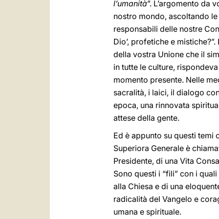
l’umanità
”. L’argomento da vo
nostro mondo, ascoltando le sue
responsabili delle nostre Con
Dio’, profetiche e mistiche?”
della vostra Unione che il si
in tutte le culture, risponde
momento presente. Nelle medesi
sacralità, i laici, il dialogo 
epoca, una rinnovata spiritua
attese della gente.
Ed è appunto su questi temi ch
Superiora Generale è chiamat
Presidente, di una Vita Consa
Sono questi i “fili” con i qual
alla Chiesa e di una eloquen
radicalità del Vangelo e cor
umana e spirituale.