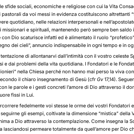
 sfide sociali, economiche e religiose con cui la Vita Consa
 pastorali da voi messi in evidenza costituiscono altrettanti “f
re quotidiano, nelle relazioni interpersonali e nell’apostolato
ri missionari e spirituali, mantenendo però sempre ben saldo i
con Dio scaturisce infatti ed è alimentato il ruolo “profetico
egno dei cieli”, annuncio indispensabile in ogni tempo e in og
entazione di allontanarvi dall’intimità con il vostro celeste 
 e dai problemi della vita quotidiana. I Fondatori e le Fondatri
pionieri” nella Chiesa perché non hanno mai perso la viva co
condo il chiaro insegnamento di Gesù (cfr
Gv
17,14). Seguen
n le parole e i gesti concreti l’amore di Dio attraverso il do
re fissi in Lui.
ercorrere fedelmente voi stesse le orme dei vostri Fondatori e
a seguirne gli esempi, coltivate la dimensione “mistica” della
nima a Dio attraverso la contemplazione. Come insegna la Scri
la lasciandosi permeare totalmente da quell’amore per Dio ch