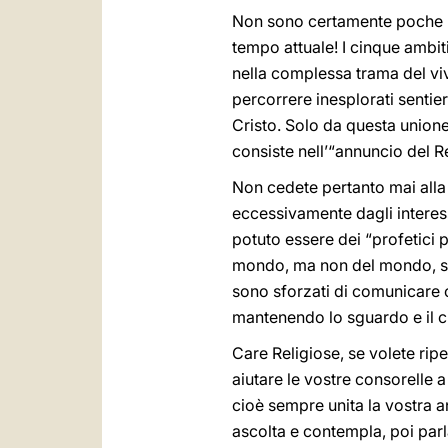
Non sono certamente poche le
tempo attuale! I cinque ambiti
nella complessa trama del vive
percorrere inesplorati sentie
Cristo. Solo da questa unione 
consiste nell’“annuncio del R
Non cedete pertanto mai alla t
eccessivamente dagli interessi
potuto essere dei “profetici 
mondo, ma non del mondo, se
sono sforzati di comunicare co
mantenendo lo sguardo e il cuo
Care Religiose, se volete rip
aiutare le vostre consorelle 
cioè sempre unita la vostra a
ascolta e contempla, poi par