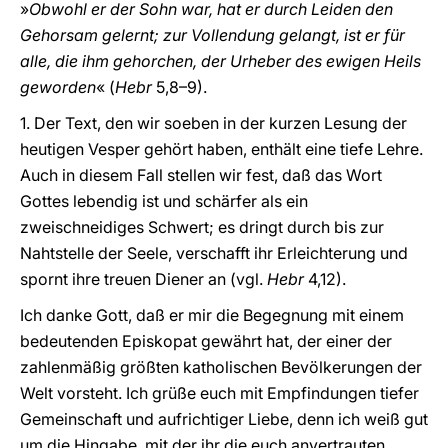
»
Obwohl er der Sohn war, hat er durch Leiden den
Gehorsam gelernt; zur Vollendung gelangt, ist er für
alle, die ihm gehorchen, der Urheber des ewigen Heils
geworden
« (
Hebr
5,8–9).
1. Der Text, den wir soeben in der kurzen Lesung der
heutigen Vesper gehört haben, enthält eine tiefe Lehre.
Auch in diesem Fall stellen wir fest, daß das Wort
Gottes lebendig ist und schärfer als ein
zweischneidiges Schwert; es dringt durch bis zur
Nahtstelle der Seele, verschafft ihr Erleichterung und
spornt ihre treuen Diener an (vgl.
Hebr
4,12).
Ich danke Gott, daß er mir die Begegnung mit einem
bedeutenden Episkopat gewährt hat, der einer der
zahlenmäßig größten katholischen Bevölkerungen der
Welt vorsteht. Ich grüße euch mit Empfindungen tiefer
Gemeinschaft und aufrichtiger Liebe, denn ich weiß gut
um die Hingabe, mit der ihr die euch anvertrauten