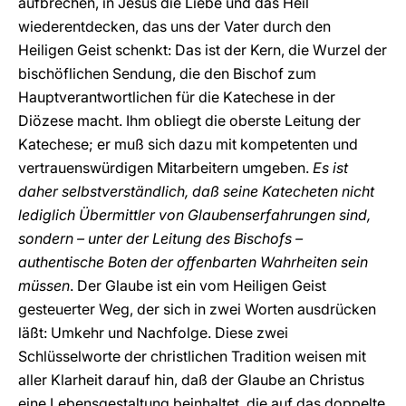
aufbrechen, in Jesus die Liebe und das Heil
wiederentdecken, das uns der Vater durch den
Heiligen Geist schenkt: Das ist der Kern, die Wurzel der
bischöflichen Sendung, die den Bischof zum
Hauptverantwortlichen für die Katechese in der
Diözese macht. Ihm obliegt die oberste Leitung der
Katechese; er muß sich dazu mit kompetenten und
vertrauenswürdigen Mitarbeitern umgeben.
Es ist
daher selbstverständlich, daß seine Katecheten nicht
lediglich Übermittler von Glaubenserfahrungen sind,
sondern – unter der Leitung des Bischofs –
authentische Boten der offenbarten Wahrheiten sein
müssen
. Der Glaube ist ein vom Heiligen Geist
gesteuerter Weg, der sich in zwei Worten ausdrücken
läßt: Umkehr und Nachfolge. Diese zwei
Schlüsselworte der christlichen Tradition weisen mit
aller Klarheit darauf hin, daß der Glaube an Christus
eine Lebensgestaltung beinhaltet, die auf das doppelte