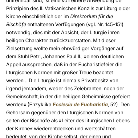
untrennbar sind, ist eine korrektere Anwendung der
Prinzipien des II. Vatikanischen Konzils zur Liturgie der
Kirche einschließlich der im
Direktorium für die
Bischöfe
enthaltenen Verfügungen (vgl. Nr. 145–151)
notwendig, dies mit der Absicht, der Liturgie ihren
heiligen Charakter zurückzuerstatten. Mit dieser
Zielsetzung wollte mein ehrwürdiger Vorgänger auf
dem Stuhl Petri, Johannes Paul II., »einen deutlichen
Appell aussprechen, daß in der Eucharistiefeier die
liturgischen Normen mit großer Treue beachtet
werden… Die Liturgie ist niemals Privatbesitz von
irgend jemandem, weder des Zelebranten, noch der
Gemeinschaft, in der die heiligen Geheimnisse gefeiert
werden« (Enzyklika
Ecclesia de Eucharistia
, 52). Den
Gehorsam gegenüber den liturgischen Normen von
seiten der Bischöfe als »Leiter des liturgischen Lebens
der Kirche« wiederentdecken und wertschätzen
bedeutet, von der Kirche selbst, der einen und