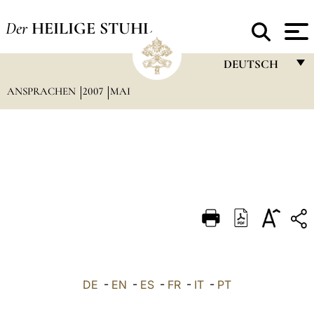
Der
HEILIGE STUHL
DEUTSCH
ANSPRACHEN
2007
MAI
FRANÇAIS
ENGLISH
ITALIANO
PORTUGUÊS
ESPAÑOL
DEUTSCH
POLSKI
العربيّة
DE
-
EN
-
ES
-
FR
-
IT
-
PT
中文