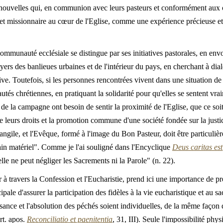
es nouvelles qui, en communion avec leurs pasteurs et conformément aux 
ve et missionnaire au cœur de l'Eglise, comme une expérience précieuse e
communauté ecclésiale se distingue par ses initiatives pastorales, en env
foyers des banlieues urbaines et de l'intérieur du pays, en cherchant à di
ve. Toutefois, si les personnes rencontrées vivent dans une situation de
utés chrétiennes, en pratiquant la solidarité pour qu'elles se sentent v
e la campagne ont besoin de sentir la proximité de l'Eglise, que ce soit 
e leurs droits et la promotion commune d'une société fondée sur la justic
vangile, et l'Evêque, formé à l'image du Bon Pasteur, doit être particulièr
"pain matériel". Comme je l'ai souligné dans l'Encyclique
Deus caritas est
lle ne peut négliger les Sacrements ni la Parole" (n. 22).
r à travers la Confession et l'Eucharistie, prend ici une importance de pr
cipale d'assurer la participation des fidèles à la vie eucharistique et au 
sance et l'absolution des péchés soient individuelles, de la même façon 
rt. apos.
Reconciliatio et paenitentia
, 31, III). Seule l'impossibilité ph