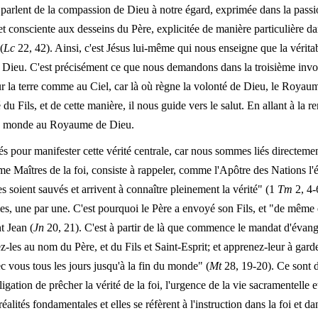
ts parlent de la compassion de Dieu à notre égard, exprimée dans la passio
et consciente aux desseins du Père, explicitée de manière particulière da
(
Lc
22, 42). Ainsi, c'est Jésus lui-même qui nous enseigne que la véritab
e Dieu. C'est précisément ce que nous demandons dans la troisième invo
sur la terre comme au Ciel, car là où règne la volonté de Dieu, le Royau
é du Fils, et de cette manière, il nous guide vers le salut. En allant à la 
le monde au Royaume de Dieu.
our manifester cette vérité centrale, car nous sommes liés directemen
e Maîtres de la foi, consiste à rappeler, comme l'Apôtre des Nations l'
soient sauvés et arrivent à connaître pleinement la vérité" (1
Tm
2, 4-6
 âmes, une par une. C'est pourquoi le Père a envoyé son Fils, et "de même
nt Jean (
Jn
20, 21). C'est à partir de là que commence le mandat d'évang
sez-les au nom du Père, et du Fils et Saint-Esprit; et apprenez-leur à g
c vous tous les jours jusqu'à la fin du monde" (
Mt
28, 19-20). Ce sont d
ligation de prêcher la vérité de la foi, l'urgence de la vie sacramentelle
 réalités fondamentales et elles se réfèrent à l'instruction dans la foi et d