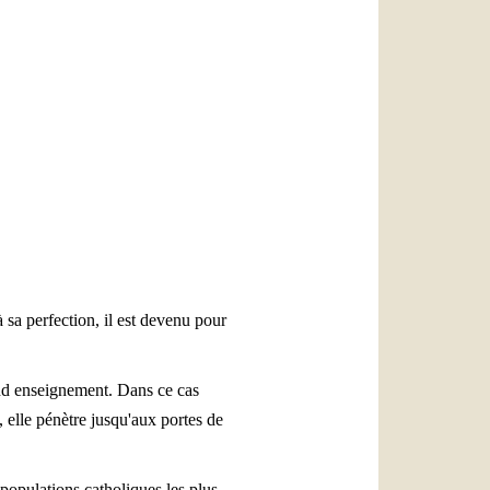
العربيّة
中文
LATINE
 à sa perfection, il est devenu pour
ond enseignement. Dans ce cas
 elle pénètre jusqu'aux portes de
populations catholiques les plus