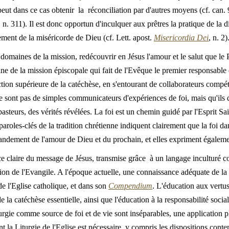
peut dans ce cas obtenir la réconciliation par d'autres moyens (cf. can. 
, n. 311). Il est donc opportun d'inculquer aux prêtres la pratique de la d
ement de la miséricorde de Dieu (cf. Lett. apost.
Misericordia Dei
, n. 2)
 domaines de la mission, redécouvrir en Jésus l'amour et le salut que le 
acine de la mission épiscopale qui fait de l'Evêque le premier responsabl
rection supérieure de la catéchèse, en s'entourant de collaborateurs compét
e sont pas de simples communicateurs d'expériences de foi, mais qu'ils 
 pasteurs, des vérités révélées. La foi est un chemin guidé par l'Esprit 
aroles-clés de la tradition chrétienne indiquent clairement que la foi da
ndement de l'amour de Dieu et du prochain, et elles expriment égalemen
e claire du message de Jésus, transmise grâce à un langage inculturé 
ion de l'Evangile. A l'époque actuelle, une connaissance adéquate de la fo
e l'Eglise catholique, et dans son
Compendium
. L'éducation aux vertus
 de la catéchèse essentielle, ainsi que l'éducation à la responsabilité socia
liturgie comme source de foi et de vie sont inséparables, une application 
t la Liturgie de l'Eglise est nécessaire, y compris les dispositions cont