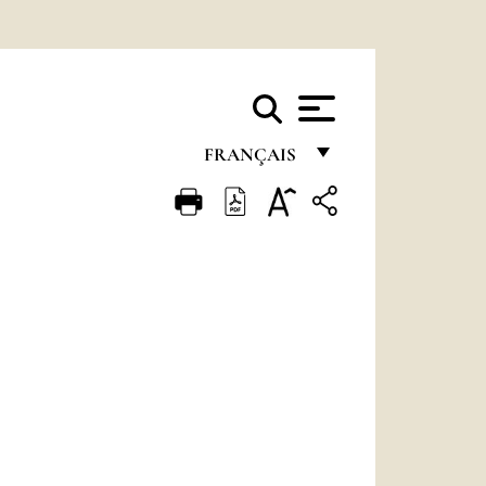
FRANÇAIS
FRANÇAIS
ENGLISH
ITALIANO
PORTUGUÊS
ESPAÑOL
DEUTSCH
POLSKI