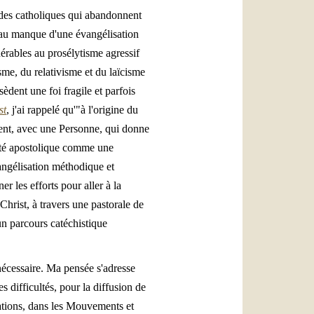
n des catholiques qui abandonnent
ée au manque d'une évangélisation
nérables au prosélytisme agressif
isme, du relativisme et du laïcisme
èdent une foi fragile et parfois
st
, j'ai rappelé qu'"à l'origine du
ement, avec une Personne, qui donne
ivité apostolique comme une
vangélisation méthodique et
r les efforts pour aller à la
Christ, à travers une pastorale de
un parcours catéchistique
nécessaire. Ma pensée s'adresse
s difficultés, pour la diffusion de
ations, dans les Mouvements et