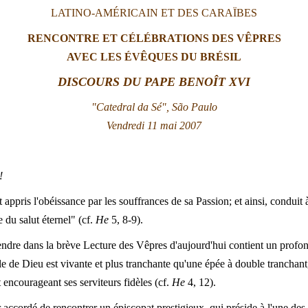
LATINO-AMÉRICAIN ET DES CARAÏBES
RENCONTRE ET CÉLÉBRATIONS DES VÊPRES
AVEC LES ÉVÊQUES DU BRÉSIL
DISCOURS DU PAPE BENOÎT XVI
"Catedral da Sé", São Paulo
Vendredi 11 mai 2007
!
ant appris l'obéissance par les souffrances de sa Passion; et ainsi, conduit
e du salut éternel" (cf.
He
5, 8-9).
endre dans la brève Lecture des Vêpres d'aujourd'hui contient un prof
le de Dieu est vivante et plus tranchante qu'une épée à double tranchant,
t encourageant ses serviteurs fidèles (cf.
He
4, 12).
ccordé de rencontrer un épiscopat prestigieux, qui préside à l'une des 