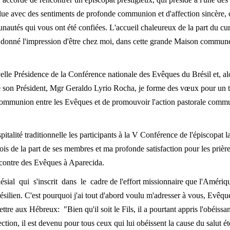
ue avec des sentiments de profonde communion et d'affection sincère, 
autés qui vous ont été confiées. L'accueil chaleureux de la part du cur
a donné l'impression d'être chez moi, dans cette grande Maison commune 
uvelle Présidence de la Conférence nationale des Evêques du Brésil et, a
e son Président, Mgr Geraldo Lyrio Rocha, je forme des vœux pour un tr
communion entre les Evêques et de promouvoir l'action pastorale commun
pitalité traditionnelle les participants à la V Conférence de l'épiscopat
ois de la part de ses membres et ma profonde satisfaction pour les prière
encontre des Evêques à Aparecida.
lésial qui s'inscrit dans le cadre de l'effort missionnaire que l'Amériq
brésilien. C'est pourquoi j'ai tout d'abord voulu m'adresser à vous, Evêq
tre aux Hébreux: "Bien qu'il soit le Fils, il a pourtant appris l'obéissa
ection, il est devenu pour tous ceux qui lui obéissent la cause du salut ét