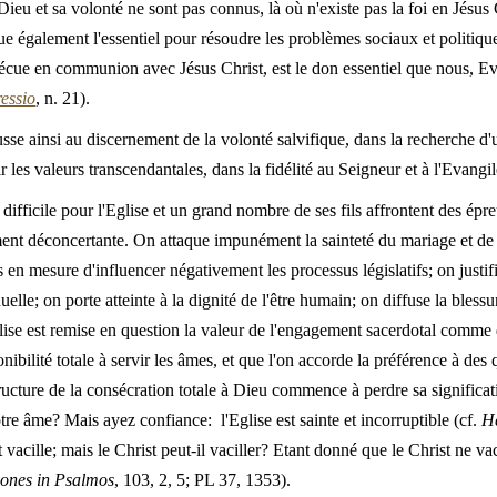
ieu et sa volonté ne sont pas connus, là où n'existe pas la foi en Jésus 
e également l'essentiel pour résoudre les problèmes sociaux et politique
écue en communion avec Jésus Christ, est le don essentiel que nous, Evê
essio
, n. 21).
sse ainsi au discernement de la volonté salvifique, dans la recherche d
r les valeurs transcendantales, dans la fidélité au Seigneur et à l'Evangil
t difficile pour l'Eglise et un grand nombre de ses fils affrontent des épr
ent déconcertante. On attaque impunément la sainteté du mariage et de 
en mesure d'influencer négativement les processus législatifs; on justifie
uelle; on porte atteinte à la dignité de l'être humain; on diffuse la bless
glise est remise en question la valeur de l'engagement sacerdotal comme d
ibilité totale à servir les âmes, et que l'on accorde la préférence à des
 structure de la consécration totale à Dieu commence à perdre sa signifi
notre âme? Mais ayez confiance: l'Eglise est sainte et incorruptible (cf.
H
 vacille; mais le Christ peut-il vaciller? Etant donné que le Christ ne vaci
iones in Psalmos
, 103, 2, 5; PL 37, 1353).