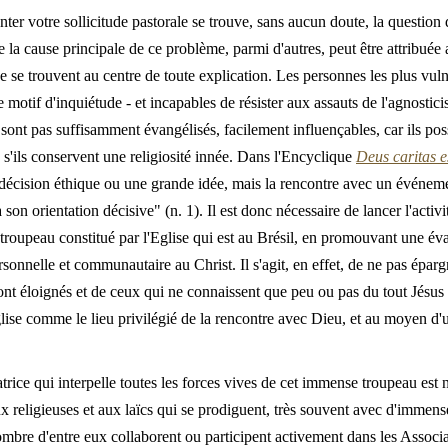
nter votre sollicitude pastorale se trouve, sans aucun doute, la questio
que la cause principale de ce problème, parmi d'autres, peut être attribu
se se trouvent au centre de toute explication. Les personnes les plus vul
te motif d'inquiétude - et incapables de résister aux assauts de l'agnostic
 sont pas suffisamment évangélisés, facilement influençables, car ils poss
 s'ils conservent une religiosité innée. Dans l'Encyclique
Deus caritas e
une décision éthique ou une grande idée, mais la rencontre avec un évén
à son orientation décisive" (n. 1). Il est donc nécessaire de lancer l'act
 troupeau constitué par l'Eglise qui est au Brésil, en promouvant une é
onnelle et communautaire au Christ. Il s'agit, en effet, de ne pas épargne
ont éloignés et de ceux qui ne connaissent que peu ou pas du tout Jésus 
Eglise comme le lieu privilégié de la rencontre avec Dieu, et au moyen d'
rice qui interpelle toutes les forces vives de cet immense troupeau est 
x religieuses et aux laïcs qui se prodiguent, très souvent avec d'immense
ombre d'entre eux collaborent ou participent activement dans les Associ