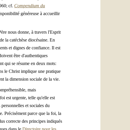
960; cf.
Compendium du
isponibilité généreuse à accueillir
.
Père nous donne, à travers l'Esprit
e de la catéchèse diocésaine. En
ents et dignes de confiance. Il est
doivent être d'authentiques
Saint qui se résume en deux mots:
ns le Christ implique une pratique
t la dimension sociale de la vie.
compréhensible, mais
i est urgente, telle qu'elle est
 personnelles et sociales du
le. Précisément parce que la foi, la
plus correcte des principes indiqués
enues dans le
Directoire pour les