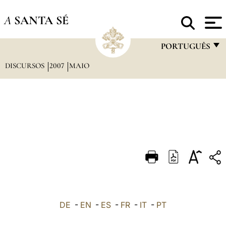
A
SANTA SÉ
PORTUGUÊS
DISCURSOS
2007
MAIO
FRANÇAIS
ENGLISH
ITALIANO
PORTUGUÊS
ESPAÑOL
DEUTSCH
POLSKI
العربيّة
DE
-
EN
-
ES
-
FR
-
IT
-
PT
中文