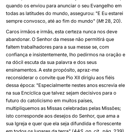
quando os enviou para anunciar o seu Evangelho em
todas as latitudes do mundo, assegurou: "E Eu estarei
sempre convosco, até ao fim do mundo" (
Mt
28, 20).
Caros irmãos e irmãs, esta certeza nunca nos deve
abandonar. O Senhor da messe não permitirá que
faltem trabalhadores para a sua messe se, com
confiança e insistentemente, lho pedirmos na oração e
na dócil escuta da sua palavra e dos seus
ensinamentos. A este propósito, apraz-me
reconsiderar o convite que Pio XII dirigiu aos fiéis
dessa época: "Especialmente nestes anos escrevia ele
na sua Encíclica que talvez sejam decisivos para o
futuro do catolicismo em muitos países,
multipliquemos as Missas celebradas pelas Missões;
isto corresponde aos desejos do Senhor, que ama a
sua Igreja e quer que ela seja difundida e florescente
em todos os lugares da terra" (
AAS, op. cit.,
pág. 239).