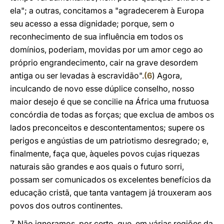
ela"; a outras, concitamos a "agradecerem à Europa
seu acesso a essa dignidade; porque, sem o
reconhecimento de sua influência em todos os
domínios, poderiam, movidas por um amor cego ao
próprio engrandecimento, cair na grave desordem
antiga ou ser levadas à escravidão".
(
6
) Agora,
inculcando de novo esse dúplice conselho, nosso
maior desejo é que se concilie na África uma frutuosa
concórdia de todas as forças; que exclua de ambos os
lados preconceitos e descontentamentos; supere os
perigos e angústias de um patriotismo desregrado; e,
finalmente, faça que, àqueles povos cujas riquezas
naturais são grandes e aos quais o futuro sorri,
possam ser comunicados os excelentes benefícios da
educação cristã, que tanta vantagem já trouxeram aos
povos dos outros continentes.
7. Não ignoramos, por certo, que, em várias regiões da