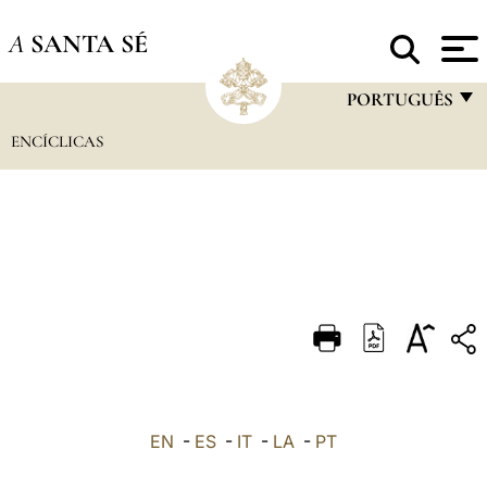
A
SANTA SÉ
PORTUGUÊS
ENCÍCLICAS
FRANÇAIS
ENGLISH
ITALIANO
PORTUGUÊS
ESPAÑOL
DEUTSCH
POLSKI
العربيّة
EN
-
ES
-
IT
-
LA
-
PT
中文