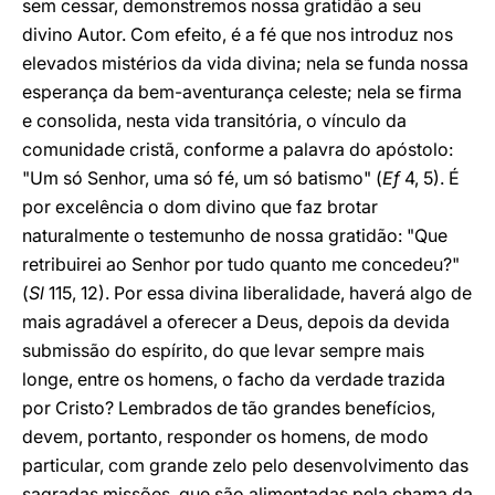
sem cessar, demonstremos nossa gratidão a seu
divino Autor. Com efeito, é a fé que nos introduz nos
elevados mistérios da vida divina; nela se funda nossa
esperança da bem-aventurança celeste; nela se firma
e consolida, nesta vida transitória, o vínculo da
comunidade cristã, conforme a palavra do apóstolo:
"Um só Senhor, uma só fé, um só batismo" (
Ef
4, 5). É
por excelência o dom divino que faz brotar
naturalmente o testemunho de nossa gratidão: "Que
retribuirei ao Senhor por tudo quanto me concedeu?"
(
Sl
115, 12). Por essa divina liberalidade, haverá algo de
mais agradável a oferecer a Deus, depois da devida
submissão do espírito, do que levar sempre mais
longe, entre os homens, o facho da verdade trazida
por Cristo? Lembrados de tão grandes benefícios,
devem, portanto, responder os homens, de modo
particular, com grande zelo pelo desenvolvimento das
sagradas missões, que são alimentadas pela chama da