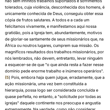
não sem infinitos trabalhos suportados e sofrimentos
tolerados, cuja violência, desconhecida dos homens, é
unicamente conhecida de Deus, conseguiu obter essa
cópia de frutos salutares. A todos e a cada um
felicitamos vivamente, e manifestamos aqui nossa
gratidão, pois a Igreja tem, abundantemente, motivos
de gloriar-se santamente de seus missionários que, na
África ou noutros lugares, cumprem sua missão. Os
magníficos resultados dos trabalhos missionários, por
nós lembrados, não devem, entretanto, levar ninguém
a esquecer-se de que "o que ainda resta a fazer nesse
domínio pede enorme trabalho e inúmeros operários".
(
5
) Pois, embora haja quem julgue, erradamente, que a
ação missionária, uma vez bem constituída a
hierarquia, possa logo ser considerada concluída e
quase perfeita, no entanto, a "solicitude por todas as
igrejas" daquele continente nos preocupa e angustia
extremamente. Na verdade, como não considerar,