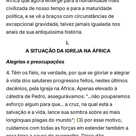
África que agora emerge para a humanidade mais
civilizada de nosso tempo e para a maturidade
política, e se vê a braços com circunstâncias de
excepcional gravidade, talvez jamais igualada nos
anais de sua antiquíssima história.
I.
A SITUAÇÃO DA IGREJA NA ÁFRICA
Alegrias e preocupações
4. Têm os fiéis, na verdade, por que se gloriar e alegrar
à vista dos salutares progressos feitos, nestes últimos
decênios, pela Igreja na África. Apenas elevado à
cátedra de Pedro, assegurávamos: "...não pouparemos
esforço algum para que... a cruz, na qual está a
salvação e a vida, lance sua sombra sobre as mais
longínquas plagas do mundo";
(
3
) por esse motivo,
cuidamos com todas as forças em estender também a
essa terra a causa do evangelho. Disso dão