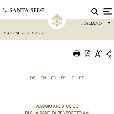
La
SANTA SEDE
ITALIANO
DISCORSI
2007
MAGGIO
FRANÇAIS
ENGLISH
ITALIANO
PORTUGUÊS
ESPAÑOL
DE
-
EN
-
ES
-
FR
-
IT
-
PT
DEUTSCH
POLSKI
العربيّة
VIAGGIO APOSTOLICO
DI SUA SANTITÀ BENEDETTO XVI
中文