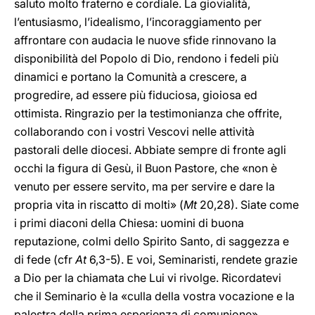
saluto molto fraterno e cordiale. La giovialità,
l’entusiasmo, l’idealismo, l’incoraggiamento per
affrontare con audacia le nuove sfide rinnovano la
disponibilità del Popolo di Dio, rendono i fedeli più
dinamici e portano la Comunità a crescere, a
progredire, ad essere più fiduciosa, gioiosa ed
ottimista. Ringrazio per la testimonianza che offrite,
collaborando con i vostri Vescovi nelle attività
pastorali delle diocesi. Abbiate sempre di fronte agli
occhi la figura di Gesù, il Buon Pastore, che «non è
venuto per essere servito, ma per servire e dare la
propria vita in riscatto di molti» (
Mt
20,28). Siate come
i primi diaconi della Chiesa: uomini di buona
reputazione, colmi dello Spirito Santo, di saggezza e
di fede (cfr
At
6,3-5). E voi, Seminaristi, rendete grazie
a Dio per la chiamata che Lui vi rivolge. Ricordatevi
che il Seminario è la «culla della vostra vocazione e la
palestra della prima esperienza di comunione»