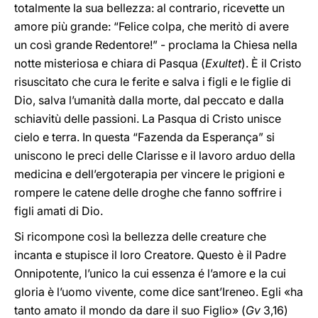
totalmente la sua bellezza: al contrario, ricevette un
amore più grande: “Felice colpa, che meritò di avere
un così grande Redentore!” - proclama la Chiesa nella
notte misteriosa e chiara di Pasqua (
Exultet
). È il Cristo
risuscitato che cura le ferite e salva i figli e le figlie di
Dio, salva l’umanità dalla morte, dal peccato e dalla
schiavitù delle passioni. La Pasqua di Cristo unisce
cielo e terra. In questa “Fazenda da Esperança” si
uniscono le preci delle Clarisse e il lavoro arduo della
medicina e dell’ergoterapia per vincere le prigioni e
rompere le catene delle droghe che fanno soffrire i
figli amati di Dio.
Si ricompone così la bellezza delle creature che
incanta e stupisce il loro Creatore. Questo è il Padre
Onnipotente, l’unico la cui essenza é l’amore e la cui
gloria è l’uomo vivente, come dice sant’Ireneo. Egli «ha
tanto amato il mondo da dare il suo Figlio» (
Gv
3,16)