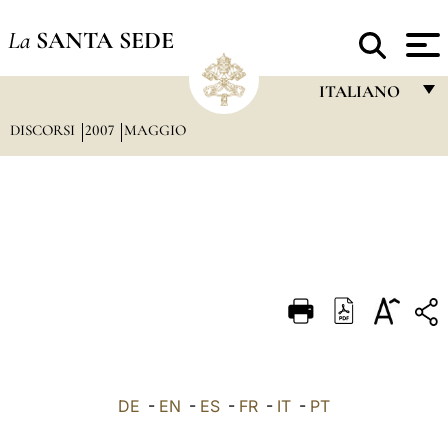
La
SANTA SEDE
ITALIANO
DISCORSI
2007
MAGGIO
FRANÇAIS
ENGLISH
ITALIANO
PORTUGUÊS
ESPAÑOL
DEUTSCH
POLSKI
العربيّة
DE
-
EN
-
ES
-
FR
-
IT
-
PT
中文