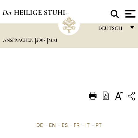
Der
HEILIGE STUHL
DEUTSCH
ANSPRACHEN
2007
MAI
FRANÇAIS
ENGLISH
ITALIANO
PORTUGUÊS
ESPAÑOL
DEUTSCH
POLSKI
العربيّة
DE
-
EN
-
ES
-
FR
-
IT
-
PT
中文