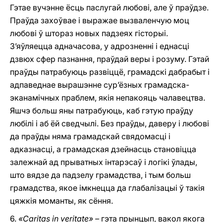
Гэтае вучэнне ёсць паслугай любові, але ў праўдзе.
Праўда захоўвае i выражае вызваленчую моц
любові ў штораз новых падзеях гісторыі.
З’яўляецца адначасова, у адрозненні i еднасці
дзвюх сфер пазнання, праўдай веры i розуму. Гэтай
праўды патрабуюць развіццё, грамадскі дабрабыт i
адпаведнае вырашэнне сур’ёзных грамадска-
эканамічных праблем, якія непакояць чалавецтва.
Яшчэ больш яны патрабуюць, каб гэтую праўду
любілі i аб ёй сведчылі. Без праўды, даверу і любові
да праўды няма грамадскай свядомасці i
адказнасці, а грамадская дзейнасць становіцца
залежнай ад прыватных інтарэсаў i логікі ўлады,
што вядзе да падзелу грамадства, і тым больш
грамадства, якое імкнецца да глабалізацыі ў такія
цяжкія моманты, як сёння.
6.
«Caritas in veritate» –
гэта прынцып, вакол якога