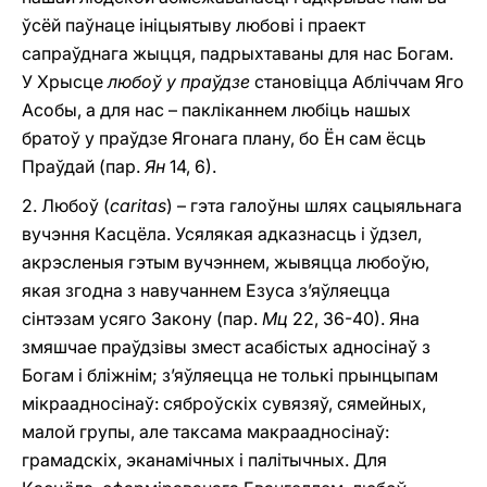
ўсёй паўнаце ініцыятыву любові i праект
сапраўднага жыцця, падрыхтаваны для нас Богам.
У Хрысце
любоў у праўдзе
становіцца Абліччам Яго
Асобы, a для нас – пакліканнем любіць нашых
братоў у праўдзе Ягонага плану, бо Ён сам ёсць
Праўдай (пар.
Ян
14, 6).
2. Любоў (
caritas
)
– гэта галоўны шлях сацыяльнага
вучэння Касцёла. Усялякая адказнасць i ўдзел,
акрэсленыя гэтым вучэннем, жывяцца любоўю,
якая згодна з навучаннем Езуса з’яўляецца
сінтэзам усяго Закону (пар.
Мц
22, 36-40). Яна
змяшчае праўдзівы змест асабістых адносінаў з
Богам i бліжнім; з’яўляецца не толькі прынцыпам
мікраадносінаў: сяброўскіх сувязяў, сямейных,
малой групы, але таксама макраадносінаў:
грамадскіх, эканамічных i палітычных. Для