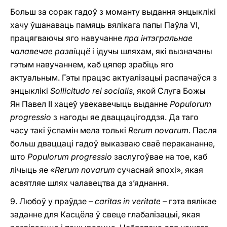
Больш за сорак гадоў з моманту выдання энцыклікі
хачу ўшанаваць памяць вялікага папы Паўла VI,
працягваючы яго навучанне
пра інтэгральнае
чалавечае
развіццё
i ідучы шляхам, які вызначаны
гэтым навучаннем, каб цяпер зрабіць яго
актуальным. Гэты працэс актуалізацыі распачаўся з
энцыклікі
Sollicitudo rei socialis
, якой Слуга Божы
Ян Павел II хацеў увекавечыць выданне
Populorum
progressio
з нагоды яе дваццацігоддзя. Да таго
часу такі ўспамін мела толькі
Rerum novarum
. Пасля
больш дваццаці гадоў выказваю сваё перакананне,
што
Populorum progressio
заслугоўвае на тое, каб
лічыць яе «
Rerum novarum
сучаснай эпохі», якая
асвятляе шлях чалавецтва да з’яднання.
9. Любоў у праўдзе –
caritas in veritate –
гэта вялікае
заданне для Касцёла ў свеце глабалізацыі, якая