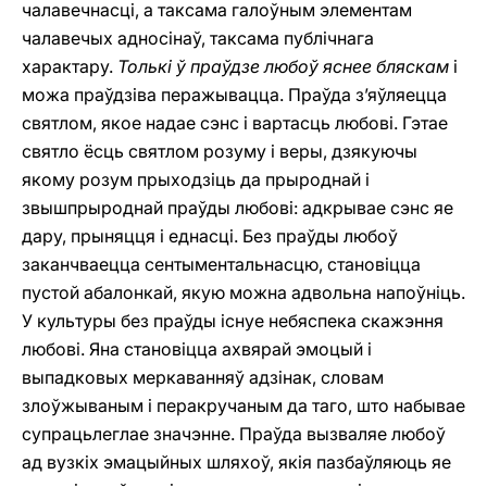
чалавечнасці, а таксама галоўным элементам
чалавечых адносінаў, таксама публічнага
характару.
Толькі ў праўдзе любоў яснее бляскам
i
можа праўдзіва перажывацца. Праўда з’яўляецца
святлом, якое надае сэнс і вартасць любові. Гэтае
святло ёсць святлом розуму і веры, дзякуючы
якому розум прыходзіць да прыроднай і
звышпрыроднай праўды любові: адкрывае сэнс яе
дару, прыняцця і еднасці. Без праўды любоў
заканчваецца сентыментальнасцю, становіцца
пустой абалонкай, якую можна адвольна напоўніць.
У культуры без праўды існуе небяспека скажэння
любові. Яна становіцца ахвярай эмоцый і
выпадковых меркаванняў адзінак, словам
злоўжываным і перакручаным да таго, што набывае
супрацьлеглае значэнне. Праўда вызваляе любоў
ад вузкіх эмацыйных шляхоў, якія пазбаўляюць яе