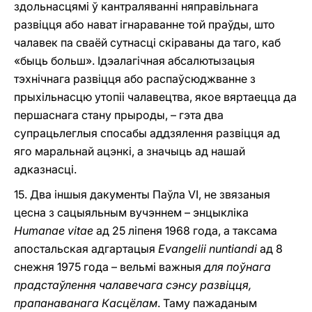
здольнасцямі ў кантраляванні няправільнага
развіцця або нават ігнараванне той праўды, што
чалавек па сваёй сутнасці скіраваны да таго, каб
«быць больш». Ідэалагічная абсалютызацыя
тэхнічнага развіцця або распаўсюджванне з
прыхільнасцю утопіі чалавецтва, якое вяртаецца да
першаснага стану прыроды, – гэта два
супрацьлеглыя спосабы аддзялення развіцця ад
яго маральнай ацэнкі, a значыць ад нашай
адказнасці.
15. Два іншыя дакументы Паўла VI, не звязаныя
цесна з сацыяльным вучэннем – энцыкліка
Humanae vitae
ад 25 ліпеня 1968 года, а таксама
апостальская адгартацыя
Evangelii nuntiandi
ад 8
снежня 1975 года – вельмі важныя
для поўнага
прадстаўлення чалавечага сэнсу развіцця,
прапанаванага Касцёлам
. Таму пажаданым