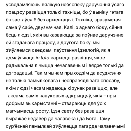
усведамляючы вялікую небяспеку даручэння ўсяго
працэсу развіцця толькі тэхніцы, бо ў выніку гэтага
ён застаўся б без арыентацыі. Тэхніка, зразуметая
сама ў сабе, двузначная. Калі, з аднаго боку, сёння
ёсць людзі, якія выказваюцца за поўнае даручэнне
ёй згаданага працэсу, з другога боку, мы
з’яўляемся сведкамі паўстання ідэалогій, якія
адмаўляюць
in toto
карысць развіцця, якое
радыкальна лічыцца нечалавечым i вядзе толькі да
дэградацыі. Такім чынам прыходзім да асуджэння
не толькі памылковага i несправядлівага спосабу,
якім людзі часам надаюць кірунак развіццю, але
таксама саміх навуковых адкрыццяў, якія – пры
добрым выкарыстанні – ствараюць для ўсіх
магчымасць росту. Ідэя свету без развіцця
выражае недавер да чалавека і да Бога. Таму
сур’ёзнай памылкай з’яўляецца пагарда чалавечымі