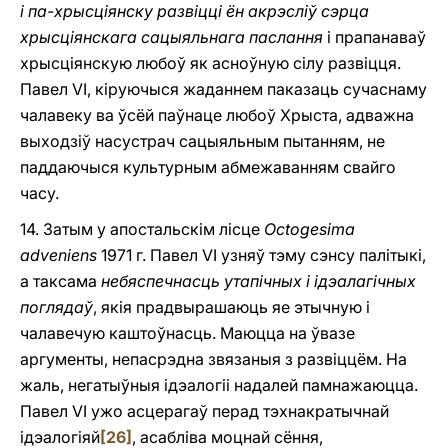
i па-хрысціянску развіцці ён акрэсліў сэрца
хрысціянскага сацыяльнага паслання
i прапанаваў
хрысціянскую любоў як асноўную сілу развіцця.
Павел VI, кіруючыся жаданнем паказаць сучаснаму
чалавеку ва ўсёй паўнаце любоў Хрыста, адважна
выходзіў насустрач сацыяльным пытанням, не
паддаючыся культурным абмежаванням свайго
часу.
14. Затым у апостальскім лісце
Octogesima
adveniens
1971 г. Павел VI узняў тэму сэнсу палітыкі,
а таксама
небяспечнасць утапічных i ідэалагічных
поглядаў
, якія прадвырашаюць яе этычную і
чалавечую каштоўнасць. Маюцца на ўвазе
аргументы, непасрэдна звязаныя з развіццём. На
жаль, негатыўныя ідэалогіі надалей памнажаюцца.
Павел VI ужо асцерагаў перад тэхнакратычнай
ідэалогіяй
[26]
, асабліва моцнай сёння,