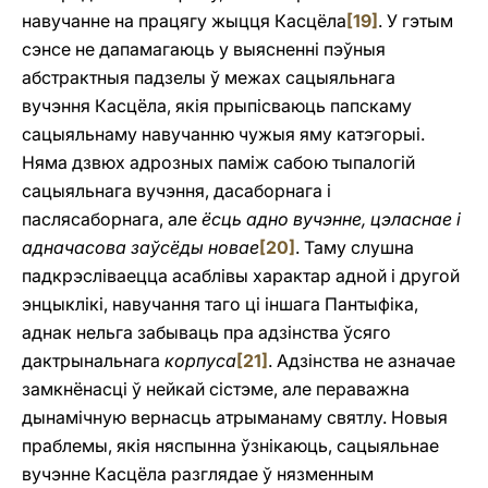
навучанне на працягу жыцця Касцёла
[19]
. У гэтым
сэнсе не дапамагаюць у выясненні пэўныя
абстрактныя падзелы ў межах сацыяльнага
вучэння Касцёла, якія прыпісваюць папскаму
сацыяльнаму навучанню чужыя яму катэгорыі.
Няма дзвюх адрозных паміж сабою тыпалогій
сацыяльнага вучэння, дасаборнага i
паслясаборнага, але
ёсць адно вучэнне, цэласнае i
адначасова заўсёды новае
[20]
. Таму слушна
падкрэсліваецца асаблівы характар адной і другой
энцыклікі, навучання таго ці іншага Пантыфіка,
аднак нельга забываць пра адзінства ўсяго
дактрынальнага
корпуса
[21]
. Адзінства не азначае
замкнёнасці ў нейкай сістэме, але пераважна
дынамічную вернасць атрыманаму святлу. Новыя
праблемы, якія няспынна ўзнікаюць, сацыяльнае
вучэнне Касцёла разглядае ў нязменным