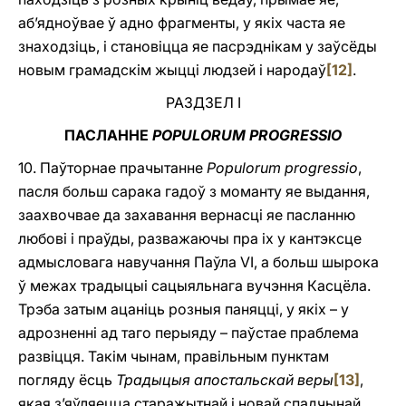
аб’ядноўвае ў адно фрагменты, у якіх часта яе
знаходзіць, i становіцца яе пасрэднікам у заўсёды
новым грамадскім жыцці людзей і народаў
[12]
.
РАЗДЗЕЛ I
ПАСЛАННЕ
POPULORUM PROGRESSIO
10. Паўторнае прачытанне
Populorum progressio
,
пасля больш сарака гадоў з моманту яе выдання,
заахвочвае да захавання вернасці яе пасланню
любові i праўды, разважаючы пра іх у кантэксце
адмысловага навучання Паўла VI, a больш шырока
ў межах традыцыі сацыяльнага вучэння Касцёла.
Трэба затым ацаніць розныя паняцці, у якіх – у
адрозненні ад таго перыяду – паўстае праблема
развіцця. Такім чынам, правільным пунктам
погляду ёсць
Традыцыя апостальскай веры
[13]
,
якая з’яўляецца старажытнай і новай спадчынай,