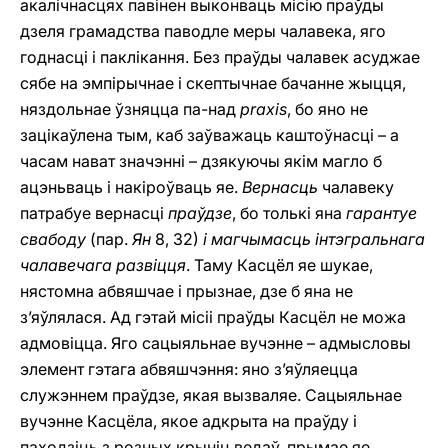
акалічнасцях павінен выконваць місію праўды
дзеля грамадства паводле меры чалавека, яго
годнасці і паклікання. Без праўды чалавек асуджае
сябе на эмпірычнае i скептычнае бачанне жыцця,
няздольнае ўзняцца па-над
praxis
, бо яно не
зацікаўлена тым, каб заўважаць каштоўнасці – а
часам нават значэнні – дзякуючы якім магло б
ацэньваць і накіроўваць яе.
Вернасць
чалавеку
патрабуе вернасці
праўдзе
, бо толькі яна
гарантуе
свабоду
(пар.
Ян
8, 32)
i магчымасць інтэгральнага
чалавечага развіцця
. Таму Касцёл яе шукае,
нястомна абвяшчае i прызнае, дзе б яна не
з’яўлялася. Ад гэтай місіі праўды Касцёл не можа
адмовіцца. Яго сацыяльнае вучэнне – адмысловы
элемент гэтага абвяшчэння: яно з’яўляецца
служэннем праўдзе, якая вызваляе. Сацыяльнае
вучэнне Касцёла, якое адкрыта на праўду і
паходзіць з розных крыніц ведаў, прымае яе,