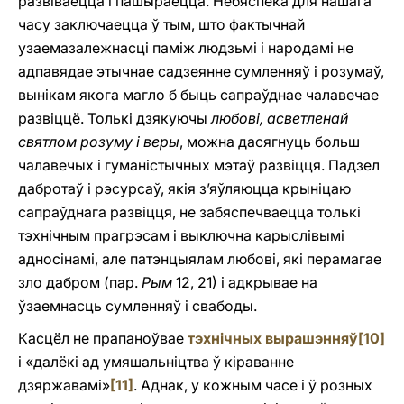
развіваецца і пашыраецца. Небяспека для нашага
часу заключаецца ў тым, што фактычнай
узаемазалежнасці паміж людзьмі і народамі не
адпавядае этычнае садзеянне сумленняў i розумаў,
вынікам якога магло б быць сапраўднае чалавечае
развіццё. Толькі дзякуючы
любові, асветленай
святлом розуму i веры
, можна дасягнуць больш
чалавечых і гуманістычных мэтаў развіцця. Падзел
дабротаў i рэсурсаў, якія з’яўляюцца крыніцаю
сапраўднага развіцця, не забяспечваецца толькі
тэхнічным прагрэсам i выключна карыслівымі
адносінамі, але патэнцыялам любові, які перамагае
зло дабром (пар.
Рым
12, 21) i адкрывае на
ўзаемнасць сумленняў i свабоды.
Касцёл не прапаноўвае
тэхнічных вырашэнняў
[10]
i «далёкі ад умяшальніцтва ў кіраванне
дзяржавамі»
[11]
. Аднак, у кожным часе i ў розных