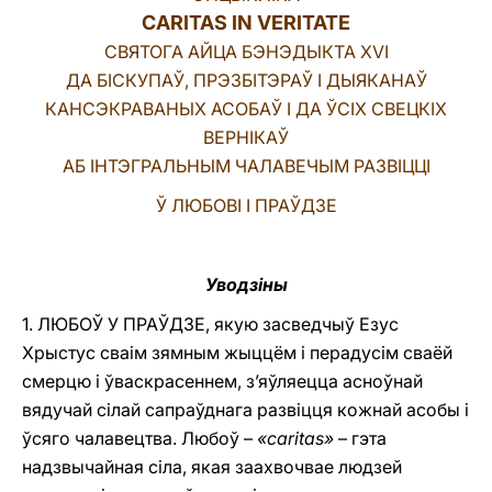
CARITAS IN VERITATE
LATINE
СВЯТОГА АЙЦА БЭНЭДЫКТА ХVІ
ДА БІСКУПАЎ, ПРЭЗБІТЭРАЎ І ДЫЯКАНАЎ
КАНСЭКРАВАНЫХ АСОБАЎ І ДА ЎСІХ СВЕЦКІХ
ВЕРНІКАЎ
АБ ІНТЭГРАЛЬНЫМ ЧАЛАВЕЧЫМ РАЗВІЦЦІ
Ў ЛЮБОВІ І ПРАЎДЗЕ
Уводзіны
1. ЛЮБОЎ У ПРАЎДЗЕ, якую засведчыў Езус
Хрыстус сваім зямным жыццём і перадусім сваёй
смерцю і ўваскрасеннем, з’яўляецца асноўнай
вядучай сілай сапраўднага развіцця кожнай асобы i
ўсяго чалавецтва. Любоў –
«caritas»
– гэта
надзвычайная сіла, якая заахвочвае людзей