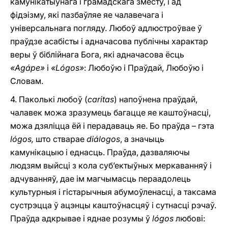
камунікатыўнага і грамадскага зместу, i ад
фідэізму, які пазбаўляе яе чалавечага і
універсальнага погляду. Любоў адлюстроўвае ў
праўдзе асабісты і адначасова публічны характар
веры ў біблійнага Бога, які адначасова ёсць
«Agápe»
i
«Lógos»
: Любоўю i Праўдай, Любоўю i
Словам.
4. Паколькі любоў (
caritas
) напоўнена праўдай,
чалавек можа зразумець багацце яе каштоўнасці,
можа дзяліцца ёй i перадаваць яе. Бо праўда – гэта
lógos,
што стварае
diálogos
, a значыць
камунікацыю i еднасць. Праўда, дазваляючы
людзям выйсці з кола суб’ектыўных меркаванняў i
адчуванняў, дае ім магчымасць пераадолець
культурныя і гістарычныя абумоўленасці, а таксама
сустрэцца ў ацэнцы каштоўнасцяў i сутнасці рэчаў.
Праўда адкрывае i яднае розумы ў
lógos
любові: