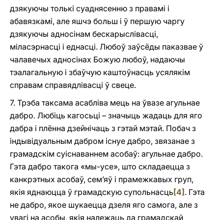
дзякуючы толькі суаднясенню з правамі і
абавязкамі, але яшчэ больш i ў першую чаргу
дзякуючы адносінам бескарыслівасці,
міласэрнасці i еднасці. Любоў заўсёды паказвае ў
чалавечых адносінах Божую любоў, надаючы
тэалагальную і збаўчую каштоўнасць усялякім
справам справядлівасці ў свеце.
7. Трэба таксама асабліва мець на ўвазе агульнае
дабро
.
Любіць кагосьці – значыць жадаць для яго
дабра i плённа дзейнічаць з гэтай мэтай. Побач з
індывідуальным дабром існуе дабро, звязанае з
грамадскім суіснаваннем асобаў: агульнае дабро.
Гэта дабро такога «мы-усе», што складаецца з
канкрэтных асобаў, сем’яў і прамежкавых груп,
якія яднаюцца ў грамадскую супольнасць
[4]
. Гэта
не дабро, якое шукаецца дзеля яго самога, але з
увагі на асобы, якія належаць да грамадскай