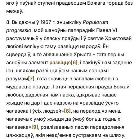
яго ў пэўнай ступені прадвесцем Божага горада без
межаў.
8. Выдаючы ў 1967 г. энцыкліку
Populorum
progressio
, мой шаноўны папярэднік Павел VI
растлумачыў у бляску праўды i ў святле Хрыстовай
любові вялікую тэму развіцця народаў. Ён
сцвердзіў, што абвяшчэнне Хрыста – гэта першы і
асноўны элемент
развіцця
[6]
, i пакінуў нам заданне
ісці шляхам развіцця ўсім нашым сэрцам i
розумам
[7]
, гэта значыць з запалам любові i з
мудрасцю праўды. Гэтая першасная праўда Божай
любові, дадзеная нам ласка, адкрывае нашае
жыццё на дар i дае надзею на «развіццё ўсяго
чалавека i ўсіх людзей»
[8]
, на пераход «з менш
чалавечых умоў жыцця да ўмоў больш годных
чалавека»
[9]
, рэалізаваных пасля пераадолення
цяжкасцяў, якія неад'емна сустракаем на шляху.