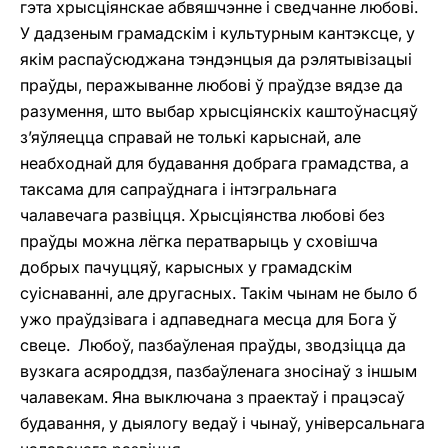
гэта хрысціянскае абвяшчэнне i сведчанне любові.
У дадзеным грамадскім і культурным кантэксце, у
якім распаўсюджана тэндэнцыя да рэлятывізацыі
праўды, перажыванне любові ў праўдзе вядзе да
разумення, што выбар хрысціянскіх каштоўнасцяў
з’яўляецца справай не толькі карыснай, але
неабходнай для будавання добрага грамадства, а
таксама для сапраўднага і інтэгральнага
чалавечага развіцця. Хрысціянства любові без
праўды можна лёгка ператварыць у сховішча
добрых пачуццяў, карысных у грамадскім
суіснаванні, але другасных. Такім чынам не было б
ужо праўдзівага і адпаведнага месца для Бога ў
свеце. Любоў, пазбаўленая праўды, зводзіцца да
вузкага асяроддзя, пазбаўленага зносінаў з іншым
чалавекам. Яна выключана з праектаў i працэсаў
будавання, у дыялогу ведаў i чынаў, універсальнага