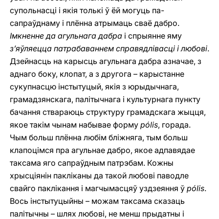
супольнасці i якія толькі ў ёй могуць па-
сапраўднаму i плённа атрымаць сваё дабро.
Імкненне да агульнага дабра
i спрыянне яму
з’яўляецца патрабаваннем справядлівасці i любові
.
Дзейнасць на карысць агульнага дабра азначае, з
аднаго боку, клопат, a з другога – карыстанне
сукупнасцю інстытуцый, якія з юрыдычнага,
грамадзянскага, палітычнага і культурнага пункту
бачання ствараюць структуру грамадскага жыцця,
якое такім чынам набывае форму
pólis
, горада.
Чым больш плённа любім бліжняга, тым больш
клапоцімся пра агульнае дабро, якое адпавядае
таксама яго сапраўдным патрэбам. Кожны
хрысціянін пакліканы да такой любові паводле
свайго паклікання і магчымасцяў уздзеяння ў
pólis
.
Вось інстытуцыйны – можам таксама сказаць
палітычны – шлях любові, не менш прыдатны i