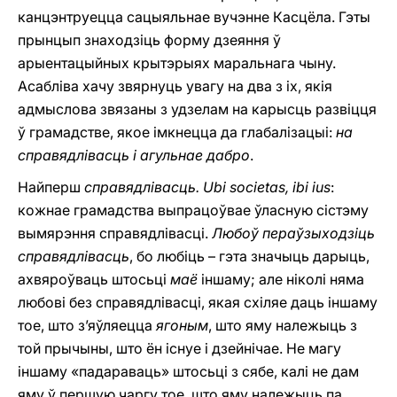
канцэнтруецца сацыяльнае вучэнне Касцёла. Гэты
прынцып знаходзіць форму дзеяння ў
арыентацыйных крытэрыях маральнага чыну.
Асабліва хачу звярнуць увагу на два з іх, якія
адмыслова звязаны з удзелам на карысць развіцця
ў грамадстве, якое імкнецца да глабалізацыі:
на
справядлівасць i агульнае дабро
.
Найперш
справядлівасць. Ubi societas, ibi ius
:
кожнае грамадства выпрацоўвае ўласную сістэму
вымярэння справядлівасці.
Любоў пераўзыходзіць
справядлівасць
, бо любіць – гэта значыць дарыць,
ахвяроўваць штосьці
маё
іншаму; але ніколі няма
любові без справядлівасці, якая схіляе даць іншаму
тое, што з’яўляецца
ягоным
, што яму належыць з
той прычыны, што ён існуе і дзейнічае. Не магу
іншаму «падараваць» штосьці з сябе, калі не дам
яму ў першую чаргу тое, што яму належыць па