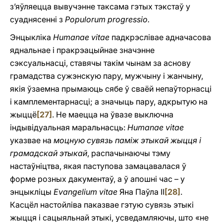
з’яўляецца вывучэнне таксама гэтых тэкстаў у
суаднясенні з
Populorum progressio.
Энцыкліка
Humanae vitae
падкрэслівае адначасова
яднальнае і пракрэацыйнае значэнне
сэксуальнасці, ставячы такім чынам за аснову
грамадства сужэнскую пару, мужчыну і жанчыну,
якія ўзаемна прымаюць сябе ў сваёй непаўторнасці
i камплементарнасці; a значыць пару, адкрытую на
жыццё
[27]
. Не маецца на ўвазе выключна
індывідуальная маральнасць:
Humanae vitae
указвае на
моцную сувязь паміж этыкай жыцця i
грамадскай этыкай
, распачынаючы тэму
настаўніцтва, якая паступова замацавалася ў
форме розных дакументаў, а ў апошні час – у
энцыкліцы
Evangelium vitae
Яна Паўла II
[28]
.
Касцёл настойліва паказвае гэтую сувязь этыкі
жыцця i сацыяльнай этыкі, усведамляючы, што «не