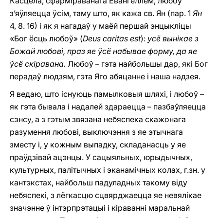
Касцёла, сфарміраванага Евангеллем, любоў
з’яўляецца ўсім, таму што, як кажа св. Ян (пар. 1
Ян
4, 8. 16) i як я нагадаў у маёй першай энцыкліцы
«Бог ёсць любоў» (
Deus caritas est
):
усё вынікае з
Божай любові, праз яе ўсё набывае форму, да яе
ўсё скіравана.
Любоў – гэта найбольшы дар, які Бог
перадаў людзям, гэта Яго абяцанне i наша надзея.
Я ведаю, што існуюць памылковыя шляхі, і любоў –
як гэта бывала i надалей здараецца – пазбаўляецца
сэнсу, а з гэтым звязана небяспека скажонага
разумення любові, выключэння з яе этычнага
зместу i, у кожным выпадку, складанасць у яе
праўдзівай ацэнцы. У сацыяльных, юрыдычных,
культурных, палітычных i эканамічных колах, г.зн. у
кантэкстах, найбольш падуладных такому віду
небяспекі, з лёгкасцю сцвярджаецца яе невялікае
значэнне ў інтэрпрэтацыі i кіраванні маральнай