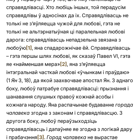
справядлівасці. Хто любіць іншых, той перадусім
справядлівы ў адносінах да іх. Справядлівасць не
толькі не з’яўляецца чужой для любові, гэта не
толькі не альтэрнатыўная ці паралельная любові
дарога: справядлівасць непадзельна звязана з
любоўю
[1]
, яна спадарожнічае ёй. Справядлівасць
– гэта першы шлях любові, як сказаў Павел VI, гэта
яе «найменшая мера»
[2]
, яна з’яўляецца
інтэгральнай часткай любові «ўчынкам і праўдаю»
(1
Ян
3, 18), да якой заахвочвае апостал Ян. З аднаго
боку, любоў патрабуе справядлівасці: прызнання i
шанавання слушных правоў кожнай асобы i
кожнага народу. Яна распачынае будаванне
горада
чалавека
згодна з законам i справядлівасцю. З
другога боку, любоў пераўзыходзіць
справядлівасць i дапаўняе яе згодна з логікай дару
i прабачэння
[3]
.
Горад чалавека
не вырастае