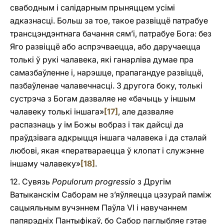
свабодным і салідарным прыняццем усімі
адказнасці. Больш за тое, такое развіццё патрабуе
трансцэндэнтнага бачання сям’і, патрабуе Бога: без
Яго развіццё або аспрэчваецца, або даручаецца
толькі ў рукі чалавека, які ганарліва думае пра
самазбаўленне i, нарэшце, прапагандуе развіццё,
пазбаўленае чалавечнасці. З другога боку, толькі
сустрэча з Богам дазваляе не «бачыць у іншым
чалавеку толькі іншага»
[17]
, але дазваляе
распазнаць у ім Божы вобраз і так дайсці да
праўдзівага адкрыцця іншага чалавека i да сталай
любові, якая «ператвараецца ў клопат і служэнне
іншаму чалавеку»
[18]
.
12. Сувязь
Populorum progressio
з Другім
Ватыканскім Саборам не з’яўляецца цэзурай паміж
сацыяльным вучэннем Паўла VI і навучаннем
папярэдніх Пантыфікаў, бо Сабор паглыбляе гэтае