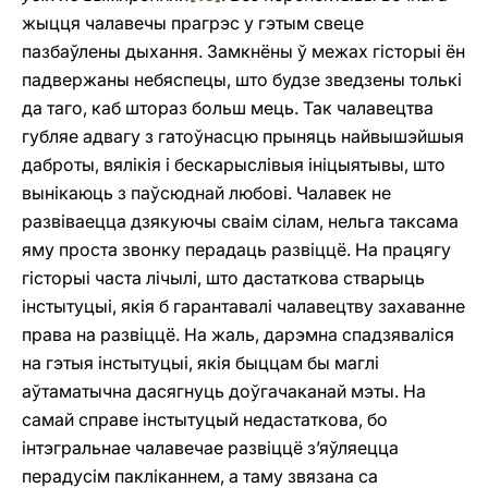
жыцця чалавечы прагрэс у гэтым свеце
пазбаўлены дыхання. Замкнёны ў межах гісторыі ён
падвержаны небяспецы, што будзе зведзены толькі
да таго, каб штораз больш мець. Так чалавецтва
губляе адвагу з гатоўнасцю прыняць найвышэйшыя
даброты, вялікія i бескарыслівыя ініцыятывы, што
вынікаюць з паўсюднай любові. Чалавек не
развіваецца дзякуючы сваім сілам, нельга таксама
яму проста звонку перадаць развіццё. На працягу
гісторыі часта лічылі, што дастаткова стварыць
інстытуцыі, якія б гарантавалі чалавецтву захаванне
права на развіццё. На жаль, дарэмна спадзяваліся
на гэтыя інстытуцыі, якія быццам бы маглі
аўтаматычна дасягнуць доўгачаканай мэты. На
самай справе інстытуцый недастаткова, бо
інтэгральнае чалавечае развіццё з’яўляецца
перадусім пакліканнем, a таму звязана са