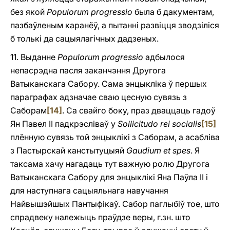
без якой
Populorum progressio
была б дакументам,
пазбаўленым каранёў, a пытанні развіцця зводзіліся
б толькі да сацыялагічных дадзеных.
11. Выданне
Populorum progressio
адбылося
непасрэдна пасля заканчэння Другога
Ватыканскага Сабору. Сама энцыкліка ў першых
параграфах адзначае сваю цесную сувязь з
Саборам
[14]
. Са свайго боку, праз дваццаць гадоў
Ян Павел II падкрэсліваў у
Sollicitudo rei socialis
[15]
плённую сувязь той энцыклікі з Саборам, a асабліва
з Пастырскай канстытуцыяй
Gaudium et spes
. Я
таксама хачу нагадаць тут важную ролю Другога
Ватыканскага Сабору для энцыклікі Яна Паўла II і
для наступнага сацыяльнага навучання
Найвышэйшых Пантыфікаў. Сабор паглыбіў тое, што
спрадвеку належыць праўдзе веры, г.зн. што