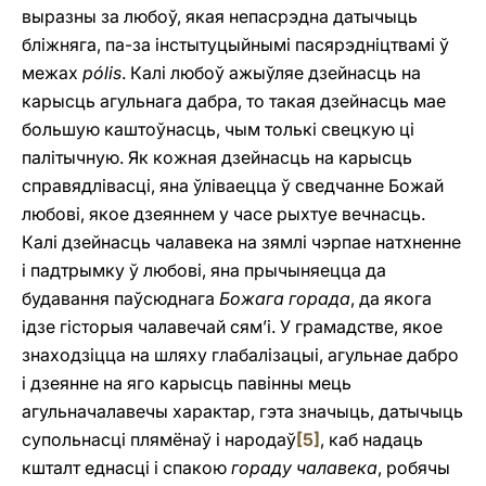
выразны за любоў, якая непасрэдна датычыць
бліжняга, па-за інстытуцыйнымі пасярэдніцтвамі ў
межах
pólis
. Калі любоў ажыўляе дзейнасць на
карысць агульнага дабра, то такая дзейнасць мае
большую каштоўнасць, чым толькі свецкую ці
палітычную. Як кожная дзейнасць на карысць
справядлівасці, яна ўліваецца ў сведчанне Божай
любові, якое дзеяннем у часе рыхтуе вечнасць.
Калі дзейнасць чалавека на зямлі чэрпае натхненне
i падтрымку ў любові, яна прычыняецца да
будавання паўсюднага
Божага горада
, да якога
ідзе гісторыя чалавечай сям’і. У грамадстве, якое
знаходзіцца на шляху глабалізацыі, агульнае дабро
i дзеянне на яго карысць павінны мець
агульначалавечы характар, гэта значыць, датычыць
супольнасці плямёнаў i народаў
[5]
, каб надаць
кшталт еднасці i спакою
гораду чалавека
, робячы