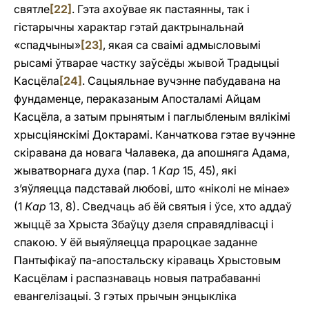
святле
[22]
. Гэта ахоўвае як пастаянны, так i
гістарычны характар гэтай дактрынальнай
«спадчыны»
[23]
, якая са сваімі адмысловымі
рысамі ўтварае частку заўсёды жывой Традыцыі
Касцёла
[24]
. Сацыяльнае вучэнне пабудавана на
фундаменце, пераказаным Апосталамі Айцам
Касцёла, a затым прынятым i паглыбленым вялікімі
хрысціянскімі Доктарамі. Канчаткова гэтае вучэнне
скіравана да новага Чалавека, да апошняга Адама,
жыватворнага духа (пар. 1
Кар
15, 45), які
з’яўляецца падставай любові, што «ніколі не мінае»
(1
Кар
13, 8). Сведчаць аб ёй святыя i ўсе, хто аддаў
жыццё за Хрыста Збаўцу дзеля справядлівасці i
спакою. У ёй выяўляецца прароцкае заданне
Пантыфікаў па-апостальску кіраваць Хрыстовым
Касцёлам i распазнаваць новыя патрабаванні
евангелізацыі. З гэтых прычын энцыкліка