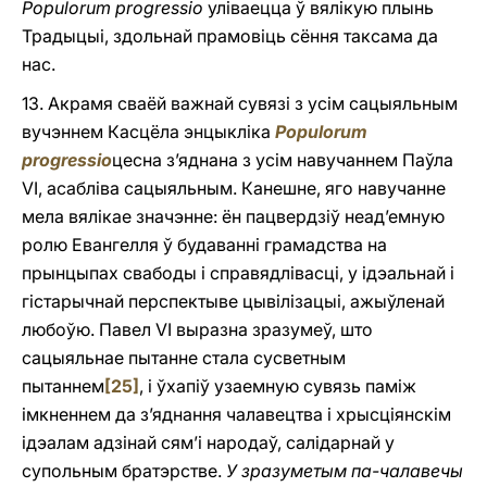
Populorum progressio
уліваецца ў вялікую плынь
Традыцыі, здольнай прамовіць сёння таксама да
нас.
13. Акрамя сваёй важнай сувязі з усім сацыяльным
вучэннем Касцёла энцыкліка
Populorum
progressio
цесна з’яднана з усім навучаннем Паўла
VI, асабліва сацыяльным. Канешне, яго навучанне
мела вялікае значэнне: ён пацвердзіў неад’емную
ролю Евангелля ў будаванні грамадства на
прынцыпах свабоды i справядлівасці, у ідэальнай i
гістарычнай перспектыве цывілізацыі, ажыўленай
любоўю. Павел VI выразна зразумеў, што
сацыяльнае пытанне стала сусветным
пытаннем
[25]
, i ўхапіў узаемную сувязь паміж
імкненнем да з’яднання чалавецтва i хрысціянскім
ідэалам адзінай сям’і народаў, салідарнай у
супольным братэрстве.
У зразуметым па-чалавечы