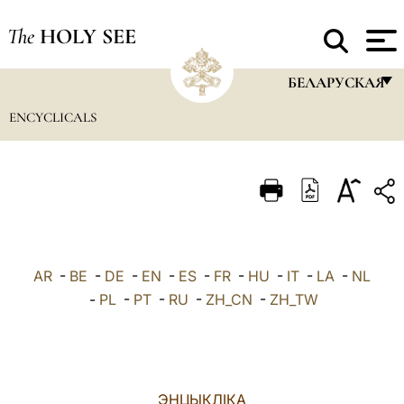
The
HOLY SEE
БЕЛАРУСКАЯ
ENCYCLICALS
FRANÇAIS
ENGLISH
ITALIANO
PORTUGUÊS
ESPAÑOL
AR
-
BE
-
DE
-
EN
-
ES
-
FR
-
HU
-
IT
-
LA
-
NL
DEUTSCH
-
PL
-
PT
-
RU
-
ZH_CN
-
ZH_TW
POLSKI
العربيّة
ЭНЦЫКЛІКА
中文