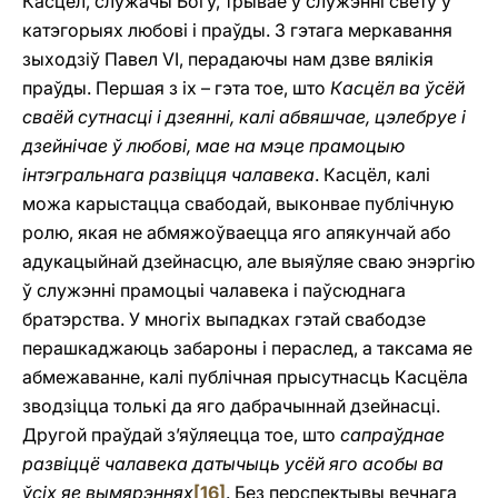
Касцёл, служачы Богу, трывае ў служэнні свету ў
катэгорыях любові i праўды. З гэтага меркавання
зыходзіў Павел VI, перадаючы нам дзве вялікія
праўды. Першая з іх – гэта тое, што
Касцёл ва ўсёй
сваёй сутнасці і дзеянні, калі абвяшчае, цэлебруе i
дзейнічае ў любові, мае на мэце прамоцыю
інтэгральнага развіцця чалавека
. Касцёл, калі
можа карыстацца свабодай, выконвае публічную
ролю, якая не абмяжоўваецца яго апякунчай або
адукацыйнай дзейнасцю, але выяўляе сваю энэргію
ў служэнні прамоцыі чалавека i паўсюднага
братэрства. У многіх выпадках гэтай свабодзе
перашкаджаюць забароны i пераслед, а таксама яе
абмежаванне, калі публічная прысутнасць Касцёла
зводзіцца толькі да яго дабрачыннай дзейнасці.
Другой праўдай з’яўляецца тое, што
сапраўднае
развіццё чалавека датычыць усёй яго асобы ва
ўсіх яе вымярэннях
[16]
. Без перспектывы вечнага