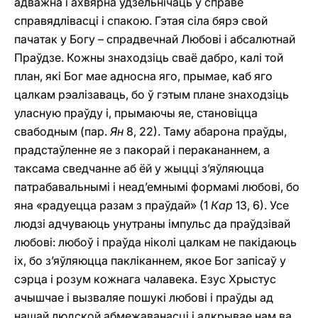
адважна i ахвярна ўдзельнічаць у справе
справядлівасці i спакою. Гэтая сіла бярэ свой
пачатак у Богу – спрадвечнай Любові i абсалютнай
Праўдзе. Кожны знаходзіць сваё дабро, калі той
план, які Бог мае адносна яго, прымае, каб яго
цалкам рэалізаваць, бо ў гэтым плане знаходзіць
уласную праўду і, прымаючы яе, становіцца
свабодным (пар.
Ян
8, 22). Таму абарона праўды,
прадстаўленне яе з пакорай i перакананнем, а
таксама сведчанне аб ёй у жыцці з’яўляюцца
патрабавальнымі i неад’емнымі формамі любові, бо
яна «радуецца разам з праўдай» (1
Кар
13, 6). Усе
людзі адчуваюць унутраны імпульс да праўдзівай
любові: любоў і праўда ніколі цалкам не пакідаюць
іх, бо з’яўляюцца пакліканнем, якое Бог запісаў у
сэрца i розум кожнага чалавека. Езус Хрыстус
ачышчае i вызваляе пошукі любові і праўды ад
нашай людской абмежаванасці i адкрывае нам ва