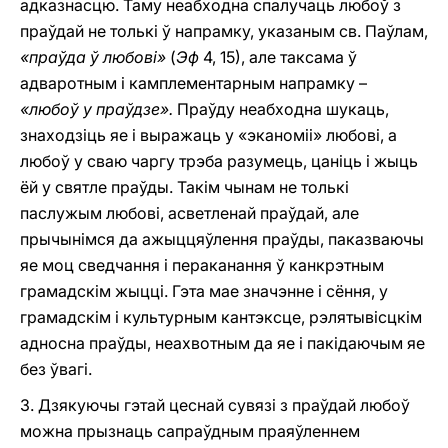
адказнасцю. Таму неабходна спалучаць любоў з
праўдай не толькі ў напрамку, указаным св. Паўлам,
«праўда ў любові»
(
Эф
4, 15), але таксама ў
адваротным i камплементарным напрамку –
«любоў у праўдзе».
Праўду неабходна шукаць,
знаходзіць яе i выражаць у «эканоміі» любові, а
любоў у сваю чаргу трэба разумець, цаніць i жыць
ёй у святле праўды. Такім чынам не толькі
паслужым любові, асветленай праўдай, але
прычынімся да ажыццяўлення праўды, паказваючы
яе моц сведчання i пераканання ў канкрэтным
грамадскім жыцці. Гэта мае значэнне і сёння, у
грамадскім i культурным кантэксце, рэлятывісцкім
адносна праўды, неахвотным да яе і пакідаючым яе
без ўвагі.
3. Дзякуючы гэтай цеснай сувязі з праўдай любоў
можна прызнаць сапраўдным праяўленнем