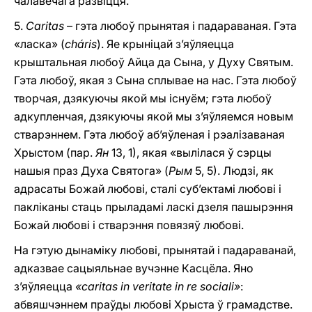
чалавечага развіцця.
5.
Caritas
– гэта любоў прынятая i падараваная. Гэта
«ласка» (
cháris
). Яе крыніцай з’яўляецца
крыштальная любоў Айца да Сына, у Духу Святым.
Гэта любоў, якая з Сына сплывае на нас. Гэта любоў
творчая, дзякуючы якой мы існуём; гэта любоў
адкупленчая, дзякуючы якой мы з’яўляемся новым
стварэннем. Гэта любоў аб’яўленая i рэалізаваная
Хрыстом (пар.
Ян
13, 1), якая «вылілася ў сэрцы
нашыя праз Духа Святога» (
Рым
5, 5). Людзі, як
адрасаты Божай любові, сталі суб’ектамі любові i
пакліканы стаць прыладамі ласкі дзеля пашырэння
Божай любові i стварэння повязяў любові.
На гэтую дынаміку любові, прынятай і падараванай,
адказвае сацыяльнае вучэнне Касцёла. Яно
з’яўляецца
«caritas in veritate in re sociali»
:
абвяшчэннем праўды любові Хрыста ў грамадстве.