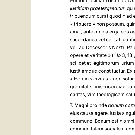
Primum iustitiam dicimus.
Ubi
iustitiam praetergreditur
, qui
tribuendum curat quod « ad e
« tribuere » non possum, qui
amat, ante omnia erga eos ae
succedanea vel caritati confini
vel, ad Decessoris Nostri Pau
opere et veritate » (
1 Io
3, 18)
scilicet et legitimorum iuriu
iustitiamque constituatur. Ex
« Hominis civitas » non solu
gratuitatis, misericordiae c
caritas, vim theologicam salut
7.
Magni proinde
bonum com
eius causa agere. Iuxta sin
commune. Bonum est « omnium 
communitatem socialem conf