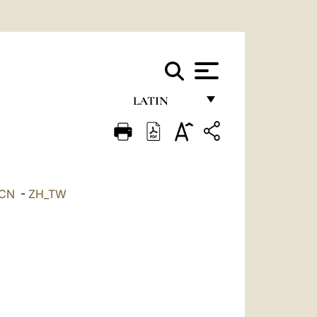
LATIN
FRANÇAIS
ENGLISH
ITALIANO
_CN
-
ZH_TW
PORTUGUÊS
ESPAÑOL
DEUTSCH
POLSKI