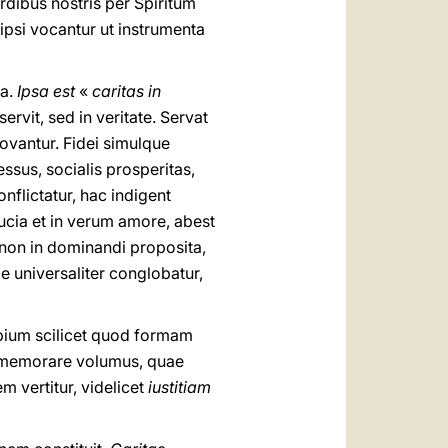
ordibus nostris per Spiritum
 ipsi vocantur ut instrumenta
a.
Ipsa est
«
caritas in
servit, sed in veritate. Servat
enovantur. Fidei simulque
ssus, socialis prosperitas,
lictatur, hac indigent
iducia et in verum amore, abest
cnon in dominandi proposita,
 universaliter conglobatur,
cipium scilicet quod formam
 memorare volumus, quae
 vertitur, videlicet
iustitiam