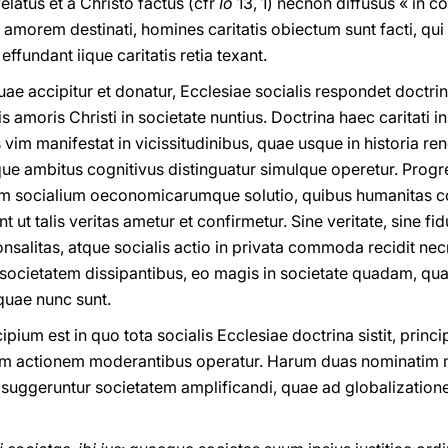
atus et a Christo factus (cfr
Io
13, 1) necnon diffusus « in c
i amorem destinati, homines caritatis obiectum sunt facti, qui
 effundant iique caritatis retia texant.
quae accipitur et donatur, Ecclesiae socialis respondet doctrin
is amoris Christi in societate nuntius. Doctrina haec caritati in
tis vim manifestat in vicissitudinibus, quae usque in historia r
rque ambitus cognitivus distinguatur simulque operetur. Progre
 socialium oeconomicarumque solutio, quibus humanitas conf
 ut talis veritas ametur et confirmetur. Sine veritate, sine f
nsalitas, atque socialis actio in privata commoda recidit ne
societatem dissipantibus, eo magis in societate quadam, quae
 quae nunc sunt.
ipium est in quo tota socialis Ecclesiae doctrina sistit, prin
lem actionem moderantibus operatur. Harum duas nominatim
suggeruntur societatem amplificandi, quae ad globalizationem