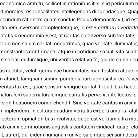
o, oeconomico ambitu, scilicet in rationibus illis in id periculum 
ad morales responsalitates intellegendas dirigendasque. Quap
ecundum rationem quam sanctus Paulus demonstravit, id es
ationem inversam complentemque, id est «
caritas in veritate
itatis « oeconomia » est, at caritas e converso sub veritatis 
do non solum caritati occurrimus, quae veritate illuminatur,
nstrantes confirmandi atque in cotidiana sociali vita suad
 sociali culturalique, ubi veritas relativa fit, qui de ea non 
as nectitur, veluti germanae humanitatis manifestatio atque 
m attinet, tamquam summi ponderis pars agnoscitur ea.
In ve
 Veritas lux est, quae sensum vimque caritati tribuit. Lux haec
naturalem supernaturalemque caritatis pervenit intellectus: 
gnificationem comprehendit. Sine veritate caritas in animi af
 implendum. In cultura quadam veritatis experti amoris fatal
biectorum opinationibus involvitur, quod est verbum ultra mo
s ab animi commotionis angustiis caritatem vindicat, quae rela
iunt, aufert, qui eidem humanum universalemque sensum detrahit