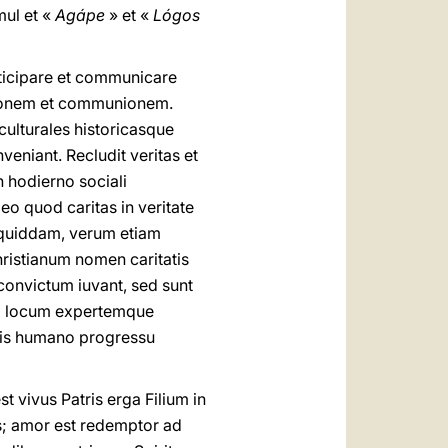
mul et «
Agápe
» et «
Lógos
articipare et communicare
onem et communionem.
culturales historicasque
eniant. Recludit veritas et
n hodierno sociali
eo quod caritas in veritate
e quiddam, verum etiam
ristianum nomen caritatis
onvictum iuvant, sed sunt
um locum expertemque
inis humano progressu
st vivus Patris erga Filium in
us; amor est redemptor ad