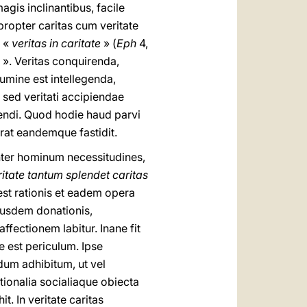
magis inclinantibus, facile
ropter caritas cum veritate
t «
veritas in caritate
» (
Eph
4,
». Veritas conquirenda,
lumine est intellegenda,
 sed veritati accipiendae
endi. Quod hodie haud parvi
curat eandemque fastidit.
inter hominum necessitudines,
ritate tantum splendet caritas
 est rationis et eadem opera
eiusdem donationis,
fectionem labitur. Inane fit
e est periculum. Ipse
dum adhibitum, ut vel
tionalia socialiaque obiecta
. In veritate caritas