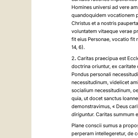
Homines universi ad vere am
quandoquidem vocationem pra
Christus et a nostris pauper
voluntatem vitaeque verae pr
fit eius Personae, vocatio fit 
14, 6).
2
.
Caritas praecipua est Eccl
doctrina oriuntur, ex carita
Pondus personali necessitu
necessitudinum, videlicet am
socialium necessitudinum, oe
quia, ut docet sanctus Ioanne
demonstravimus, « Deus carit
diriguntur.
Caritas summum est
Plane conscii sumus a propos
perperam intellegeretur, de co