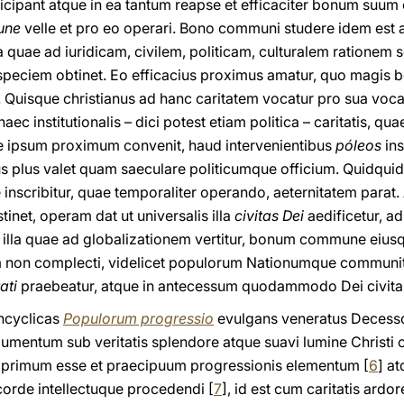
cipant atque in ea tantum reapse et efficaciter bonum suum
mune
velle et pro eo operari. Bono communi studere idem est at
rsa quae ad iuridicam, civilem, politicam, culturalem rationem 
, speciem obtinet. Eo efficacius proximus amatur, quo magi
. Quisque christianus ad hanc caritatem vocatur pro sua voca
haec institutionalis – dici potest etiam politica – caritatis, qu
e ipsum proximum convenit, haud intervenientibus
póleos
ins
plus valet quam saeculare politicumque officium. Quidquid pro 
one inscribitur, quae temporaliter operando, aeternitatem para
tinet, operam dat ut universalis illa
civitas Dei
aedificetur, a
ate illa quae ad globalizationem vertitur, bonum commune eiu
 non complecti, videlicet populorum Nationumque communi
ati
praebeatur, atque in antecessum quodammodo Dei civitas 
ncyclicas
Populorum progressio
evulgans veneratus Decess
entum sub veritatis splendore atque suavi lumine Christi car
ium primum esse et praecipuum progressionis elementum [
6
] at
corde intellectuque procedendi [
7
], id est cum caritatis ardor