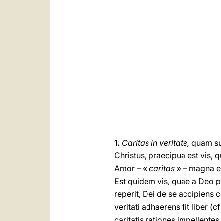
1
.
Caritas in veritate,
quam sua
Christus, praecipua est vis,
Amor – «
caritas
» – magna es
Est quidem vis, quae a Deo 
reperit, Dei de se accipiens c
veritati adhaerens fit liber (cf
caritatis rationes impellente