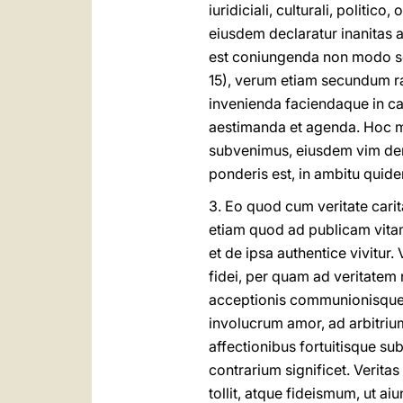
iuridiciali, culturali, politic
eiusdem declaratur inanitas 
est coniungenda non modo s
15), verum etiam secundum r
invenienda faciendaque in car
aestimanda et agenda. Hoc mo
subvenimus, eiusdem vim demo
ponderis est, in ambitu quidem
3.
Eo quod cum veritate carit
etiam quod ad publicam vita
et de ipsa authentice vivitur.
fidei, per quam ad veritatem 
acceptionis communionisque si
involucrum amor, ad arbitrium
affectionibus fortuitisque su
contrarium significet. Verita
tollit, atque fideismum, ut a