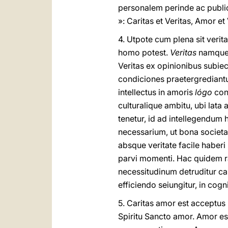
personalem perinde ac public
»: Caritas et Veritas, Amor e
4.
Utpote cum plena sit verita
homo potest.
Veritas
namque
Veritas ex opinionibus subiec
condiciones praetergrediantu
intellectus in amoris
lógo
coni
culturalique ambitu, ubi lat
tenetur, id ad intellegendum
necessarium, ut bona societa
absque veritate facile habe
parvi momenti. Hac quidem r
necessitudinum detruditur car
efficiendo seiungitur, in co
5.
Caritas amor est acceptus i
Spiritu Sancto amor. Amor est