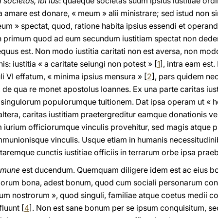
 societas, ibi ius
: quaeque societas suum ipsius iustitiae ordi
a amare est donare, « meum » alii ministrare; sed istud non sine 
um » spectat, quod, ratione habita ipsius essendi et operand
n primum quod ad eum secundum iustitiam spectat non dederi
quus est. Non modo iustitia caritati non est aversa, non mo
s: iustitia « a caritate seiungi non potest » [
1
], intra eam est. 
li VI effatum, « minima ipsius mensura » [
2
], pars quidem nece
, de qua re monet apostolus Ioannes. Ex una parte caritas ius
m singulorum populorumque tuitionem. Dat ipsa operam ut « ho
 altera, caritas iustitiam praetergreditur eamque donationis v
m iurium officiorumque vinculis provehitur, sed magis atque
ommunionisque vinculis. Usque etiam in humanis necessitudin
aremque cunctis iustitiae officiis in terrarum orbe ipsa praeb
mune
est ducendum. Quemquam diligere idem est ac eius bon
gulorum bona, adest bonum, quod cum sociali personarum con
nostrorum », quod singuli, familiae atque coetus medii cons
luunt [
4
]. Non est sane bonum per se ipsum conquisitum, se