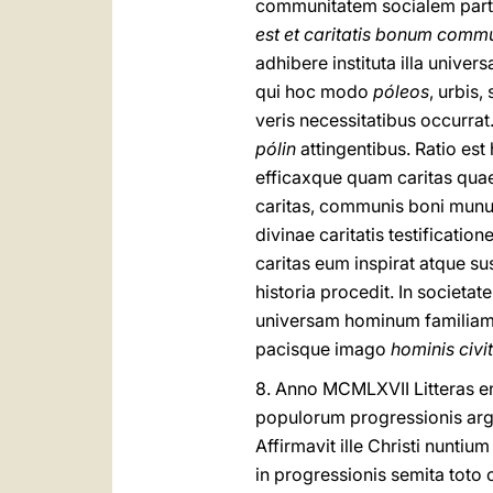
communitatem socialem parti
est et caritatis bonum com
adhibere instituta illa unive
qui hoc modo
póleos
, urbis
veris necessitatibus occurrat
pólin
attingentibus. Ratio est 
efficaxque quam caritas qua
caritas, communis boni munus 
divinae caritatis testificati
caritas eum inspirat atque sus
historia procedit. In societ
universam hominum familiam
pacisque imago
hominis civit
8.
Anno MCMLXVII Litteras e
populorum progressionis argum
Affirmavit ille Christi nunt
in progressionis semita toto 