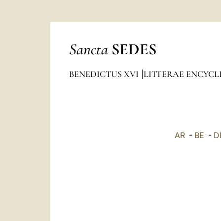
Sancta
SEDES
BENEDICTUS XVI
LITTERAE ENCYCL
AR
-
BE
-
D