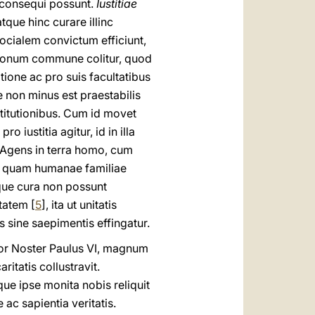
 consequi possunt.
Iustitiae
que hinc curare illinc
socialem convictum efficiunt,
s bonum commune colitur, quod
tione ac pro suis facultatibus
ae non minus est praestabilis
titutionibus. Cum id movet
iustitia agitur, id in illa
t. Agens in terra homo, cum
d quam humanae familiae
sque cura non possunt
tatem [
5
], ita ut unitatis
sine saepimentis effingatur.
or Noster Paulus VI, magnum
itatis collustravit.
que ipse monita nobis reliquit
e ac sapientia veritatis.