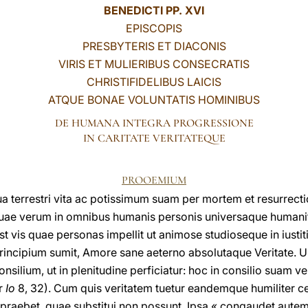
BENEDICTI PP. XVI
EPISCOPIS
PRESBYTERIS ET DIACONIS
VIRIS ET MULIERIBUS CONSECRATIS
CHRISTIFIDELIBUS LAICIS
ATQUE BONAE VOLUNTATIS HOMINIBUS
DE HUMANA INTEGRA PROGRESSIONE
IN CARITATE VERITATEQUE
PROOEMIUM
 terrestri vita ac potissimum suam per mortem et resurrectio
 quae verum in omnibus humanis personis universaque humani
t vis quae personas impellit ut animose studioseque in iustit
principium sumit, Amore sane aeterno absolutaque Veritate
onsilium, ut in plenitudine perficiatur: hoc in consilio suam ve
r
Io
8, 32). Cum quis veritatem tuetur eandemque humiliter cer
s praebet, quae substitui non possunt. Ipsa « congaudet autem 