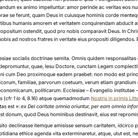
andum ex animo impelluntur: amor perinde ac veritas eos n
e se ferunt, quam Deus in cuiusque hominis corde mentequ
tatibus humanis amorem et veritatem conquirendam abducit at
opositum ostendit, quod pro nobis comparavit Deus. In Chri
nobis ad nostros fratres in veritate eius propositi diligendos. 
esiae socialis doctrinae semita. Omnis quidem responsalitas
te depromuntur, quae, Iesu Doctore, cunctam Legem complectit
dini cum Deo proximoque eadem praebet: non modo est prin
icorum, familiae, parvorum coetuum, verum etiam grandium n
conomicarum, politicarum. Ecclesiae – Evangelio institutae –
s (cfr
1 Io
4, 8.16) atque quemadmodum
Nostris in primis Litt
as est »:
ex Dei caritate omnia oriuntur, per eam omnia inf
 donum, quod Deus hominibus destinavit, eius est repromis
ito declinasse itemque amisisse sensum caritatem, idcirco p
tidiana ethice agenda vita exterminaretur, atque, utut est, ne 