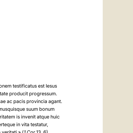
العربيّة
中文
LATINE
nem testificatus est Iesus
tate producit progressum.
iae ac pacis provincia agant.
. Unusquisque suum bonum
ritatem is invenit atque huic
teque in vita testatur,
veritati » (
1 Cor
13, 6).