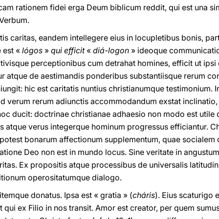
am rationem fidei erga Deum biblicum reddit, qui est una si
t Verbum.
tis caritas, eandem intellegere eius in locupletibus bonis, p
 est «
lógos
»
qui efficit
«
diá-logon
» ideoque communicati
tivisque perceptionibus cum detrahat homines, efficit ut ipsi 
r atque de aestimandis ponderibus substantiisque rerum conv
ungit: hic est caritatis nuntius christianumque testimonium. I
a ad verum rerum adiunctis accommodandum exstat inclinatio, 
 hoc ducit: doctrinae christianae adhaesio non modo est util
s atque verus integerque hominum progressus efficiantur. Ch
ri potest bonarum affectionum supplementum, quae socialem c
atione Deo non est in mundo locus. Sine veritate in angust
itas. Ex propositis atque processibus de universalis latitud
gnitionum operositatumque dialogo.
temque donatus. Ipsa est « gratia » (
cháris
). Eius scaturigo e
 qui ex Filio in nos transit. Amor est creator, per quem sum