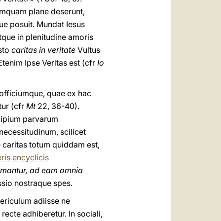
umquam plane deserunt,
e posuit. Mundat Iesus
que in plenitudine amoris
sto
caritas in veritate
Vultus
Etenim Ipse Veritas est (cfr
Io
 officiumque, quae ex hac
ur (cfr
Mt
22, 36-40).
cipium parvarum
ecessitudinum, scilicet
 caritas totum quiddam est,
eris encyclicis
ormantur, ad eam omnia
sio nostraque spes.
ericulum adiisse ne
recte adhiberetur. In sociali,