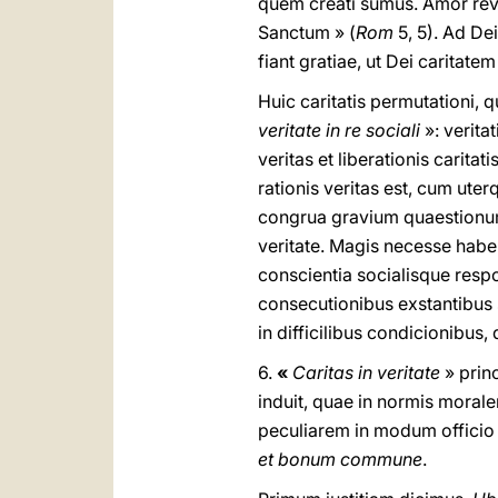
quem creati sumus. Amor revel
Sanctum » (
Rom
5, 5). Ad De
fiant gratiae, ut Dei caritatem
Huic caritatis permutationi, 
veritate in re sociali
»: veritat
veritas et liberationis carita
rationis veritas est, cum ute
congrua gravium quaestionum
veritate. Magis necesse habent
conscientia socialisque respo
consecutionibus exstantibus 
in difficilibus condicionibus,
6.
«
Caritas in veritate
» princ
induit, quae in normis mora
peculiarem in modum officio 
et bonum commune
.