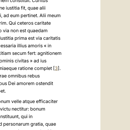
nem constituit.
Caritas
iustitia fit, quae alii
i, ad eum pertinet. Alii meum
m. Qui ceteros caritate
do via non est quaedam
Iustitia prima est via caritatis
ssaria illius amoris « in
titiam secum fert: agnitionem
minis civitas » ad ius
eniaeque ratione complet [
3
].
 prae omnibus rebus
ibus Dei amorem ostendit
et.
um velle atque efficaciter
victu nectitur: bonum
tituunt, qui in
d personarum gratia, quae