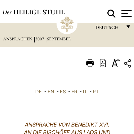
Der
HEILIGE STUHL
DEUTSCH
ANSPRACHEN
2007
SEPTEMBER
FRANÇAIS
ENGLISH
ITALIANO
PORTUGUÊS
ESPAÑOL
DE
-
EN
-
ES
-
FR
-
IT
-
PT
DEUTSCH
POLSKI
العربيّة
ANSPRACHE VON BENEDIKT XVI.
AN DIE BISCHÖFE AUS LAOS UND
中文