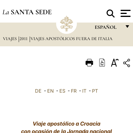
La
SANTA SEDE
ESPAÑOL
VIAJES
2011
VIAJES APOSTÓLICOS FUERA DE ITALIA
FRANÇAIS
ENGLISH
ITALIANO
PORTUGUÊS
ESPAÑOL
DE
-
EN
-
ES
-
FR
-
IT
-
PT
DEUTSCH
POLSKI
العربيّة
Viaje apostólico a Croacia
con ocasión de la Jornada nacional
中文