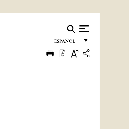
ESPAÑOL
FRANÇAIS
ENGLISH
ITALIANO
PORTUGUÊS
ESPAÑOL
DEUTSCH
POLSKI