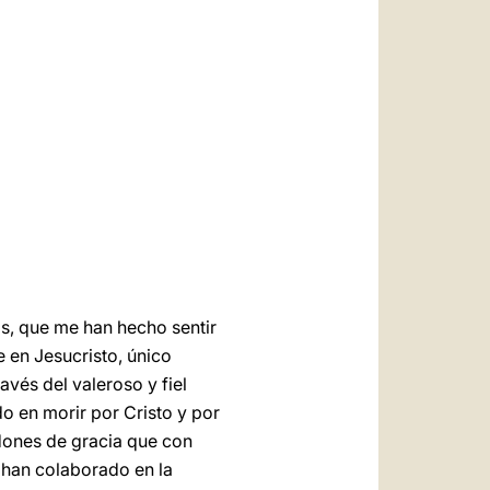
العربيّة
中文
LATINE
ros, que me han hecho sentir
e en Jesucristo, único
avés del valeroso y fiel
o en morir por Cristo y por
 dones de gracia que con
 han colaborado en la