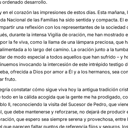
su ordenado desarrollo.
 en el corazón las impresiones de estos días. Esta mañana, l
da Nacional de las Familias ha sido sentida y compacta. El e
partir una reflexión con los representantes de la sociedad 
ués, durante la intensa Vigilia de oración, me han mostrado 
 por la fe viva, como la llama de una lámpara preciosa, que 
 alimentada a lo largo del camino. La oración junto a la tumb
ar de modo especial a todos aquellos que han sufrido – y ho
tinuemos invocando la intercesión de este intrépido testigo 
ueba, ofrecida a Dios por amor a Él y a los hermanos, sea co
r fruto.
gría constatar cómo sigue viva hoy la antigua tradición cris
todo en la cálida acogida que la gente me ha prodigado, co
ablo II, reconociendo la visita del Sucesor de Pedro, que vie
sial, que debe mantenerse y reforzarse, no dejará de producir 
ración, que espero sea siempre serena y provechosa, entre la 
l que parecen faltar puntos de referencia fijos y seguros, los