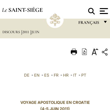
Le
SAINT-SIÈGE
FRANÇAIS
DISCOURS
2011
JUIN
FRANÇAIS
ENGLISH
ITALIANO
PORTUGUÊS
ESPAÑOL
DE
-
EN
-
ES
-
FR
-
HR
-
IT
-
PT
DEUTSCH
POLSKI
العربيّة
VOYAGE APOSTOLIQUE EN CROATIE
(4-5 JUIN 2011)
中文