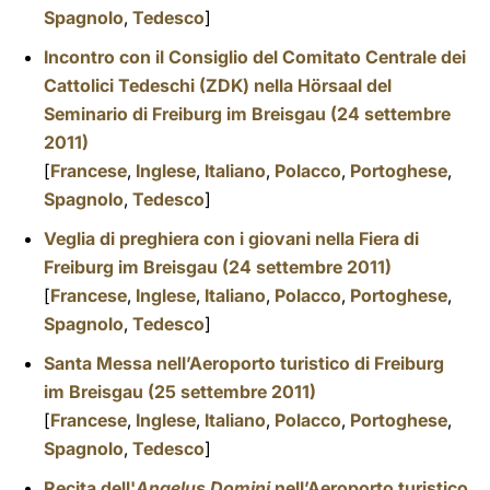
Spagnolo
,
Tedesco
]
Incontro con il Consiglio del Comitato Centrale dei
Cattolici Tedeschi (ZDK) nella Hörsaal del
Seminario di Freiburg im Breisgau (24 settembre
2011)
[
Francese
,
Inglese
,
Italiano
,
Polacco
,
Portoghese
,
Spagnolo
,
Tedesco
]
Veglia di preghiera con i giovani nella Fiera di
Freiburg im Breisgau (24 settembre 2011)
[
Francese
,
Inglese
,
Italiano
,
Polacco
,
Portoghese
,
Spagnolo
,
Tedesco
]
Santa Messa nell’Aeroporto turistico di Freiburg
im Breisgau (25 settembre 2011)
[
Francese
,
Inglese
,
Italiano
,
Polacco
,
Portoghese
,
Spagnolo
,
Tedesco
]
Recita dell'
Angelus Domini
nell’Aeroporto turistico