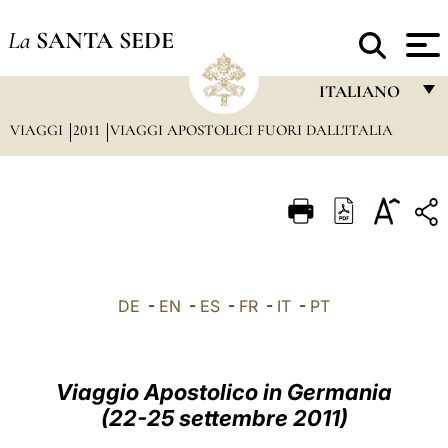
La
SANTA SEDE
ITALIANO
VIAGGI
2011
VIAGGI APOSTOLICI FUORI DALL'ITALIA
FRANÇAIS
ENGLISH
ITALIANO
PORTUGUÊS
ESPAÑOL
DE
-
EN
-
ES
-
FR
-
IT
-
PT
DEUTSCH
POLSKI
Viaggio Apostolico in Germania
العربيّة
(22-25 settembre 2011)
中文