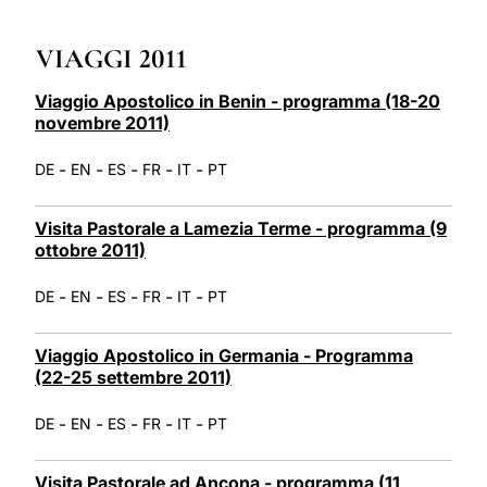
LATINE
VIAGGI 2011
Viaggio Apostolico in Benin - programma (18-20
novembre 2011)
-
-
-
-
-
DE
EN
ES
FR
IT
PT
Visita Pastorale a Lamezia Terme - programma (9
ottobre 2011)
-
-
-
-
-
DE
EN
ES
FR
IT
PT
Viaggio Apostolico in Germania - Programma
(22-25 settembre 2011)
-
-
-
-
-
DE
EN
ES
FR
IT
PT
Visita Pastorale ad Ancona - programma (11