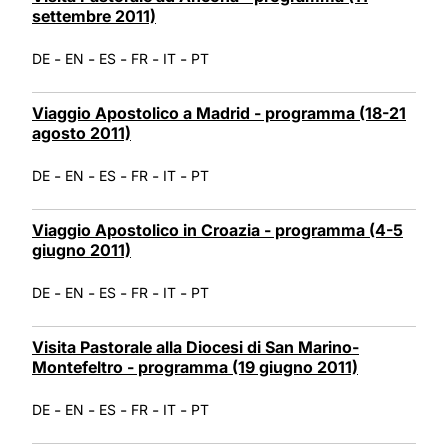
settembre 2011)
-
-
-
-
-
DE
EN
ES
FR
IT
PT
Viaggio Apostolico a Madrid - programma (18-21
agosto 2011)
-
-
-
-
-
DE
EN
ES
FR
IT
PT
Viaggio Apostolico in Croazia - programma (4-5
giugno 2011)
-
-
-
-
-
DE
EN
ES
FR
IT
PT
Visita Pastorale alla Diocesi di San Marino-
Montefeltro - programma (19 giugno 2011)
-
-
-
-
-
DE
EN
ES
FR
IT
PT