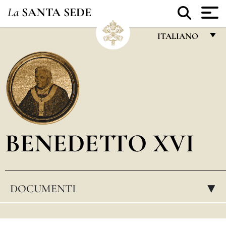
La
SANTA SEDE
ITALIANO
FRANÇAIS
ENGLISH
ITALIANO
PORTUGUÊS
BENEDETTO XVI
ESPAÑOL
DEUTSCH
POLSKI
DOCUMENTI
▸
العربيّة
中文