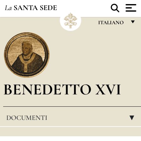
La
SANTA SEDE
ITALIANO
FRANÇAIS
ENGLISH
ITALIANO
PORTUGUÊS
BENEDETTO XVI
ESPAÑOL
DEUTSCH
POLSKI
DOCUMENTI
▸
العربيّة
中文